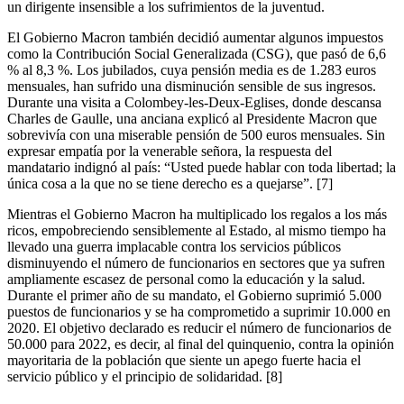
un dirigente insensible a los sufrimientos de la juventud.
El Gobierno Macron también decidió aumentar algunos impuestos
como la Contribución Social Generalizada (CSG), que pasó de 6,6
% al 8,3 %. Los jubilados, cuya pensión media es de 1.283 euros
mensuales, han sufrido una disminución sensible de sus ingresos.
Durante una visita a Colombey-les-Deux-Eglises, donde descansa
Charles de Gaulle, una anciana explicó al Presidente Macron que
sobrevivía con una miserable pensión de 500 euros mensuales. Sin
expresar empatía por la venerable señora, la respuesta del
mandatario indignó al país: “Usted puede hablar con toda libertad; la
única cosa a la que no se tiene derecho es a quejarse”.
[7]
Mientras el Gobierno Macron ha multiplicado los regalos a los más
ricos, empobreciendo sensiblemente al Estado, al mismo tiempo ha
llevado una guerra implacable contra los servicios públicos
disminuyendo el número de funcionarios en sectores que ya sufren
ampliamente escasez de personal como la educación y la salud.
Durante el primer año de su mandato, el Gobierno suprimió 5.000
puestos de funcionarios y se ha comprometido a suprimir 10.000 en
2020. El objetivo declarado es reducir el número de funcionarios de
50.000 para 2022, es decir, al final del quinquenio, contra la opinión
mayoritaria de la población que siente un apego fuerte hacia el
servicio público y el principio de solidaridad.
[8]