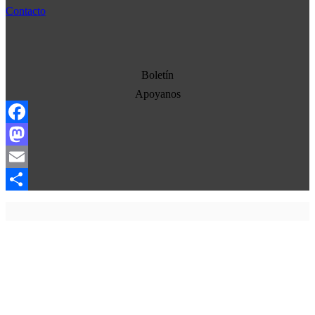
Cultura
Contacto
Democracia
Economia
Estados Unidos
Boletín
Europa
Apoyanos
Oriente Medio
Facebook
Norte-Sur
Mastodon
Sociedad
Email
Ojo con los medios
Compartir
La otra historia