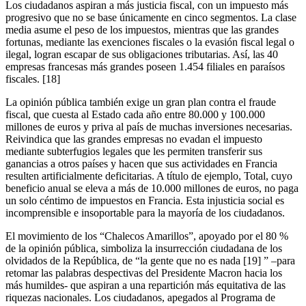
Los ciudadanos aspiran a más justicia fiscal, con un impuesto más
progresivo que no se base únicamente en cinco segmentos. La clase
media asume el peso de los impuestos, mientras que las grandes
fortunas, mediante las exenciones fiscales o la evasión fiscal legal o
ilegal, logran escapar de sus obligaciones tributarias. Así, las 40
empresas francesas más grandes poseen 1.454 filiales en paraísos
fiscales.
[18]
La opinión pública también exige un gran plan contra el fraude
fiscal, que cuesta al Estado cada año entre 80.000 y 100.000
millones de euros y priva al país de muchas inversiones necesarias.
Reivindica que las grandes empresas no evadan el impuesto
mediante subterfugios legales que les permiten transferir sus
ganancias a otros países y hacen que sus actividades en Francia
resulten artificialmente deficitarias. A título de ejemplo, Total, cuyo
beneficio anual se eleva a más de 10.000 millones de euros, no paga
un solo céntimo de impuestos en Francia. Esta injusticia social es
incomprensible e insoportable para la mayoría de los ciudadanos.
El movimiento de los “Chalecos Amarillos”, apoyado por el 80 %
de la opinión pública, simboliza la insurrección ciudadana de los
olvidados de la República, de “la gente que no es nada
[19]
” –para
retomar las palabras despectivas del Presidente Macron hacia los
más humildes- que aspiran a una repartición más equitativa de las
riquezas nacionales. Los ciudadanos, apegados al Programa de