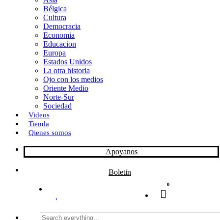
Bélgica
k
o
a
Cultura
Democracia
n
r
Economia
Educacion
t
Europa
Estados Unidos
i
La otra historia
r
Ojo con los medios
Oriente Medio
Norte-Sur
Sociedad
Videos
Tienda
Qienes somos
Apoyanos
Boletin
0
Search