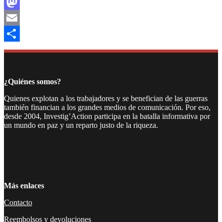
Facebook
Mastodon
Email
Compartir
¿Quiénes somos?
Quienes explotan a los trabajadores y se benefician de las guerras
también financian a los grandes medios de comunicación. Por eso,
desde 2004, Investig’Action participa en la batalla informativa por
un mundo en paz y un reparto justo de la riqueza.
Facebook
Twitter
Instagram
YouTube
TikTok
Telegram
Enlace
Más enlaces
Contacto
Reembolsos y devoluciones