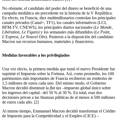
No obstante, el candidato del poder del dinero se benefició de una
campaña mediática sin precedente en la historia de la V República.
En efecto, en Francia, diez multimillonarios controlan los principales
canales privados (Canal+, TF1), los canales informativos (LCI,
BFM-TV, CNEWS), los principales diarios nacionales (
Le Monde,
Libération, Le Figaro)
y los semanales más difundidos (
Le Point,
L’Express, Le Nouvel Obs
). Pusieron a la disposición del candidato
Macron sus recursos humanos, materiales y financieros.
Medidas favorables a los privilegiados
Una vez electo, la primera medida que tomó el nuevo Presidente fue
suprimir el Impuesto sobre la Fortuna. Así, como promedio, los 100
patrimonios más importantes de Francia recibieron un rembolso de
1,5 millones de euros cada uno. Del mismo modo, el Gobierno
Macron decidió disminuir la
flat tax
–impuesto global único sobre
los ingresos del capital– del 50 % al 30 %. En total, esas dos
decisiones privan a las finanzas públicas de al menos 4.500 millones
de euros cada año.
[2]
Al mismo tiempo, Emmanuel Macron decidió transformar el Crédito
de Impuesto para la Competitividad y el Empleo (CICE) –