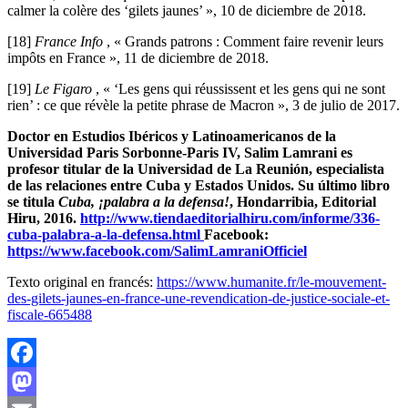
calmer la colère des ‘gilets jaunes’ », 10 de diciembre de 2018.
[18]
France Info
, « Grands patrons : Comment faire revenir leurs
impôts en France », 11 de diciembre de 2018.
[19]
Le Figaro
, « ‘Les gens qui réussissent et les gens qui ne sont
rien’ : ce que révèle la petite phrase de Macron », 3 de julio de 2017.
Doctor en Estudios Ibéricos y Latinoamericanos de la
Universidad Paris Sorbonne-Paris IV, Salim Lamrani es
profesor titular de la Universidad de La Reunión, especialista
de las relaciones entre Cuba y Estados Unidos. Su último libro
se titula
Cuba, ¡palabra a la defensa!
, Hondarribia, Editorial
Hiru, 2016.
http://www.tiendaeditorialhiru.com/informe/336-
cuba-palabra-a-la-defensa.html
Facebook:
https://www.facebook.com/SalimLamraniOfficiel
Texto original en francés:
https://www.humanite.fr/le-mouvement-
des-gilets-jaunes-en-france-une-revendication-de-justice-sociale-et-
fiscale-665488
Facebook