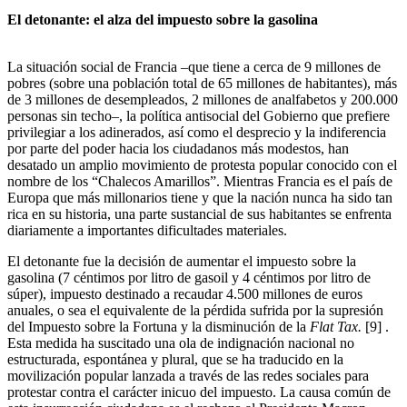
El detonante: el alza del impuesto sobre la gasolina
La situación social de Francia –que tiene a cerca de 9 millones de
pobres (sobre una población total de 65 millones de habitantes), más
de 3 millones de desempleados, 2 millones de analfabetos y 200.000
personas sin techo–, la política antisocial del Gobierno que prefiere
privilegiar a los adinerados, así como el desprecio y la indiferencia
por parte del poder hacia los ciudadanos más modestos, han
desatado un amplio movimiento de protesta popular conocido con el
nombre de los “Chalecos Amarillos”. Mientras Francia es el país de
Europa que más millonarios tiene y que la nación nunca ha sido tan
rica en su historia, una parte sustancial de sus habitantes se enfrenta
diariamente a importantes dificultades materiales.
El detonante fue la decisión de aumentar el impuesto sobre la
gasolina (7 céntimos por litro de gasoil y 4 céntimos por litro de
súper), impuesto destinado a recaudar 4.500 millones de euros
anuales, o sea el equivalente de la pérdida sufrida por la supresión
del Impuesto sobre la Fortuna y la disminución de la
Flat Tax.
[9]
.
Esta medida ha suscitado una ola de indignación nacional no
estructurada, espontánea y plural, que se ha traducido en la
movilización popular lanzada a través de las redes sociales para
protestar contra el carácter inicuo del impuesto. La causa común de