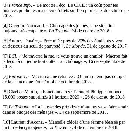
[3]
France Info
, « Le mot de l’éco. Le CICE : un coût pour les
finances publiques mais peu d’effets sur l’emploi », 13 de octubre de
2018.
[4]
Grégoire Normand, « Chômage des jeunes : une situation
toujours préoccupante »,
La Tribune
, 24 de enero de 2018.
[5]
Audrey Travère, « Précarité : près de 20% des étudiants vivent
en dessous du seuil de pauvreté »,
Le Monde
, 31 de agosto de 2017.
[6]
LCI
, « ‘Je traverse la rue, je vous trouve un emploi’. Macron fait
la leçon à un jeune horticulteur au chômage », 16 de septiembre de
2018.
[7]
Europe 1
, « Macron à une retraitée : ‘On ne se rend pas compte
de la chance que l’on a’ », 4 de octubre de 2018.
[8]
Clarisse Martin, « Fonctionnaires : Edouard Philippe annonce
15.000 postes supprimés à l’horizon 2020 », 26 de agosto de 2018.
[9]
La Tribune
, « La hausse des prix des carburants va se faire sentir
dans le budget des ménages », 24 de septiembre de 2018.
[10]
Laurent d’Acona, « Marseille :décès d’une femme blessée par
un tir de lacrymogène »,
La Provence
, 4 de diciembre de 2018.