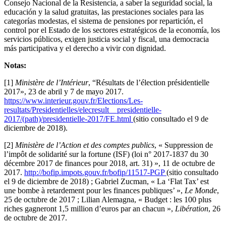
Consejo Nacional de la Resistencia, a saber la seguridad social, la
educación y la salud gratuitas, las prestaciones sociales para las
categorías modestas, el sistema de pensiones por repartición, el
control por el Estado de los sectores estratégicos de la economía, los
servicios públicos, exigen justicia social y fiscal, una democracia
más participativa y el derecho a vivir con dignidad.
Notas:
[1]
Ministère de l’Intérieur
, “Résultats de l’élection présidentielle
2017», 23 de abril y 7 de mayo 2017.
https://www.interieur.gouv.fr/Elections/Les-
resultats/Presidentielles/elecresult__presidentielle-
2017/(path)/presidentielle-2017/FE.html
(sitio consultado el 9 de
diciembre de 2018).
[2]
Ministère de l’Action et des comptes publics
, « Suppression de
l’impôt de solidarité sur la fortune (ISF) (loi n° 2017-1837 du 30
décembre 2017 de finances pour 2018, art. 31) », 11 de octubre de
2017.
http://bofip.impots.gouv.fr/bofip/11517-PGP
(sitio consultado
el 9 de diciembre de 2018) ; Gabriel Zucman, « La ‘Flat Tax’ est
une bombe à retardement pour les finances publiques’ »,
Le Monde
,
25 de octubre de 2017 ; Lilian Alemagna, « Budget : les 100 plus
riches gagneront 1,5 million d’euros par an chacun »,
Libération
, 26
de octubre de 2017.