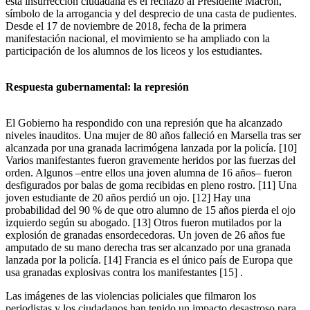
esta insurrección ciudadana es el rechazo al Presidente Macron,
símbolo de la arrogancia y del desprecio de una casta de pudientes.
Desde el 17 de noviembre de 2018, fecha de la primera
manifestación nacional, el movimiento se ha ampliado con la
participación de los alumnos de los liceos y los estudiantes.
Respuesta gubernamental: la represión
El Gobierno ha respondido con una represión que ha alcanzado
niveles inauditos. Una mujer de 80 años falleció en Marsella tras ser
alcanzada por una granada lacrimógena lanzada por la policía.
[10]
Varios manifestantes fueron gravemente heridos por las fuerzas del
orden. Algunos –entre ellos una joven alumna de 16 años– fueron
desfigurados por balas de goma recibidas en pleno rostro.
[11]
Una
joven estudiante de 20 años perdió un ojo.
[12]
Hay una
probabilidad del 90 % de que otro alumno de 15 años pierda el ojo
izquierdo según su abogado.
[13]
Otros fueron mutilados por la
explosión de granadas ensordecedoras. Un joven de 26 años fue
amputado de su mano derecha tras ser alcanzado por una granada
lanzada por la policía.
[14]
Francia es el único país de Europa que
usa granadas explosivas contra los manifestantes
[15]
.
Las imágenes de las violencias policiales que filmaron los
periodistas y los ciudadanos han tenido un impacto desastroso para