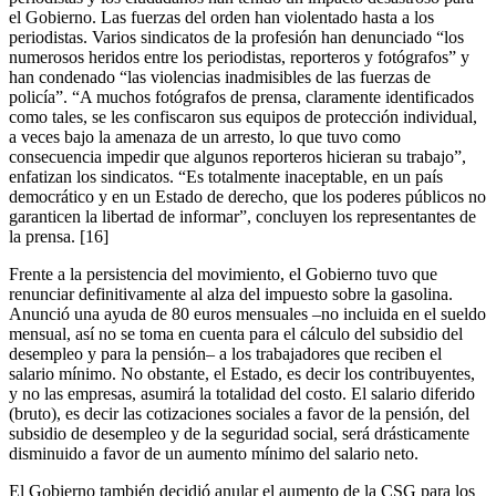
el Gobierno. Las fuerzas del orden han violentado hasta a los
periodistas. Varios sindicatos de la profesión han denunciado “los
numerosos heridos entre los periodistas, reporteros y fotógrafos” y
han condenado “las violencias inadmisibles de las fuerzas de
policía”. “A muchos fotógrafos de prensa, claramente identificados
como tales, se les confiscaron sus equipos de protección individual,
a veces bajo la amenaza de un arresto, lo que tuvo como
consecuencia impedir que algunos reporteros hicieran su trabajo”,
enfatizan los sindicatos. “Es totalmente inaceptable, en un país
democrático y en un Estado de derecho, que los poderes públicos no
garanticen la libertad de informar”, concluyen los representantes de
la prensa.
[16]
Frente a la persistencia del movimiento, el Gobierno tuvo que
renunciar definitivamente al alza del impuesto sobre la gasolina.
Anunció una ayuda de 80 euros mensuales –no incluida en el sueldo
mensual, así no se toma en cuenta para el cálculo del subsidio del
desempleo y para la pensión– a los trabajadores que reciben el
salario mínimo. No obstante, el Estado, es decir los contribuyentes,
y no las empresas, asumirá la totalidad del costo. El salario diferido
(bruto), es decir las cotizaciones sociales a favor de la pensión, del
subsidio de desempleo y de la seguridad social, será drásticamente
disminuido a favor de un aumento mínimo del salario neto.
El Gobierno también decidió anular el aumento de la CSG para los