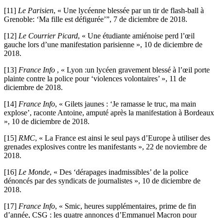
[11]
Le Parisien
, « Une lycéenne blessée par un tir de flash-ball à
Grenoble: ‘Ma fille est défigurée’”, 7 de diciembre de 2018.
[12]
Le Courrier Picard
, « Une étudiante amiénoise perd l’œil
gauche lors d’une manifestation parisienne », 10 de diciembre de
2018.
[13]
France Info
, « Lyon :un lycéen gravement blessé à l’œil porte
plainte contre la police pour ‘violences volontaires’ », 11 de
diciembre de 2018.
[14]
France Info
, « Gilets jaunes : ‘Je ramasse le truc, ma main
explose’, raconte Antoine, amputé après la manifestation à Bordeaux
», 10 de diciembre de 2018.
[15]
RMC
, « La France est ainsi le seul pays d’Europe à utiliser des
grenades explosives contre les manifestants », 22 de noviembre de
2018.
[16]
Le Monde
, « Des ‘dérapages inadmissibles’ de la police
dénoncés par des syndicats de journalistes », 10 de diciembre de
2018.
[17]
France Info
, « Smic, heures supplémentaires, prime de fin
d’année, CSG : les quatre annonces d’Emmanuel Macron pour