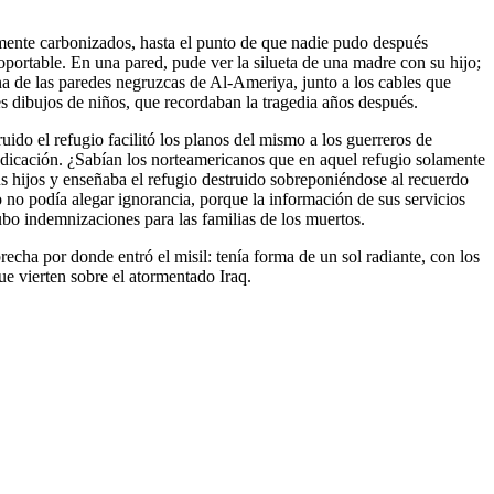
emente carbonizados, hasta el punto de que nadie pudo después
portable. En una pared, pude ver la silueta de una madre con su hijo;
na de las paredes negruzcas de Al-Ameriya, junto a los cables que
es dibujos de niños, que recordaban la tragedia años después.
do el refugio facilitó los planos del mismo a los guerreros de
indicación. ¿Sabían los norteamericanos que en aquel refugio solamente
us hijos y enseñaba el refugio destruido sobreponiéndose al recuerdo
o no podía alegar ignorancia, porque la información de sus servicios
ubo indemnizaciones para las familias de los muertos.
cha por donde entró el misil: tenía forma de un sol radiante, con los
ue vierten sobre el atormentado Iraq.