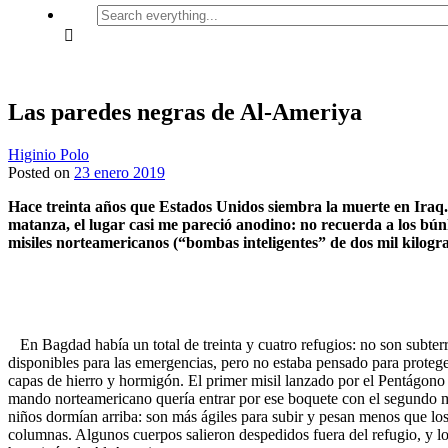
Search
everything...
Las paredes negras de Al-Ameriya
Higinio Polo
Posted on
23 enero 2019
Hace treinta años que Estados Unidos siembra la muerte en Iraq. E
matanza, el lugar casi me pareció anodino: no recuerda a los b
misiles norteamericanos (“bombas inteligentes” de dos mil kilogr
En Bagdad había un total de treinta y cuatro refugios: no son subter
disponibles para las emergencias, pero no estaba pensado para proteger
capas de hierro y hormigón. El primer misil lanzado por el Pentágono a
mando norteamericano quería entrar por ese boquete con el segundo misi
niños dormían arriba: son más ágiles para subir y pesan menos que los 
columnas. Algunos cuerpos salieron despedidos fuera del refugio, y los