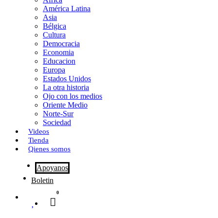
o
o
i
m
América Latina
o
d
l
p
Asia
Bélgica
k
o
a
Cultura
Democracia
n
r
Economia
Educacion
t
Europa
Estados Unidos
i
La otra historia
r
Ojo con los medios
Oriente Medio
Norte-Sur
Sociedad
Videos
Tienda
Qienes somos
Apoyanos
Boletin
0