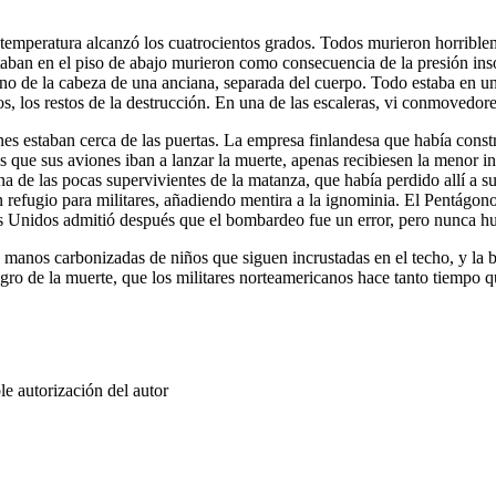
 temperatura alcanzó los cuatrocientos grados. Todos murieron horribl
aban en el piso de abajo murieron como consecuencia de la presión inso
torno de la cabeza de una anciana, separada del cuerpo. Todo estaba en u
os, los restos de la destrucción. En una de las escaleras, vi conmovedor
 estaban cerca de las puertas. La empresa finlandesa que había construi
s que sus aviones iban a lanzar la muerte, apenas recibiesen la menor 
a de las pocas supervivientes de la matanza, que había perdido allí a s
n refugio para militares, añadiendo mentira a la ignominia. El Pentágon
ados Unidos admitió después que el bombardeo fue un error, pero nunca h
nos carbonizadas de niños que siguen incrustadas en el techo, y la bre
egro de la muerte, que los militares norteamericanos hace tanto tiempo q
e autorización del autor