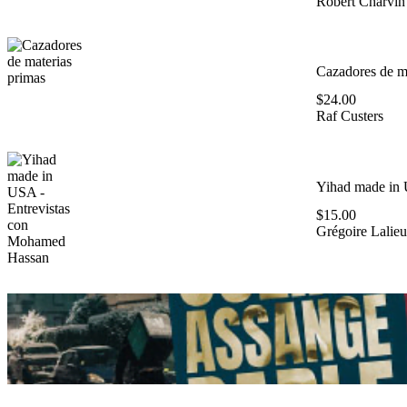
Robert Charvin
Cazadores de ma
$
24.00
Raf Custers
Yihad made in 
$
15.00
Grégoire Lalieu