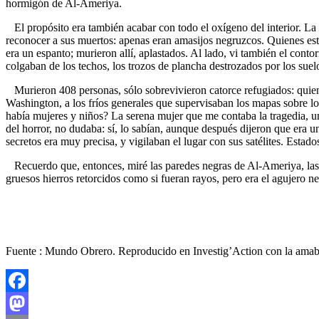
hormigón de Al-Ameriya.
El propósito era también acabar con todo el oxígeno del interior. La
reconocer a sus muertos: apenas eran amasijos negruzcos. Quienes est
era un espanto; murieron allí, aplastados. Al lado, vi también el con
colgaban de los techos, los trozos de plancha destrozados por los suel
Murieron 408 personas, sólo sobrevivieron catorce refugiados: quienes
Washington, a los fríos generales que supervisaban los mapas sobre lo
había mujeres y niños? La serena mujer que me contaba la tragedia, un
del horror, no dudaba: sí, lo sabían, aunque después dijeron que era u
secretos era muy precisa, y vigilaban el lugar con sus satélites. Est
Recuerdo que, entonces, miré las paredes negras de Al-Ameriya, las ma
gruesos hierros retorcidos como si fueran rayos, pero era el agujero n
Fuente : Mundo Obrero. Reproducido en Investig’Action con la amabl
Facebook