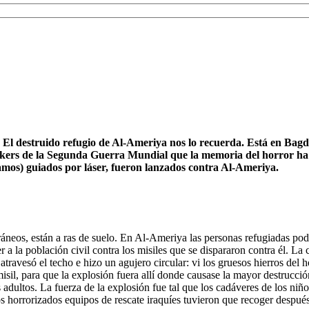
l destruido refugio de Al-Ameriya nos lo recuerda. Está en Bagdad,
únkers de la Segunda Guerra Mundial que la memoria del horror ha
amos) guiados por láser, fueron lanzados contra Al-Ameriya.
ráneos, están a ras de suelo. En Al-Ameriya las personas refugiadas po
 a la población civil contra los misiles que se dispararon contra él. La
travesó el techo e hizo un agujero circular: vi los gruesos hierros del 
l, para que la explosión fuera allí donde causase la mayor destrucción.
adultos. La fuerza de la explosión fue tal que los cadáveres de los niño
 horrorizados equipos de rescate iraquíes tuvieron que recoger después m