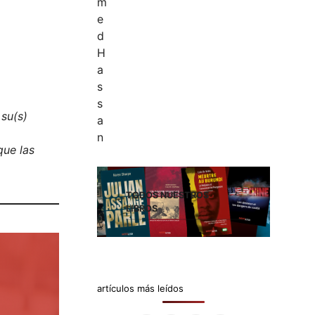
 su(s)
que las
TODOS NUESTROS
LIBROS
artículos más leídos
.