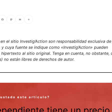
cebook
Mastodon
Email
Compartir
n el sitio Investig’Action son responsabilidad exclusiva de
on y cuya fuente se indique como «Investig’Action» pueden
ipertexto al sitio original. Tenga en cuenta, no obstante, 
) no están libres de derechos de autor.
gustado este artículo?
ependiente tiene un precio