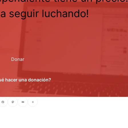
a seguir luchando!
Donar
ué hacer una donación?
cebook
Mastodon
Email
Compartir