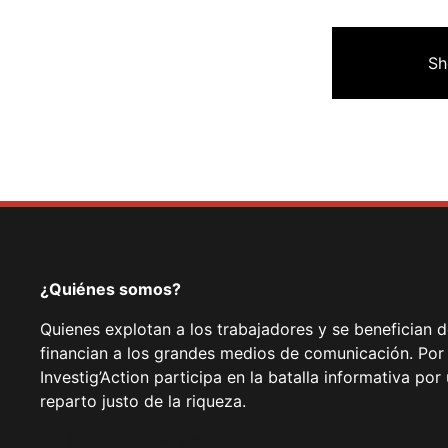
Sh
¿Quiénes somos?
Quienes explotan a los trabajadores y se benefician 
financian a los grandes medios de comunicación. Por
Investig’Action participa en la batalla informativa p
reparto justo de la riqueza.
Facebook
Twitter
Instagram
YouTube
TikTok
Telegram
Enlace