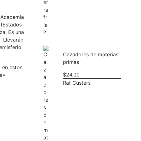
a Academia
a (Estados
rza. Es una
. Llevarán
emisferio.
Cazadores de materias
primas
a en estos
$
24.00
a».
Raf Custers