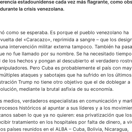
injerencia estadounidense cada vez más flagrante, como ob
durante la crisis venezolana.
cionó como se esperaba. Es porque el pueblo venezolano ha
elta del «Caracazo», reprimida a sangre – que los design
en una intervención militar externa tampoco. También ha pa
que no fue llamado por su nombre. Se ha necesitado tiemp
ad de los hechos y pongan al descubierto el verdadero rostr
anipuladores. Pero Cuba es probablemente el país con may
 múltiples ataques y sabotajes que ha sufrido en los último
stración Trump no tiene otro objetivo que el de doblegar a
olución, mediante la brutal asfixia de su economía.
s medios, verdaderos especialistas en comunicación y mark
procesos históricos al apuntar a sus líderes y a los movimie
icanos saben lo que ya no quieren: esa privatización que lo
cibir tratamiento en los hospitales por falta de dinero, a vi
os países reunidos en el ALBA – Cuba, Bolivia, Nicaragua,