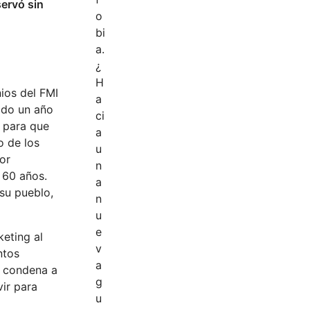
servó sin
ios del FMI
sado un año
o para que
o de los
or
s 60 años.
 su pueblo,
eting al
ntos
s condena a
vir para