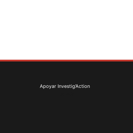
Apoyar Investig’Action
boletín