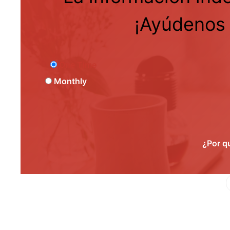
¡Ayúdenos 
One Time
Monthly
¿Por q
Fa