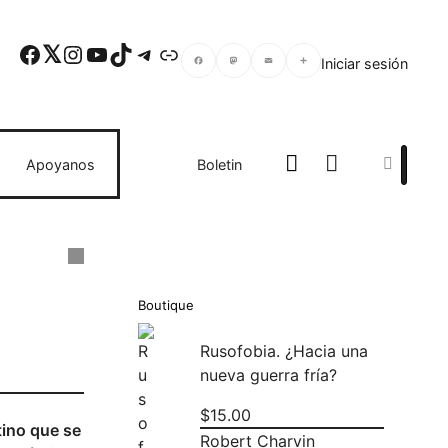
Facebook
Twitter
Instagram
YouTube
TikTok
Telegram
Enlace
Iniciar sesión
Facebook
Mastodon
Email
Compartir
Search
Apoyanos
Boletin
Boutique
Rusofobia. ¿Hacia una
nueva guerra fría?
$
15.00
tino que se
Robert Charvin