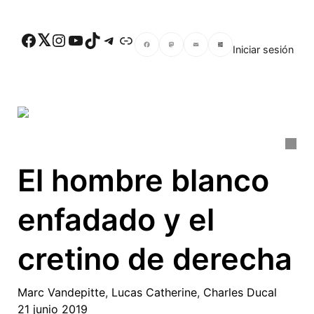
Skip to main content
Facebook
Twitter
Instagram
YouTube
TikTok
Telegram
Enlace
Iniciar sesión
Facebook
Mastodon
Email
Compartir
El hombre blanco
enfadado y el
cretino de derecha
Marc Vandepitte
,
Lucas Catherine
,
Charles Ducal
21 junio 2019