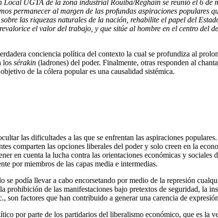
nión Local UGTA de la zona industrial Rouiba/Reghain se reunió el 6 d
mos permanece
r al margen de las profundas aspiraciones populares qu
 sobre las riquezas naturales de la nación, rehabilite el p
a
pel del Estad
evalorice el valor del trabajo, y que sitúe al hombre en el centro del d
erdadera conciencia política del contexto la cual se profundiza al prol
a los
sérakin
(ladrones) del poder. Finalmente, otras responden al chant
objetivo de la cólera popular es una causalidad sistémica.
cultar las dificultades a las que se enfrentan las aspiraciones populares
rtantes comparten las opciones liberales del poder y solo creen en la e
ner en cuenta la lucha contra las orientaciones económicas y sociales d
ente por miembros de las capas media e intermedias.
olo se podía llevar a cabo encorsetando por medio de la represión cualq
a prohibición de las manifestaciones bajo pretextos de seguridad, la ins
c., son factores que han contribuido a generar una carencia de expresión
tico por parte de los partidarios del liberalismo económico, que es la v