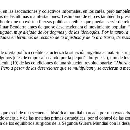
e, en las asociaciones y colectivos informales, en los cafés, pero tambié
 de las últimas manifestaciones. Testimonio de ello es también la prese
 de que no existen fuerzas políticas creíbles que puedan servir de rele
 Omar Benderra antes de que se desencadenara el movimiento popular:
“
igada, muy alejada de los dogmas y de las ideologías. Por lo tanto, a l
es en términos de rechazo de la injusticia y de lo arbitrario, de resis
 oferta política creíble caracteriza la situación argelina actual. Si la 
algunos jefes de empresa pasando por la pequeña burguesía), uno de los 
 Lenin (19) de las condiciones de una situación revolucionaria:
“Ahora e
 Pero a pesar de las deserciones que se multiplican y se aceleran a me
, que es el de una secuencia histórica mundial marcada por una exacerbac
de energía y de las materias primas estratégicas, por el control de las zo
in de los equilibrios surgidos de la Segunda Guerra Mundial con la desa