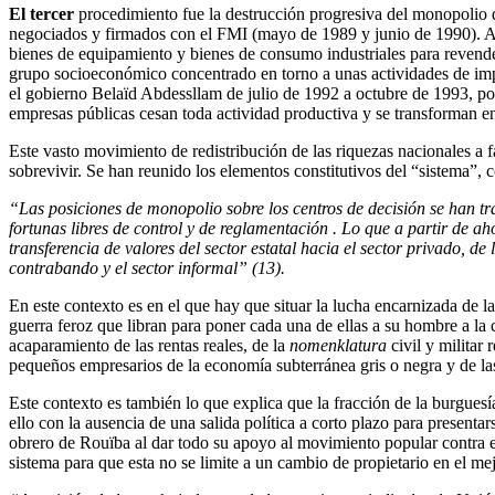
El tercer
procedimiento fue la destrucción progresiva del monopolio 
negociados y firmados con el FMI (mayo de 1989 y junio de 1990). As
bienes de equipamiento y bienes de consumo industriales para revend
grupo socioeconómico concentrado en torno a unas actividades de impor
el gobierno Belaïd Abdessllam de julio de 1992 a octubre de 1993, 
empresas públicas cesan toda actividad productiva y se transforman e
Este vasto movimiento de redistribución de las riquezas nacionales a 
sobrevivir. Se han reunido los elementos constitutivos del “sistema”, 
“L
a
s
posiciones de monopolio sobre los centros de decisión se han t
fortunas
libres
de control y de reglamentación
.
Lo que a partir de ah
transferencia de valores del sector estatal hacia el sector privado, de
contrabando y
el sector
informal
”
(13).
En este contexto es en el que hay que situar la lucha encarnizada de la
guerra feroz que libran para poner cada una de ellas a su hombre a la 
acaparamiento de las rentas reales, de la
nomenklatura
civil y militar
pequeños empresarios de la economía subterránea gris o negra y de las 
Este contexto es también lo que explica que la fracción de la burguesí
ello con la ausencia de una salida política a corto plazo para presentar
obrero de Rouïba al dar todo su apoyo al movimiento popular contra el 
sistema para que esta no se limite a un cambio de propietario en el m