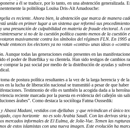
oponerse a él se traduce, por lo tanto, en una abstención generalizada. 
rtinentemente la politóloga Louïsa Dris-Aït Amadouche:
rgelia es rec
i
ente. Ahora bien, la abstención que marca de manera cad
stá unida en primer lugar a un sistema que reform
ó
sus procedimiento
s y una presunción de culpabilidad en materia de fraude
electoral
.
A con
esinteresarse si no de la cuestión política cuanto menos de la cuestión e
v
otaron masivamente contra los símbolos del régimen FLN.
En 1995
a
de entonces los electores ya no votan «contra» unas ideas o «contra
ón. Aunque todas las generaciones están presentes en las manifestacione
do el poder de Buteflika y su clientela. Han sido testigos de cambios ra
 de comprar la paz social por medio de la distribución de ayudas y subve
dical.
oma de postura política resultantes a la vez de la larga herencia y de la
os en la lucha de liberación nacional se transmitió a pesar de que haber
ifestaciones. Testimonio de ello es también la acogida dada a la heroín
encia reciente marcada por la puesta en evidencia del callejón sin sali
voluciones árabes”. Como destaca la socióloga Fatma Oussedik:
j
y
Abassi Madani,
vestidos con
d
jellabas
y
que reivindican
el único tex
iajado,
cuyo
horizonte
no
es
solo Arabia Saudí
. Con las derivas siria y
los mercados informales de El Eulma, de Jolie-Vue.
Temen las ruptura
nos d
e
estos islamistas
con una nueva imagen
. Este
evolución ha mar