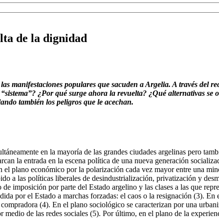
lta de la dignidad
a las manifestaciones populares que sacuden
a
Argelia. A través de
l r
 “sistema”? ¿Por qué surge ahora la revuelta? ¿Qué alternativas se 
lando también los peligros que le acechan.
ultáneamente en la mayoría de las grandes ciudades argelinas pero ta
arcan la entrada en la escena política de una nueva generación socializad
en el plano económico por la polarización cada vez mayor entre una minor
 las políticas liberales de desindustrialización, privatización y desma
to de imposición por parte del Estado argelino y las clases a las que rep
a por el Estado a marchas forzadas: el caos o la resignación (3). En el 
sía compradora (4). En el plano sociológico se caracterizan por una ur
medio de las redes sociales (5). Por último, en el plano de la experienci