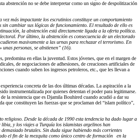
Esta abstención no se debe interpretar como un signo de despolitización
a vez más impactante los escrutinios constituye un comportami
ento
s sin cambiar sus lógicas de funcionamiento
.
El resultado de ello es
tinuación, la abstención está directamente ligada a la oferta política
.
lectoral
.
Por último, la abstención es consecuencia de un electorado
cudieron masivamente a las urnas para rechazar el terrorismo. En
» unas personas, se abstienen
”
(16).
s, predomina en ellas la juventud. Estos jóvenes, que en el margen de
dicales, de negociaciones de adhesiones, de creaciones artificiales de
nciones cuando suben los ingresos petroleros, etc., que les llevan a
 experiencia concreta de las dos últimas décadas. La aspiración a la
 sido instrumentalizada por quienes detentan el poder para legitimarse.
a de la resistencia que es Djamila Bouhired cuando acudió a dar su
da que constituyen las fuerzas que se proclaman del “islam político”,
to religioso
. De
sde la década de
1990
esta tendencia ha dado lugar a
 libia,
y
los viajes a Turquía los islamistas argelinos han
s demasiado brutales
.
Sin duda sigue habiendo
más corrientes
cado
el fin de la mezquita como único centro de
formación
en
la