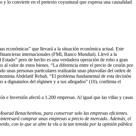
o y lo convierte en el pretexto coyuntural que expresa una causalidad
rmas económicas” que llevará a la situación económica actual. Este
 financieras internacionales (FMI, Banco Mundial). Llevó a la
l Estado” pero de hecho es una verdadera operación de robo a gran
to al valor de estos bienes. “La diferencia entre el precio de cesión por
ado unas personas particulares realizarán unas plusvalías del orden de
economista Abdelatif Rebah. “El problema fundamental de esta decisión
io a dignatarios del régimen y a sus allegados” (10), confirma el
ión e Inversión afectó a 1.200 empresas. Al igual que las villas y casas
o Mourad Benachenhou, para conservar solo las empresas eficientes.
le interesará comprar unas empresas a precio de merca
do
. Además, el
erdo, con lo que se abre la vía a la
tan temida por la opinión pública