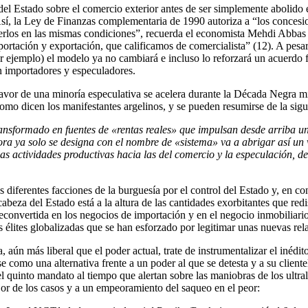
del Estado sobre el comercio exterior antes de ser simplemente abolido
í, la Ley de Finanzas complementaria de 1990 autoriza a “los concesi
erlos en las mismas condiciones”, recuerda el economista Mehdi Abbas 
tación y exportación, que calificamos de comercialista” (12). A pesar d
por ejemplo) el modelo ya no cambiará e incluso lo reforzará un acuer
n importadores y especuladores.
favor de una minoría especulativa se acelera durante la Década Negra mi
como dicen los manifestantes argelinos, y se pueden resumirse de la sig
ransformado en fuentes de «
rentas reales
»
que impulsan desde arriba un
ora ya solo se designa con el nombre de «sistema» va a abrigar así un
 las actividades productivas hacia las del comercio y la especulación, d
s diferentes facciones de la burguesía por el control del Estado y, en co
cabeza del Estado está a la altura de las cantidades exorbitantes que red
 reconvertida en los negocios de importación y en el negocio inmobiliario 
élites globalizadas que se han esforzado por legitimar unas nuevas rela
a, aún más liberal que el poder actual, trate de instrumentalizar el inéd
se como una alternativa frente a un poder al que se detesta y a su client
quinto mandato al tiempo que alertan sobre las maniobras de los ultrali
ejor de los casos y a un empeoramiento del saqueo en el peor: