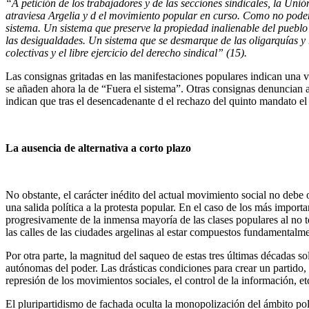
“
A petición de los trabajadores y de las secciones sindicales, la U
atraviesa Argelia y
d
el movimiento popular en curso
.
Como no pode
sistema.
Un
sistema que preserv
e
la propiedad inalienab
l
e del pueblo
las desigualdades. Un sistema
que se desmarque de las oligarquías y r
colectivas y el libre ejercicio del derecho sindical
”
(15).
Las consignas gritadas en las manifestaciones populares indican una v
se añaden ahora la de “Fuera el sistema”. Otras consignas denuncian 
indican que tras el desencadenante d el rechazo del quinto mandato el 
L
a ausencia de alternativa a corto plazo
No obstante, el carácter inédito del actual movimiento social no debe o
una salida política a la protesta popular. En el caso de los más impo
progresivamente de la inmensa mayoría de las clases populares al no te
las calles de las ciudades argelinas al estar compuestos fundamentalm
Por otra parte, la magnitud del saqueo de estas tres últimas décadas s
autónomas del poder. Las drásticas condiciones para crear un partido, l
represión de los movimientos sociales, el control de la información, et
El pluripartidismo de fachada oculta la monopolización del ámbito polí