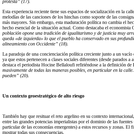
protesta”
(17).
Esta experiencia reciente tiene sus espacios de socialización en la call
melodías de las canciones de los hinchas como soporte de las consignas
más mayores. Sin embargo, esta maduración política no cambia el hecho
hecho esencial de la situación actual. Como destacaba el economista
población opone una tradición de igualitarismo y de justicia muy arra
queda «de izquierda» lo que el pueblo ha conservado en sus profundidad
alineamiento con Occidente” (18).
La paradoja de una concienciación política creciente junto a un vacío de
ya que estos pertenecen a clases sociales diferentes (desde parados a 
destaca el periodista Hocine Bellaloufi refiriéndose a la definición de
masivamente de todas las maneras posibles, en particular en la calle.
pueden” (20).
Un context
o geoestratégico de alto riesgo
También hay que resituar el reto argelino en su contexto internacional
entre las grandes potencias imperialistas por el dominio de las fuentes 
particular de las economías emergentes) a estos recursos y zonas. El f
mostrar todas sus consecuencias.