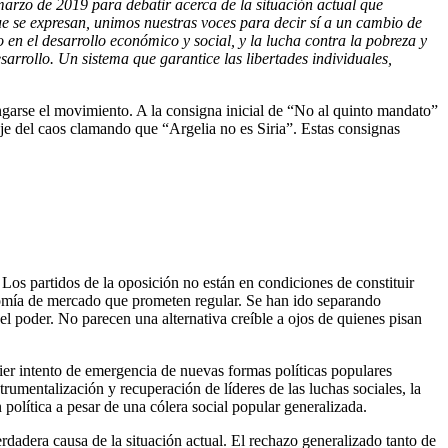
e marzo de 2019 para debatir
acerca de
la situación actual que
e se expresan, unimos nuestras voces para decir sí a
un
cambio de
o en el desarrollo económico y social, y la lucha contra la pobreza y
esarrollo. Un sistema que garantice las libertades individuales,
ongarse el movimiento. A la consigna inicial de “No al quinto mandato”
aje del caos clamando que “Argelia no es Siria”. Estas consignas
. Los partidos de la oposición no están en condiciones de constituir
conomía de mercado que prometen regular. Se han ido separando
el poder. No parecen una alternativa creíble a ojos de quienes pisan
uier intento de emergencia de nuevas formas políticas populares
trumentalización y recuperación de líderes de las luchas sociales, la
 política a pesar de una cólera social popular generalizada.
erdadera causa de la situación actual. El rechazo generalizado tanto de