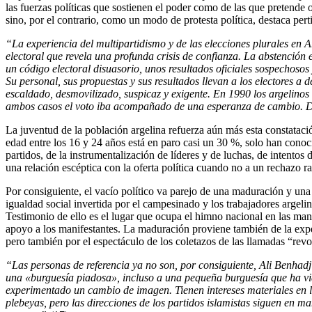
las fuerzas políticas que sostienen el poder como de las que pretende 
sino, por el contrario, como un modo de protesta política, destaca pe
“L
a experiencia del multipartidismo y de las elecciones plurales en A
electoral
que revela
una profunda crisis de confianza
.
La abstención e
un código electoral disuasorio, unos resultados oficiales sospechoso
S
u personal, sus propuestas y sus resultados llevan a los electores a d
esca
l
dado, desmovilizado, suspicaz y exigente
. En 1990
los argelinos
ambos casos el voto iba acompañado de una esperanza de cambio. Des
La juventud de la población argelina refuerza aún más esta constataci
edad entre los 16 y 24 años está en paro casi un 30 %, solo han conoci
partidos, de la instrumentalización de líderes y de luchas, de intentos
una relación escéptica con la oferta política cuando no a un rechazo ra
Por consiguiente, el vacío político va parejo de una maduración y una t
igualdad social invertida por el campesinado y los trabajadores argelin
Testimonio de ello es el lugar que ocupa el himno nacional en las man
apoyo a los manifestantes. La maduración proviene también de la experi
pero también por el espectáculo de los coletazos de las llamadas “re
“
L
as personas de referencia ya no son,
p
or consiguiente,
Ali Benhad
una
«
burguesía piadosa
»,
incluso a una pequeña burguesía que ha v
experimentado
un cambio de imagen. Tienen intereses materiales en 
plebeyas, pero
las direcciones
de los partidos islamistas
siguen
en ma