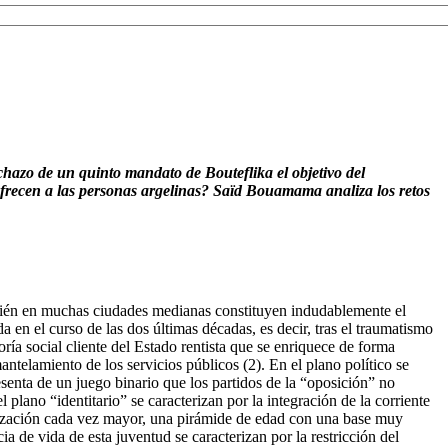
echazo de
un quinto mandato de Bouteflika el objetivo del
ofrecen a las personas argelinas?
Saïd Bouamama
analiza los retos
mbién en muchas ciudades medianas constituyen indudablemente el
a en el curso de las dos últimas décadas, es decir, tras el traumatismo
ía social cliente del Estado rentista que se enriquece de forma
ntelamiento de los servicios públicos (2). En el plano político se
resenta de un juego binario que los partidos de la “oposición” no
plano “identitario” se caracterizan por la integración de la corriente
banización cada vez mayor, una pirámide de edad con una base muy
a de vida de esta juventud se caracterizan por la restricción del