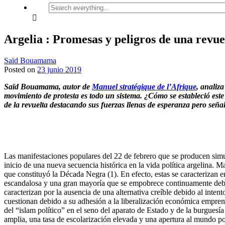
Search
everything...
Argelia : Promesas y peligros de una revue
Saïd Bouamama
Posted on
23 junio 2019
Saïd Bouamama,
autor de
Manuel stratégique de l’Afrique
, anal
iz
movimiento de protesta es todo un sistema
.
¿Cómo se estableció este
de la revuelta
destacando
sus fuerzas llenas de esperanza pero seña
Las manifestaciones populares del 22 de febrero que se producen sim
inicio de una nueva secuencia histórica en la vida política argelina. M
que constituyó la Década Negra (1). En efecto, estas se caracterizan 
escandalosa y una gran mayoría que se empobrece continuamente debido a
caracterizan por la ausencia de una alternativa creíble debido al inten
cuestionan debido a su adhesión a la liberalización económica emprendid
del “islam político” en el seno del aparato de Estado y de la burgue
amplia, una tasa de escolarización elevada y una apertura al mundo por 