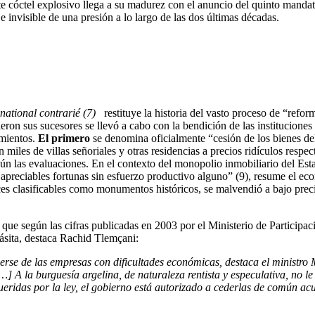
te cóctel explosivo llega a su madurez con el anuncio del quinto mandat
e invisible de una presión a lo largo de las dos últimas décadas.
national contrarié
(7)
restituye la historia del vasto proceso de “refo
ron sus sucesores se llevó a cabo con la bendición de las instituciones
imientos.
E
l primero
se denomina oficialmente “cesión de los bienes de
miles de villas señoriales y otras residencias a precios ridículos respec
gún las evaluaciones. En el contexto del monopolio inmobiliario del Est
e apreciables fortunas sin esfuerzo productivo alguno” (9), resume el 
veces clasificables como monumentos históricos, se malvendió a bajo prec
 que según las cifras publicadas en 2003 por el Ministerio de Participac
ásita, destaca Rachid Tlemçani:
acerse de las empresas con dificultades económicas, destaca el ministr
[…]
A l
a
burguesía argelina, de naturaleza rentista y especulativa, no 
ueridas por la ley, el gobierno está autorizado a cederlas de común acu