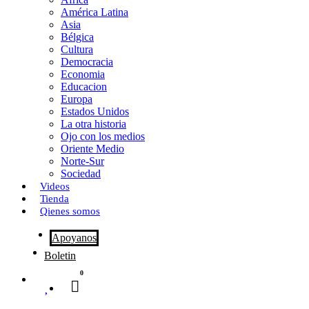
o
o
i
m
América Latina
o
d
l
p
Asia
Bélgica
k
o
a
Cultura
Democracia
n
r
Economia
Educacion
t
Europa
Estados Unidos
i
La otra historia
r
Ojo con los medios
Oriente Medio
Norte-Sur
Sociedad
Videos
Tienda
Qienes somos
Apoyanos
Boletin
0