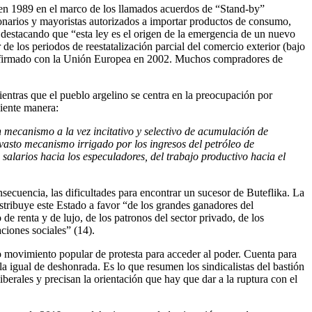
 en 1989 en el marco de los llamados acuerdos de “Stand-by”
onarios y mayoristas autorizados a importar productos de consumo,
destacando que “esta ley es el origen de la emergencia de un nuevo
e los periodos de reestatalización parcial del comercio exterior (bajo
do firmado con la Unión Europea en 2002. Muchos compradores de
entras que el pueblo argelino se centra en la preocupación por
uiente manera:
 mecanismo a la vez incitativo y selectivo de acumulación de
 vasto mecanismo irrigado por los ingresos
del
petróle
o
de
e salarios hacia los especuladores, del trabajo productivo hacia el
nsecuencia, las dificultades para encontrar un sucesor de Buteflika. La
istribuye este Estado a favor “de los grandes ganadores del
de renta y de lujo, de los patronos del sector privado, de los
ciones sociales” (14).
ito movimiento popular de protesta para acceder al poder. Cuenta para
ela igual de deshonrada. Es lo que resumen los sindicalistas del bastión
berales y precisan la orientación que hay que dar a la ruptura con el