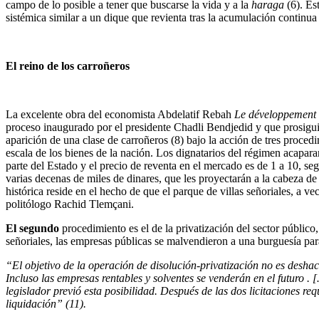
campo de lo posible a tener que buscarse la vida y a la
haraga
(6). Es
sistémica similar a un dique que revienta tras la acumulación continua 
El reino de los carroñeros
La excelente obra del economista Abdelatif Rebah
Le développement 
proceso inaugurado por el presidente Chadli Bendjedid y que prosiguie
aparición de una clase de carroñeros (8) bajo la acción de tres proced
escala de los bienes de la nación. Los dignatarios del régimen acaparan 
parte del Estado y el precio de reventa en el mercado es de 1 a 10, se
varias decenas de miles de dinares, que les proyectarán a la cabeza d
histórica reside en el hecho de que el parque de villas señoriales, a 
politólogo Rachid Tlemçani.
El segundo
procedimiento es el de la privatización del sector público,
señoriales, las empresas públicas se malvendieron a una burguesía par
“
El objetivo de la operación de disolución-privatización no es desh
Incluso las empresas rentables y solventes se venderán en el futuro
. 
legislador previ
ó
esta posibilidad.
Después de las dos licitaciones req
liquidación
”
(11).