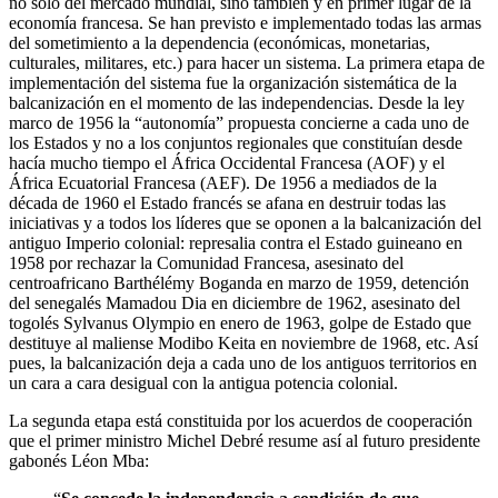
no solo del mercado mundial, sino también y en primer lugar de la
economía francesa. Se han previsto e implementado todas las armas
del sometimiento a la dependencia (económicas, monetarias,
culturales, militares, etc.) para hacer un sistema. La primera etapa de
implementación del sistema fue la organización sistemática de la
balcanización en el momento de las independencias. Desde la ley
marco de 1956 la “autonomía” propuesta concierne a cada uno de
los Estados y no a los conjuntos regionales que constituían desde
hacía mucho tiempo el África Occidental Francesa (AOF) y el
África Ecuatorial Francesa (AEF). De 1956 a mediados de la
década de 1960 el Estado francés se afana en destruir todas las
iniciativas y a todos los líderes que se oponen a la balcanización del
antiguo Imperio colonial: represalia contra el Estado guineano en
1958 por rechazar la Comunidad Francesa, asesinato del
centroafricano Barthélémy Boganda en marzo de 1959, detención
del senegalés Mamadou Dia en diciembre de 1962, asesinato del
togolés Sylvanus Olympio en enero de 1963, golpe de Estado que
destituye al maliense Modibo Keita en noviembre de 1968, etc. Así
pues, la balcanización deja a cada uno de los antiguos territorios en
un cara a cara desigual con la antigua potencia colonial.
La segunda etapa está constituida por los acuerdos de cooperación
que el primer ministro Michel Debré resume así al futuro presidente
gabonés Léon Mba: