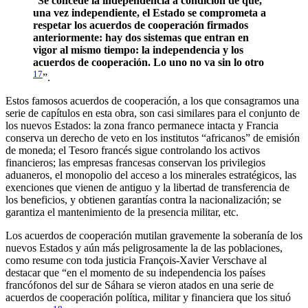
“
Se concede la independencia a condición de que,
una vez independiente, el Estado se comprometa a
respetar los acuerdos de cooperación firmados
anteriormente: hay dos sistemas que entran en
vigor al mismo tiempo: la independencia y los
acuerdos de cooperación.
Lo
u
no no va sin
l
o
otro
17
”.
Estos famosos acuerdos de cooperación, a los que consagramos una
serie de capítulos en esta obra, son casi similares para el conjunto de
los nuevos Estados: la zona franco permanece intacta y Francia
conserva un derecho de veto en los institutos “africanos” de emisión
de moneda; el Tesoro francés sigue controlando los activos
financieros; las empresas francesas conservan los privilegios
aduaneros, el monopolio del acceso a los minerales estratégicos, las
exenciones que vienen de antiguo y la libertad de transferencia de
los beneficios, y obtienen garantías contra la nacionalización; se
garantiza el mantenimiento de la presencia militar, etc.
Los acuerdos de cooperación mutilan gravemente la soberanía de los
nuevos Estados y aún más peligrosamente la de las poblaciones,
como resume con toda justicia François-Xavier Verschave al
destacar que “en el momento de su independencia los países
francófonos del sur de Sáhara se vieron atados en una serie de
acuerdos de cooperación política, militar y financiera que los situó