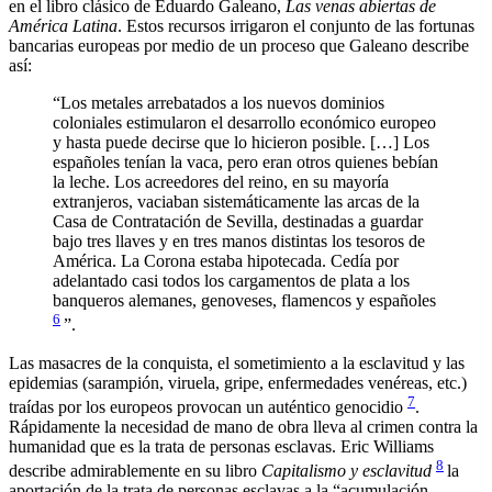
en el libro clásico de Eduardo Galeano,
Las venas abiertas de
América Latina
. Estos recursos irrigaron el conjunto de las fortunas
bancarias europeas por medio de un proceso que Galeano describe
así:
“Los metales arrebatados a los nuevos dominios
coloniales estimularon el desarrollo económico europeo
y hasta puede decirse que lo hicieron posible. […] Los
españoles tenían la vaca, pero eran otros quienes bebían
la leche. Los acreedores del reino, en su mayoría
extranjeros, vaciaban sistemáticamente las arcas de la
Casa de Contratación de Sevilla, destinadas a guardar
bajo tres llaves y en tres manos distintas los tesoros de
América. La Corona estaba hipotecada. Cedía por
adelantado casi todos los cargamentos de plata a los
banqueros alemanes, genoveses, flamencos y españoles
6
”.
Las masacres de la conquista, el sometimiento a la esclavitud y las
epidemias (sarampión, viruela, gripe, enfermedades venéreas, etc.)
7
traídas por los europeos provocan un auténtico genocidio
.
Rápidamente la necesidad de mano de obra lleva al crimen contra la
humanidad que es la trata de personas esclavas. Eric Williams
8
describe admirablemente en su libro
Capitalism
o y esclavitud
la
aportación de la trata de personas esclavas a la “acumulación