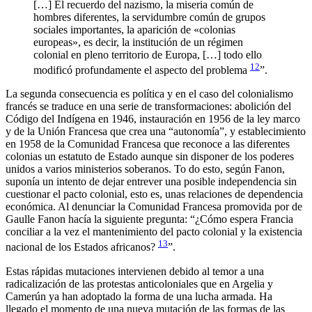
[…] El recuerdo del nazismo, la miseria común de
hombres diferentes, la servidumbre común de grupos
sociales importantes, la aparición de «colonias
europeas», es decir, la institución de un régimen
colonial en pleno territorio de Europa, […] todo ello
12
modificó profundamente el aspecto del problema
”.
La segunda consecuencia es política y en el caso del colonialismo
francés se traduce en una serie de transformaciones: abolición del
Código del Indígena en 1946, instauración en 1956 de la ley marco
y de la Unión Francesa que crea una “autonomía”, y establecimiento
en 1958 de la Comunidad Francesa que reconoce a las diferentes
colonias un estatuto de Estado aunque sin disponer de los poderes
unidos a varios ministerios soberanos. To do esto, según Fanon,
suponía un intento de dejar entrever una posible independencia sin
cuestionar el pacto colonial, esto es, unas relaciones de dependencia
económica. Al denunciar la Comunidad Francesa promovida por de
Gaulle Fanon hacía la siguiente pregunta: “¿Cómo espera Francia
conciliar a la vez el mantenimiento del pacto colonial y la existencia
13
nacional de los Estados africanos?
”.
Estas rápidas mutaciones intervienen debido al temor a una
radicalización de las protestas anticoloniales que en Argelia y
Camerún ya han adoptado la forma de una lucha armada. Ha
llegado el momento de una nueva mutación de las formas de las