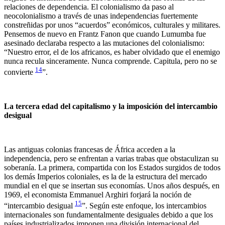
relaciones de dependencia. El colonialismo da paso al
neocolonialismo a través de unas independencias fuertemente
constreñidas por unos “acuerdos” económicos, culturales y militares.
Pensemos de nuevo en Frantz Fanon que cuando Lumumba fue
asesinado declaraba respecto a las mutaciones del colonialismo:
“Nuestro error, el de los africanos, es haber olvidado que el enemigo
nunca recula sinceramente. Nunca comprende. Capitula, pero no se
14
convierte
”.
La tercera edad del capitalismo y la imposición del intercambio
desigual
Las antiguas colonias francesas de África acceden a la
independencia, pero se enfrentan a varias trabas que obstaculizan su
soberanía. La primera, compartida con los Estados surgidos de todos
los demás Imperios coloniales, es la de la estructura del mercado
mundial en el que se insertan sus economías. Unos años después, en
1969, el economista Emmanuel Arghiri forjará la noción de
15
“intercambio desigual
”. Según este enfoque, los intercambios
internacionales son fundamentalmente desiguales debido a que los
países industrializados imponen una división internacional del