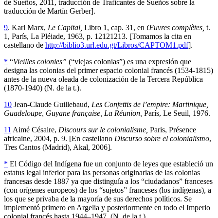
de Sueños, 2011, traducción de Traficantes de Sueños sobre la
traducción de Martín Gerber].
9
. Karl Marx,
Le Capital,
Libro 1, cap. 31, en
Œuvres complètes,
t.
1, París, La Pléiade, 1963, p. 12121213. [Tomamos la cita en
castellano de
http://biblio3.url.edu.gt/Libros/CAPTOM1.pdf
].
*
“
Vieilles colonies”
(“viejas colonias”) es una expresión que
designa las colonias del primer espacio colonial francés (1534-1815)
antes de la nueva oleada de colonización de la Tercera República
(1870-1940) (N. de la t.).
10
Jean-Claude Guillebaud,
Les Confettis de l’empire: Martinique,
Guadeloupe, Guyane française, La Réunion,
París, Le Seuil, 1976.
11
Aimé Césaire,
Discours sur le colonialisme,
Paris, Présence
africaine, 2004, p. 9. [En castellano
Discurso sobre el colonialismo
,
Tres Cantos (Madrid), Akal, 2006].
*
El Código del Indígena fue un conjunto de leyes que estableció un
estatus legal inferior para las personas originarias de las colonias
francesas desde 1887 ya que distinguía a los “ciudadanos” franceses
(con orígenes europeos) de los “sujetos” franceses (los indígenas), a
los que se privaba de la mayoría de sus derechos políticos. Se
implementó primero en Argelia y posteriormente en todo el Imperio
colonial francés hasta 1944–1947. (N. de la t.).