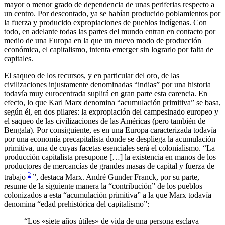
mayor o menor grado de dependencia de unas periferias respecto a
un centro. Por descontado, ya se habían producido poblamientos por
la fuerza y producido expropiaciones de pueblos indígenas. Con
todo, en adelante todas las partes del mundo entran en contacto por
medio de una Europa en la que un nuevo modo de producción
económica, el capitalismo, intenta emerger sin lograrlo por falta de
capitales.
El saqueo de los recursos, y en particular del oro, de las
civilizaciones injustamente denominadas “indias” por una historia
todavía muy eurocentrada suplirá en gran parte esta carencia. En
efecto, lo que Karl Marx denomina “acumulación primitiva” se basa,
según él, en dos pilares: la expropiación del campesinado europeo y
el saqueo de las civilizaciones de las Américas (pero también de
Bengala). Por consiguiente, es en una Europa caracterizada todavía
por una economía precapitalista donde se despliega la acumulación
primitiva, una de cuyas facetas esenciales será el colonialismo. “La
producción capitalista presupone […] la existencia en manos de los
productores de mercancías de grandes masas de capital y fuerza de
2
trabajo
”, destaca Marx. André Gunder Franck, por su parte,
resume de la siguiente manera la “contribución” de los pueblos
colonizados a esta “acumulación primitiva” a la que Marx todavía
denomina “edad prehistórica del capitalismo”:
“Los «siete años útiles» de vida de una persona esclava