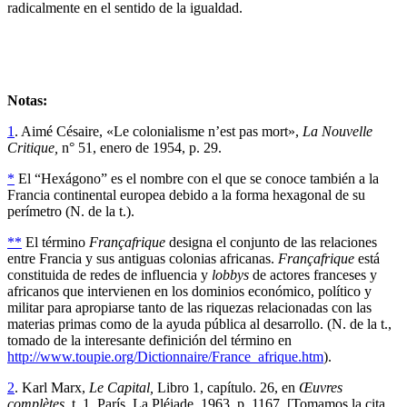
radicalmente en el sentido de la igualdad.
Notas:
1
. Aimé Césaire, «Le colonialisme n’est pas mort»,
La Nouvelle
Critique,
n° 51, enero de 1954, p. 29.
*
El “Hexágono” es el nombre con el que se conoce también a la
Francia continental europea debido a la forma hexagonal de su
perímetro (N. de la t.).
**
El término
Françafrique
designa el conjunto de las relaciones
entre Francia y sus antiguas colonias africanas.
Françafrique
está
constituida de redes de influencia y
lobbys
de actores franceses y
africanos que intervienen en los dominios económico, político y
militar para apropiarse tanto de las riquezas relacionadas con las
materias primas como de la ayuda pública al desarrollo. (N. de la t.,
tomado de la interesante definición del término en
http://www.toupie.org/Dictionnaire/France_afrique.htm
).
2
. Karl Marx,
Le Capital,
Libro 1, capítulo. 26, en
Œuvres
complètes,
t. 1, París, La Pléiade, 1963, p. 1167. [Tomamos la cita