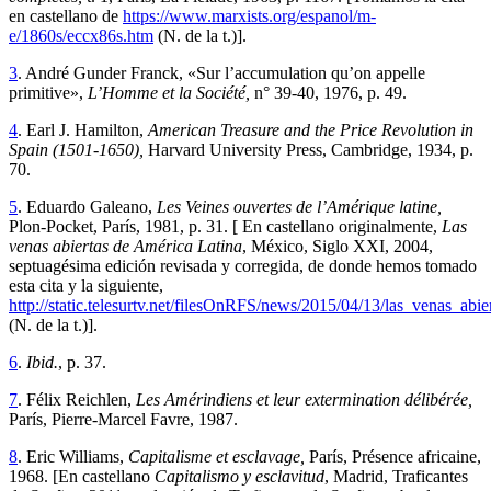
en castellano de
https://www.marxists.org/espanol/m-
e/1860s/eccx86s.htm
(N. de la t.)].
3
. André Gunder Franck, «Sur l’accumulation qu’on appelle
primitive»,
L’Homme et la Société,
n° 39-40, 1976, p. 49.
4
. Earl J. Hamilton,
American Treasure and the Price Revolution in
Spain (1501-1650),
Harvard University Press, Cambridge, 1934, p.
70.
5
. Eduardo Galeano,
Les Veines ouvertes de l’Amérique latine,
Plon-Pocket, París, 1981, p. 31. [ En castellano originalmente,
Las
venas abiertas de América Latina
, México, Siglo XXI, 2004,
septuagésima edición revisada y corregida, de donde hemos tomado
esta cita y la siguiente,
http://static.telesurtv.net/filesOnRFS/news/2015/04/13/las_venas_abi
(N. de la t.)].
6
.
Ibid.
, p. 37.
7
. Félix Reichlen,
Les Amérindiens et leur extermination délibérée,
París, Pierre-Marcel Favre, 1987.
8
. Eric Williams,
Capitalisme et esclavage,
París, Présence africaine,
1968. [En castellano
Capitalismo y esclavitud
, Madrid, Traficantes