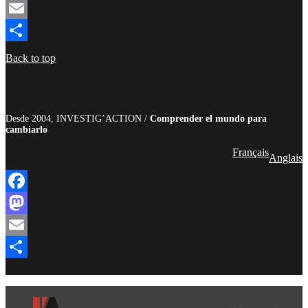
Mastodon
Email
Compartir
Back to top
Desde 2004, INVESTIG’ACTION /
Comprender el mundo para
cambiarlo
Français
Anglais
Facebook
Mastodon
Email
Compartir