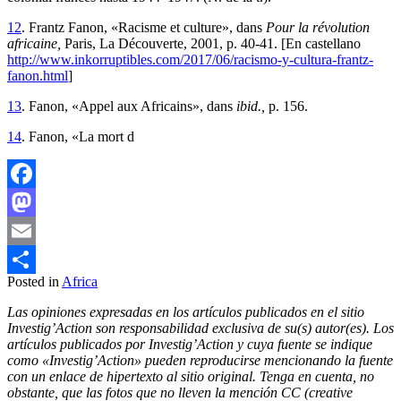
12
. Frantz Fanon, «Racisme et culture», dans
Pour la révolution
africaine,
Paris, La Découverte, 2001, p. 40-41. [En castellano
http://www.inkorruptibles.com/2017/06/racismo-y-cultura-frantz-
fanon.html
]
13
. Fanon, «Appel aux Africains», dans
ibid.,
p. 156.
14
. Fanon, «La mort d
Facebook
Mastodon
Email
Posted in
Africa
Compartir
Las opiniones expresadas en los artículos publicados en el sitio
Investig’Action son responsabilidad exclusiva de su(s) autor(es). Los
artículos publicados por Investig’Action y cuya fuente se indique
como «Investig’Action» pueden reproducirse mencionando la fuente
con un enlace de hipertexto al sitio original. Tenga en cuenta, no
obstante, que las fotos que no lleven la mención CC (creative