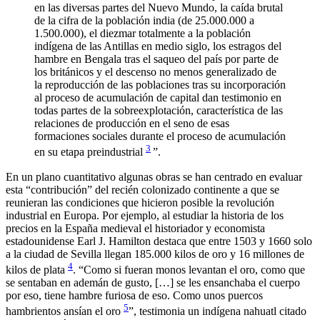
en las diversas partes del Nuevo Mundo, la caída brutal
de la cifra de la población india (de 25.000.000 a
1.500.000), el diezmar totalmente a la población
indígena de las Antillas en medio siglo, los estragos del
hambre en Bengala tras el saqueo del país por parte de
los británicos y el descenso no menos generalizado de
la reproducción de las poblaciones tras su incorporación
al proceso de acumulación de capital dan testimonio en
todas partes de la sobreexplotación, característica de las
relaciones de producción en el seno de esas
formaciones sociales durante el proceso de acumulación
3
en su etapa preindustrial
”.
En un plano cuantitativo algunas obras se han centrado en evaluar
esta “contribución” del recién colonizado continente a que se
reunieran las condiciones que hicieron posible la revolución
industrial en Europa. Por ejemplo, al estudiar la historia de los
precios en la España medieval el historiador y economista
estadounidense Earl J. Hamilton destaca que entre 1503 y 1660 solo
a la ciudad de Sevilla llegan 185.000 kilos de oro y 16 millones de
4
kilos de plata
. “Como si fueran monos levantan el oro, como que
se sentaban en ademán de gusto, […] se les ensanchaba el cuerpo
por eso, tiene hambre furiosa de eso. Como unos puercos
5
hambrientos ansían el oro
”, testimonia un indígena nahuatl citado