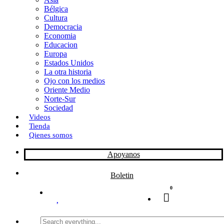
Bélgica
k
o
a
Cultura
Democracia
n
r
Economia
Educacion
t
Europa
Estados Unidos
i
La otra historia
r
Ojo con los medios
Oriente Medio
Norte-Sur
Sociedad
Videos
Tienda
Qienes somos
Apoyanos
Boletin
0
Search