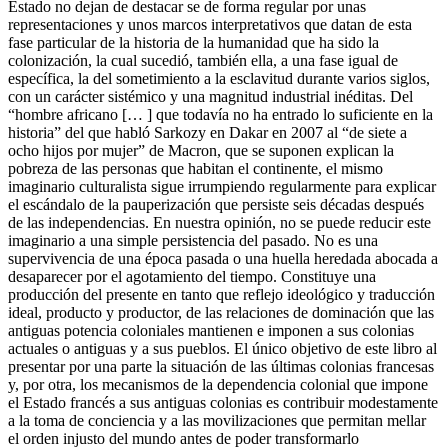
Estado no dejan de destacar se de forma regular por unas
representaciones y unos marcos interpretativos que datan de esta
fase particular de la historia de la humanidad que ha sido la
colonización, la cual sucedió, también ella, a una fase igual de
específica, la del sometimiento a la esclavitud durante varios siglos,
con un carácter sistémico y una magnitud industrial inéditas. Del
“hombre africano [… ] que todavía no ha entrado lo suficiente en la
historia” del que habló Sarkozy en Dakar en 2007 al “de siete a
ocho hijos por mujer” de Macron, que se suponen explican la
pobreza de las personas que habitan el continente, el mismo
imaginario culturalista sigue irrumpiendo regularmente para explicar
el escándalo de la pauperización que persiste seis décadas después
de las independencias. En nuestra opinión, no se puede reducir este
imaginario a una simple persistencia del pasado. No es una
supervivencia de una época pasada o una huella heredada abocada a
desaparecer por el agotamiento del tiempo. Constituye una
producción del presente en tanto que reflejo ideológico y traducción
ideal, producto y productor, de las relaciones de dominación que las
antiguas potencia coloniales mantienen e imponen a sus colonias
actuales o antiguas y a sus pueblos. El único objetivo de este libro al
presentar por una parte la situación de las últimas colonias francesas
y, por otra, los mecanismos de la dependencia colonial que impone
el Estado francés a sus antiguas colonias es contribuir modestamente
a la toma de conciencia y a las movilizaciones que permitan mellar
el orden injusto del mundo antes de poder transformarlo