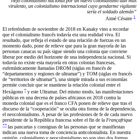
viejo colonialismo nacional por un nuevo colonialismo aún más
virulento, un colonialismo internacional cuyo gendarme vigilante
sería el soldado alemán
”
1
Aimé Césaire
El referéndum de noviembre de 2018 en Kanaky vino a recordar
que el colonialismo francés todavía era una realidad viva. El
resultado, que refleja el estado de una relación de fuerzas en un
momento dado, pone de relieve que para la gran mayoría de las
personas canacas su país sigue siendo una colonia que conviene
liberar por medio del horizonte de una independencia nacional. Si
todavía no existe esta mayoría en otras colonias francesas,
eufemísticamente llamadas DROM (siglas en francés de
“departamentos y regiones de ultramar”) y TOM (siglas en francés
de “territorios de ultramar”), una simple mirada a sus economías
permite concluir que se mantiene la relación colonial entre el
*
Hexágono
y este Ultramar. Del mismo modo, las manifestaciones
públicas en una decena de países africanos en 2018 contra la
moneda colonial que es el franco CFA ponen de relieve que tras el
discurso de la “cooperación” se oculta otra forma de la dependencia,
el neocolonialismo. A pesar de las profesiones de fe de cada nuevo
presidente de la República francesa sobre el fin de la
Françafrique
**
las pancartas y consignas de las personas que se manifiestan
indican una nueva toma de conciencia anticolonialista. En nuestra
opinión, colonialismo y neocolonialismo no son sino dos formas