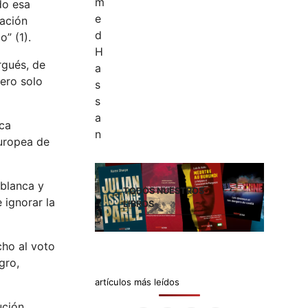
do esa
uación
” (1).
rgués, de
dero solo
ica
europea de
 blanca y
TODOS NUESTROS
 ignorar la
LIBROS
cho al voto
gro,
artículos más leídos
ución