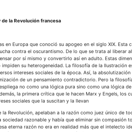
y de la Revolución francesa
cas en Europa que conoció su apogeo en el siglo XIX. Esta c
lucha contra el oscurantismo. De lo que se trata al liberar 
pensar por sí mismo y convertirlo así en adulto. Estas dime
o impiden su heterogeneidad. La filosofía de la Ilustración e
rsos intereses sociales de la época. Así, la absolutización
ización de un pensamiento contradictorio. Pero la filosofí
 despliega no como una lógica pura sino como una lógica de
demás, la primera crítica que le hacen Marx y Engels, los c
ses sociales que la suscitan y la llevan
 de la Revolución, apelaban a la razón como juez único de to
a sociedad razonable y había que eliminar sin compasión t
sa eterna razón no era en realidad más que el intelecto id