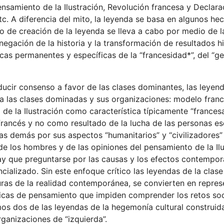
ensamiento de la Ilustración, Revolución francesa y Declara
c. A diferencia del mito, la leyenda se basa en algunos he
eso de creación de la leyenda se lleva a cabo por medio de l
 negación de la historia y la transformación de resultados h
icas permanentes y específicas de la “francesidad*”, del “g
ducir consenso a favor de las clases dominantes, las leyen
ra las clases dominadas y sus organizaciones: modelo fran
de la Ilustración como característica típicamente “francesa
francés y no como resultado de la lucha de las personas es
as demás por sus aspectos “humanitarios” y “civilizadores” 
, de los hombres y de las opiniones del pensamiento de la Il
hay que preguntarse por las causas y los efectos contempo
ncializado. Sin este enfoque crítico las leyendas de la cla
turas de la realidad contemporánea, se convierten en repre
gicas de pensamiento que impiden comprender los retos soci
mos dos de las leyendas de la hegemonía cultural construida
ganizaciones de “izquierda”.