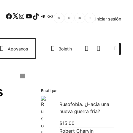
Facebook
Twitter
Instagram
YouTube
TikTok
Telegram
Enlace
Iniciar sesión
Facebook
Mastodon
Email
Compartir
Search
Apoyanos
Boletin
s
Boutique
Rusofobia. ¿Hacia una
nueva guerra fría?
$
15.00
Robert Charvin