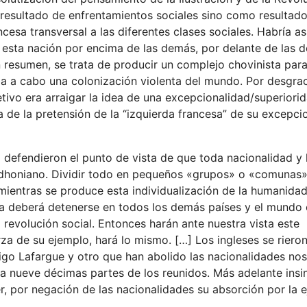
l resultado de enfrentamientos sociales sino como resultado
cesa transversal a las diferentes clases sociales. Habría as
 esta nación por encima de las demás, por delante de las d
n resumen, se trata de producir un complejo chovinista para
ba a cabo una colonización violenta del mundo. Por desgrac
etivo era arraigar la idea de una excepcionalidad/superiori
a de la pretensión de la “izquierda francesa” de su excepci
) defendieron el punto de vista de que toda nacionalidad y 
oudhoniano. Dividir todo en pequeños «grupos» o «comunas
mientras se produce esta individualización de la humanidad
ria deberá detenerse en todos los demás países y el mundo
revolución social. Entonces harán ante nuestra vista este
rza de su ejemplo, hará lo mismo. […] Los ingleses se rier
go Lafargue y otro que han abolido las nacionalidades no
ara nueve décimas partes de los reunidos. Más adelante ins
er, por negación de las nacionalidades su absorción por la 