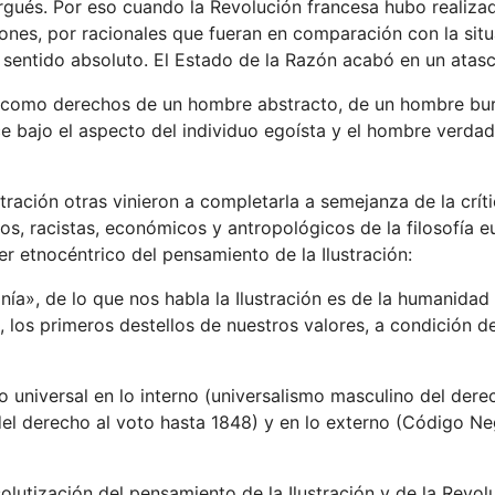
rgués. Por eso cuando la Revolución francesa hubo realiza
iones, por racionales que fueran en comparación con la sit
 sentido absoluto. El Estado de la Razón acabó en un atasco
n como derechos de un hombre abstracto, de un hombre bu
e bajo el aspecto del individuo egoísta y el hombre verda
stración otras vinieron a completarla a semejanza de la crít
os, racistas, económicos y antropológicos de la filosofía 
er etnocéntrico del pensamiento de la Ilustración:
a», de lo que nos habla la Ilustración es de la humanidad
, los primeros destellos de nuestros valores, a condición de
o universal en lo interno (universalismo masculino del dere
del derecho al voto hasta 1848) y en lo externo (Código Ne
olutización del pensamiento de la Ilustración y de la Revol