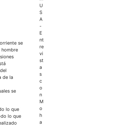
orriente se
al hombre
nsiones
stá
 del
a de la
uales se
do lo que
odo lo que
ealizado