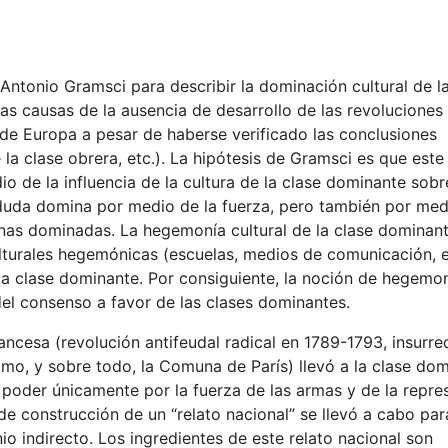
ntonio Gramsci para describir la dominación cultural de l
las causas de la ausencia de desarrollo de las revoluciones
 de Europa a pesar de haberse verificado las conclusiones
la clase obrera, etc.). La hipótesis de Gramsci es que este
o de la influencia de la cultura de la clase dominante sobr
 duda domina por medio de la fuerza, pero también por med
nas dominadas. La hegemonía cultural de la clase dominan
ulturales hegemónicas (escuelas, medios de comunicación, e
la clase dominante. Por consiguiente, la noción de hegemon
el consenso a favor de las clases dominantes.
francesa (revolución antifeudal radical en 1789-1793, insurr
timo, y sobre todo, la Comuna de París) llevó a la clase do
oder únicamente por la fuerza de las armas y de la repres
e construcción de un “relato nacional” se llevó a cabo par
io indirecto. Los ingredientes de este relato nacional son