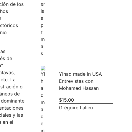
ción de los
chos
a
istóricos
enio
das
cés de
”,
clavas,
Yihad made in USA –
etc. La
Entrevistas con
ustración o
Mohamed Hassan
ráneos de
$
15.00
se dominante
Grégoire Lalieu
sentaciones
ales y las
 en el