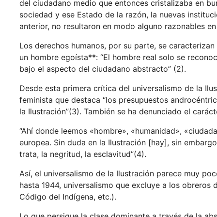
del ciudadano medio que entonces cristalizaba en bu
sociedad y ese Estado de la razón, la nuevas instituc
anterior, no resultaron en modo alguno razonables en
Los derechos humanos, por su parte, se caracteriza
un hombre egoísta**: “El hombre real solo se reconoc
bajo el aspecto del ciudadano abstracto” (2).
Desde esta primera crítica del universalismo de la Ilu
feminista que destaca “los presupuestos androcéntric
la Ilustración”(3). También se ha denunciado el caráct
“Ahí donde leemos «hombre», «humanidad», «ciudadaní
europea. Sin duda en la Ilustración [hay], sin embargo
trata, la negritud, la esclavitud”(4).
Así, el universalismo de la Ilustración parece muy poc
hasta 1944, universalismo que excluye a los obreros 
Código del Indígena, etc.).
Lo que persigue la clase dominante a través de la abs