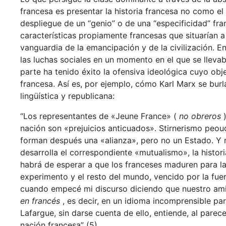
francesa es presentar la historia francesa no como e
despliegue de un “genio” o de una “especificidad” fran
características propiamente francesas que situarían a
vanguardia de la emancipación y de la civilización. E
las luchas sociales en un momento en el que se lleva
parte ha tenido éxito la ofensiva ideológica cuyo obj
francesa. Así es, por ejemplo, cómo Karl Marx se burl
lingüística y republicana:
“Los representantes de «Jeune France» (
no obreros
nación son «prejuicios anticuados». Stirnerismo pe
forman después una «alianza», pero no un Estado. Y 
desarrolla el correspondiente «mutualismo», la histo
habrá de esperar a que los franceses maduren para la 
experimento y el resto del mundo, vencido por la fue
cuando empecé mi discurso diciendo que nuestro ami
en francés
, es decir, en un idioma incomprensible p
Lafargue, sin darse cuenta de ello, entiende, al parec
nación francesa” (5).