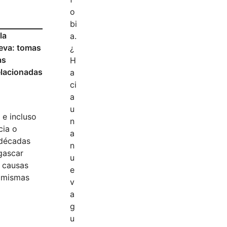
la
ueva: tomas
as
relacionadas
 e incluso
cia o
 décadas
gascar
s causas
s mismas