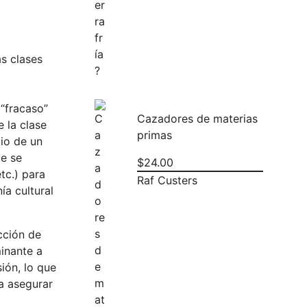
as clases
 “fracaso”
Cazadores de materias
e la clase
primas
io de un
te se
$
24.00
tc.) para
Raf Custers
ía cultural
ección de
minante a
ión, lo que
a asegurar