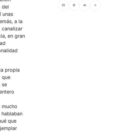
 del
í unas
Facebook
Mastodon
Email
Compartir
emás, a la
 canalizar
ia, en gran
dad
onalidad
la propia
» que
 se
 entero
on mucho
s hablaban
inué que
ejemplar