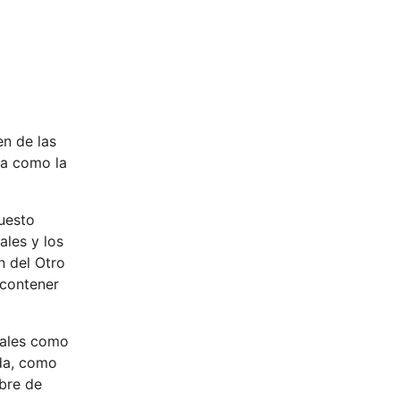
en de las
ca como la
puesto
ales y los
n del Otro
 contener
niales como
nda, como
mbre de