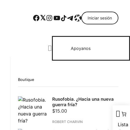
Facebook
Twitter
Instagram
YouTube
TikTok
Telegram
Enlace
Iniciar sesión
Search everything...
Apoyanos
Boutique
ebook
Rusofobia. ¿Hacia una nueva
todon
guerra fría?
il
$
15.00
partir
ROBERT CHARVIN
Lista