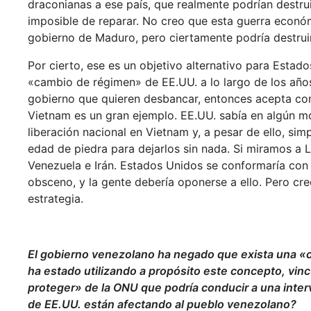
draconianas a ese país, que realmente podrían destru
imposible de reparar. No creo que esta guerra econó
gobierno de Maduro, pero ciertamente podría destrui
Por cierto, ese es un objetivo alternativo para Esta
«cambio de régimen» de EE.UU. a lo largo de los año
gobierno que quieren desbancar, entonces acepta com
Vietnam es un gran ejemplo. EE.UU. sabía en algún m
liberación nacional en Vietnam y, a pesar de ello, s
edad de piedra para dejarlos sin nada. Si miramos a Li
Venezuela e Irán. Estados Unidos se conformaría con d
obsceno, y la gente debería oponerse a ello. Pero cr
estrategia.
El gobierno venezolano ha negado que exista una «cri
ha estado utilizando a propósito este concepto, vin
proteger» de la ONU que podría conducir a una inter
de EE.UU. están afectando al pueblo venezolano?