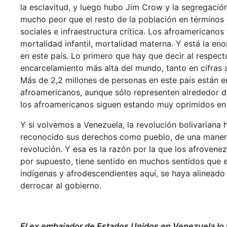
la esclavitud, y luego hubo Jim Crow y la segregación
mucho peor que el resto de la población en términos
sociales e infraestructura crítica. Los afroamerican
mortalidad infantil, mortalidad materna. Y está la e
en este país. Lo primero que hay que decir al respect
encarcelamiento más alta del mundo, tanto en cifras 
Más de 2,2 millones de personas en este país están e
afroamericanos, aunque sólo representen alrededor d
los afroamericanos siguen estando muy oprimidos en 
Y si volvemos a Venezuela, la revolución bolivariana h
reconocido sus derechos como pueblo, de una manera
revolución. Y esa es la razón por la que los afrovenez
por supuesto, tiene sentido en muchos sentidos que 
indígenas y afrodescendientes aquí, se haya alineado 
derrocar al gobierno.
El ex embajador de Estados Unidos en Venezuela lo 