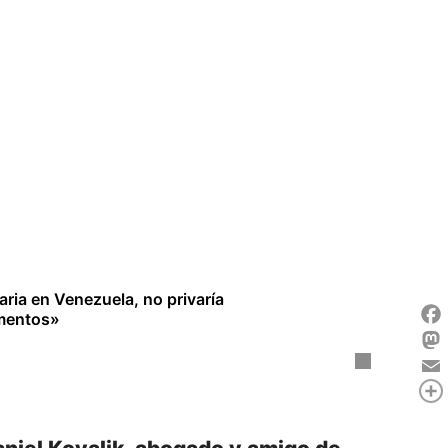
ria en Venezuela, no privaría
imentos»
Fac
Mas
Ema
Com