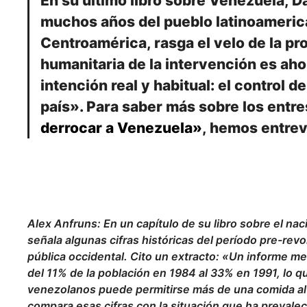
En su último libro sobre Venezuela, D
muchos años del pueblo latinoameri
Centroamérica, rasga el velo de la pr
humanitaria de la intervención es aho
intención real y habitual: el control d
país». Para saber más sobre los entre
derrocar a Venezuela»
, hemos entrevi
Alex Anfruns: En un capítulo de su libro sobre el nac
señala algunas cifras históricas del período pre-revo
pública occidental. Cito un extracto: «Un informe men
del 11% de la población en 1984 al 33% en 1991, lo q
venezolanos puede permitirse más de una comida al 
compara esas cifras con la situación que ha prevale