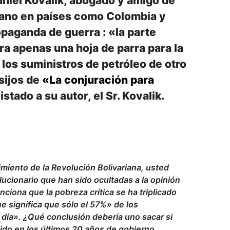
aniel Kovalik, abogado y amigo de
cano en países como Colombia y
opaganda de guerra : «la parte
ra apenas una hoja de parra para la
e los suministros de petróleo de otro
sijos de
«La conjuración para
stado a su autor, el Sr. Kovalik.
imiento de la Revolución Bolivariana, usted
lucionario que han sido ocultadas a la opinión
ciona que la pobreza crítica se ha triplicado
ue significa que sólo el 57%» de los
día». ¿Qué conclusión debería uno sacar si
cido en los últimos 20 años de gobierno