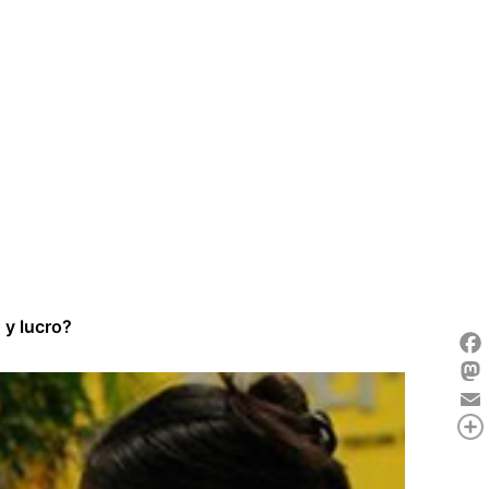
 y lucro?
Fac
Mas
Ema
Com