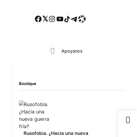
Facebook
Twitter
Instagram
YouTube
TikTok
Telegram
Enlace
Iniciar sesión
Search everything...
Apoyanos
Boutique
ebook
todon
il
partir
Rusofobia. ¿Hacia una nueva