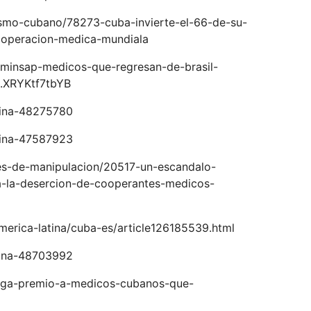
alismo-cubano/78273-cuba-invierte-el-66-de-su-
cooperacion-medica-mundiala
/minsap-medicos-que-regresan-de-brasil-
#.XRYKtf7tbYB
tina-48275780
tina-47587923
nes-de-manipulacion/20517-un-escandalo-
a-la-desercion-de-cooperantes-medicos-
merica-latina/cuba-es/article126185539.html
tina-48703992
rga-premio-a-medicos-cubanos-que-