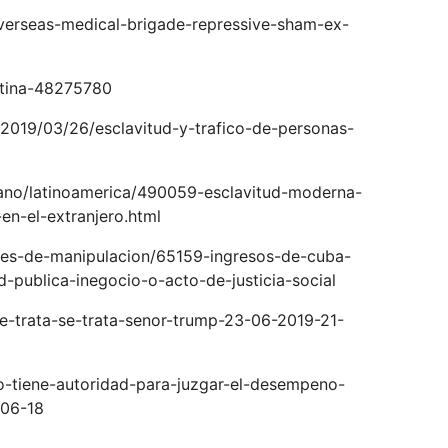
overseas-medical-brigade-repressive-sham-ex-
atina-48275780
/2019/03/26/esclavitud-y-trafico-de-personas-
ano/latinoamerica/490059-esclavitud-moderna-
en-el-extranjero.html
ones-de-manipulacion/65159-ingresos-de-cuba-
-publica-inegocio-o-acto-de-justicia-social
-trata-se-trata-senor-trump-23-06-2019-21-
o-tiene-autoridad-para-juzgar-el-desempeno-
-06-18