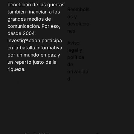
benefician de las guerras
Reembols
también financian a los
os y
grandes medios de
devolucio
comunicación. Por eso,
nes
desde 2004,
Investig’Action participa
Aviso
en la batalla informativa
legal y
por un mundo en paz y
política
un reparto justo de la
de
riqueza.
privacida
d
Facebook
Twitter
Instagram
YouTube
TikTok
Telegram
Enlace