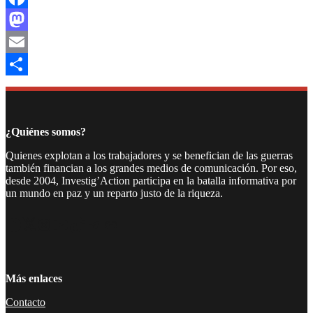
Facebook
Mastodon
Email
Compartir
¿Quiénes somos?
Quienes explotan a los trabajadores y se benefician de las guerras
también financian a los grandes medios de comunicación. Por eso,
desde 2004, Investig’Action participa en la batalla informativa por
un mundo en paz y un reparto justo de la riqueza.
Facebook
Twitter
Instagram
YouTube
TikTok
Telegram
Enlace
Más enlaces
Contacto