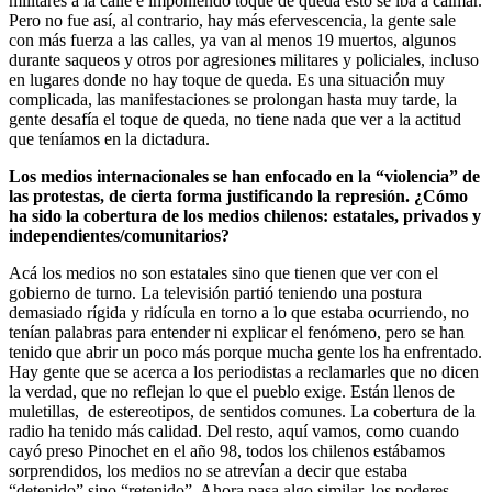
militares a la calle e imponiendo toque de queda esto se iba a calmar.
Pero no fue así, al contrario, hay más efervescencia, la gente sale
con más fuerza a las calles, ya van al menos 19 muertos, algunos
durante saqueos y otros por agresiones militares y policiales, incluso
en lugares donde no hay toque de queda. Es una situación muy
complicada, las manifestaciones se prolongan hasta muy tarde, la
gente desafía el toque de queda, no tiene nada que ver a la actitud
que teníamos en la dictadura.
Los medios internacionales se han enfocado en la “violencia” de
las protestas, de cierta forma justificando la represión. ¿Cómo
ha sido la cobertura de los medios chilenos: estatales, privados y
independientes/comunitarios?
Acá los medios no son estatales sino que tienen que ver con el
gobierno de turno. La televisión partió teniendo una postura
demasiado rígida y ridícula en torno a lo que estaba ocurriendo, no
tenían palabras para entender ni explicar el fenómeno, pero se han
tenido que abrir un poco más porque mucha gente los ha enfrentado.
Hay gente que se acerca a los periodistas a reclamarles que no dicen
la verdad, que no reflejan lo que el pueblo exige. Están llenos de
muletillas, de estereotipos, de sentidos comunes. La cobertura de la
radio ha tenido más calidad. Del resto, aquí vamos, como cuando
cayó preso Pinochet en el año 98, todos los chilenos estábamos
sorprendidos, los medios no se atrevían a decir que estaba
“detenido” sino “retenido”. Ahora pasa algo similar, los poderes,