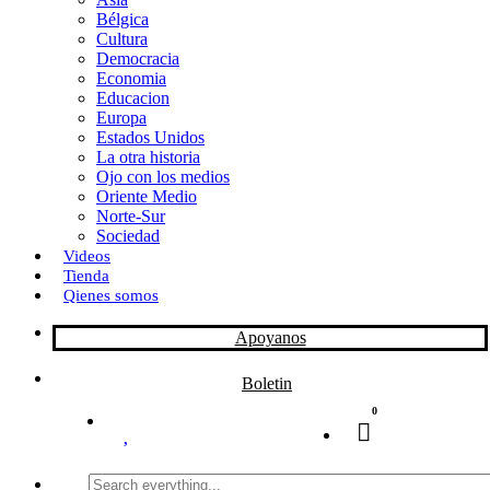
Bélgica
k
o
a
Cultura
Democracia
n
r
Economia
Educacion
t
Europa
Estados Unidos
i
La otra historia
r
Ojo con los medios
Oriente Medio
Norte-Sur
Sociedad
Videos
Tienda
Qienes somos
Apoyanos
Boletin
0
Search