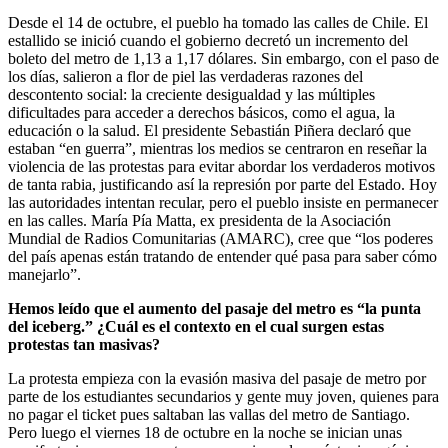
Desde el 14 de octubre, el pueblo ha tomado las calles de Chile. El
estallido se inició cuando el gobierno decretó un incremento del
boleto del metro de 1,13 a 1,17 dólares. Sin embargo, con el paso de
los días, salieron a flor de piel las verdaderas razones del
descontento social: la creciente desigualdad y las múltiples
dificultades para acceder a derechos básicos, como el agua, la
educación o la salud. El presidente Sebastián Piñera declaró que
estaban “en guerra”, mientras los medios se centraron en reseñar la
violencia de las protestas para evitar abordar los verdaderos motivos
de tanta rabia, justificando así la represión por parte del Estado. Hoy
las autoridades intentan recular, pero el pueblo insiste en permanecer
en las calles. María Pía Matta, ex presidenta de la Asociación
Mundial de Radios Comunitarias (AMARC), cree que “los poderes
del país apenas están tratando de entender qué pasa para saber cómo
manejarlo”.
Hemos leído que el aumento del pasaje del metro es “la punta
del iceberg.” ¿Cuál es el contexto en el cual surgen estas
protestas tan masivas?
La protesta empieza con la evasión masiva del pasaje de metro por
parte de los estudiantes secundarios y gente muy joven, quienes para
no pagar el ticket pues saltaban las vallas del metro de Santiago.
Pero luego el viernes 18 de octubre en la noche se inician unas