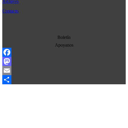
Archives
Cultura
Contacto
Democracia
Economia
Estados Unidos
Boletín
Europa
Apoyanos
Oriente Medio
Facebook
Norte-Sur
Mastodon
Sociedad
Email
Ojo con los medios
Compartir
La otra historia