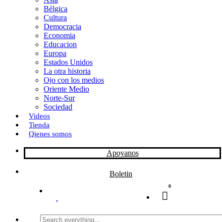
Bélgica
k
o
a
Cultura
Democracia
n
r
Economia
Educacion
t
Europa
Estados Unidos
i
La otra historia
r
Ojo con los medios
Oriente Medio
Norte-Sur
Sociedad
Videos
Tienda
Qienes somos
Apoyanos
Boletin
0
Search