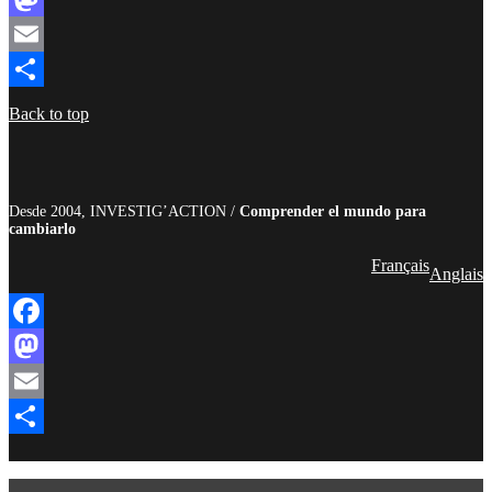
Mastodon
Email
Compartir
Back to top
Desde 2004, INVESTIG’ACTION /
Comprender el mundo para
cambiarlo
Français
Anglais
Facebook
Mastodon
Email
Compartir