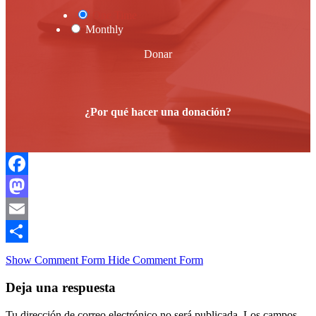
One Time
Monthly
Donar
¿Por qué hacer una donación?
Facebook
Mastodon
Email
Compartir
Show Comment Form
Hide Comment Form
Deja una respuesta
Tu dirección de correo electrónico no será publicada.
Los campos