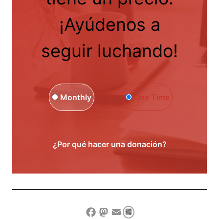
¡Ayúdenos a
seguir luchando!
Monthly
One Time
¿Por qué hacer una donación?
Compartir
Facebook
Mastodon
Email