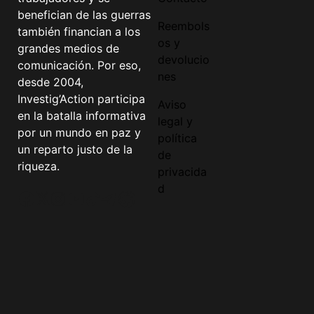
benefician de las guerras
Reembols
también financian a los
os y
grandes medios de
devolucio
comunicación. Por eso,
nes
desde 2004,
Investig’Action participa
Aviso
en la batalla informativa
legal y
por un mundo en paz y
política
un reparto justo de la
de
riqueza.
privacida
d
Facebook
Twitter
Instagram
YouTube
TikTok
Telegram
Enlace