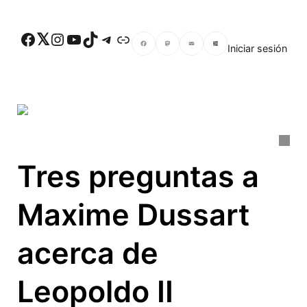
Skip to main content
Facebook
Twitter
Instagram
YouTube
TikTok
Telegram
Enlace
Iniciar sesión
Facebook
Mastodon
Email
Compartir
Tres preguntas a
Maxime Dussart
acerca de
Leopoldo II