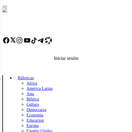
Skip
to
main
content
Facebook
Twitter
Instagram
YouTube
TikTok
Telegram
Enlace
Iniciar sesión
Rúbricas
Africa
América Latina
Asia
Bélgica
Cultura
Democracia
Economia
Educacion
Europa
Estados Unidos