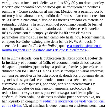
vertiginoso en incidencia delictiva en los 60 y 80 y un deseo por ley
y orden que encontró ecos políticos que se tradujeron en políticas
punitivas. (Como acotación al margen, México, está pasando por lo
mismo y hasta ahora ha respondido de forma similar: con la creación
de la Guardia Nacional, el uso de las fuerzas armadas en materia de
seguridad pública, y la renovación del populismo penal). Si bien el
modelo punitivista y discriminatorio estadounidense se ha vuelto
más evidente con el tiempo, ya desde los 80 eran claros sus
parámetros, mismos que no han cambiado hasta hoy. Recientemente,
el rapero Ice Cube, exintegrante de la banda N. W. A., declaró
acerca de la canción
Fuck tha Police,
que “
esa canción sigue en el
mismo lugar en el que estaba antes de que la hiciéramos
«.
En la última década, con la publicación de libros como
El color de
la justicia
y el documental
13th
, el reconocimiento de los excesos
del aparato punitivo (que incluye a policías, fiscales y jueces) se ha
difundido en los Estados Unidos. Esto se tradujo en varias reformas
con una perspectiva de justicia procesal, donde los problemas de las
agencias de seguridad se entienden como temas técnicos, no
sistémicos. Las respuestas, por ende, han sido incrementales y
discretas: modelos de intervención temprana, protocolos de
reducción de riesgo, cursos para evitar sesgos raciales implícitos,
etcétera. Si bien cada una de estas medidas puede ser positiva, no
han logrado en conjunto
ni reducir la incidencia de violencia policial
contra civiles
(2), ni eliminar la dependencia en el sistema penal para