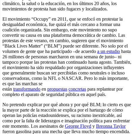
climático, la salud o la educación, en los últimos 20 años, los
movimientos de protesta han sido fugaces y localizados.
El movimiento “Occupy” en 2011, que se enfocó en protestar la
desigualdad económica, fue quizá el más cercano a formar una
coalición organizada. Sin embargo, este movimiento no supo
convertir su causa en una plataforma democrática de cambio. Las
protestas de este verano, en cambio, sugieren que el movimiento
“Black Lives Matter” (“BLM”) puede ser diferente. No solo por el
volumen de gente que ha participado –de acuerdo
a un estudio
hasta
26 millones de personas marcharon en una semana de junio– ni
tampoco porque las protestas han continuado hasta agosto. También,
el movimiento ha sido respaldado por organizaciones influyentes
que generalmente buscan ser percibidas como neutrales o incluso
conservadoras, como la NFL o NASCAR. Pero lo más importante,
es que las marchas se
están
transformando
en
propuestas
concretas
para replantear por
completo el aparato de seguridad pública en aquel país.
No pretendo explicar por qué ahora y por qué BLM; lo cierto es que
la mayor parte de la reacción se explica por el hartazgo de cómo
operan las policías estadounidenses, su racismo inextricable, así
como por la falta de liderazgos e imaginación política para enfrentar
este momento. Los asesinatos de
George Floyd
y
Breonna Taylor
fueron gasolina para una mecha que lleva mucho tiempo encendida.