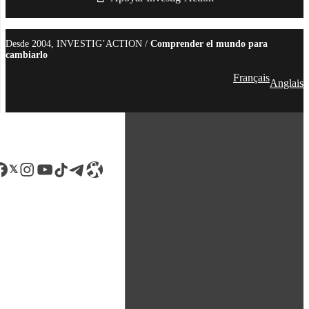
boletín
Desde 2004, INVESTIG’ACTION /
Comprender el mundo para
cambiarlo
Français
Anglais
acebook
LinkedIn
Instagram
YouTube
TikTok
Telegram
Enlace