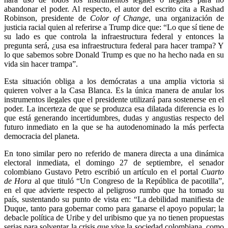
abandonar el poder. Al respecto, el autor del escrito cita a Rashad
Robinson, presidente de
Color of Change
, una organización de
justicia racial quien al referirse a Trump dice que: “Lo que sí tiene de
su lado es que controla la infraestructura federal y entonces la
pregunta será, ¿usa esa infraestructura federal para hacer trampa? Y
lo que sabemos sobre Donald Trump es que no ha hecho nada en su
vida sin hacer trampa”.
Esta situación obliga a los demócratas a una amplia victoria si
quieren volver a la Casa Blanca. Es la única manera de anular los
instrumentos ilegales que el presidente utilizará para sostenerse en el
poder. La incerteza de que se produzca esa dilatada diferencia es lo
que está generando incertidumbres, dudas y angustias respecto del
futuro inmediato en la que se ha autodenominado la más perfecta
democracia del planeta.
En tono similar pero no referido de manera directa a una dinámica
electoral inmediata, el domingo 27 de septiembre, el senador
colombiano Gustavo Petro escribió un artículo en el portal
Cuarto
de Hora
al que tituló “Un Congreso de la República de pacotilla”,
en el que advierte respecto al peligroso rumbo que ha tomado su
país, sustentando su punto de vista en: “La debilidad manifiesta de
Duque, tanto para gobernar como para ganarse el apoyo popular; la
debacle política de Uribe y del uribismo que ya no tienen propuestas
serias para solventar la crisis que vive la sociedad colombiana, como