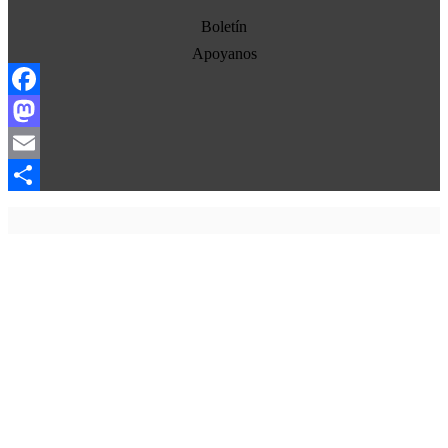
Estados Unidos
Boletín
Europa
Apoyanos
Oriente Medio
Facebook
Norte-Sur
Mastodon
Sociedad
Email
Ojo con los medios
Compartir
La otra historia