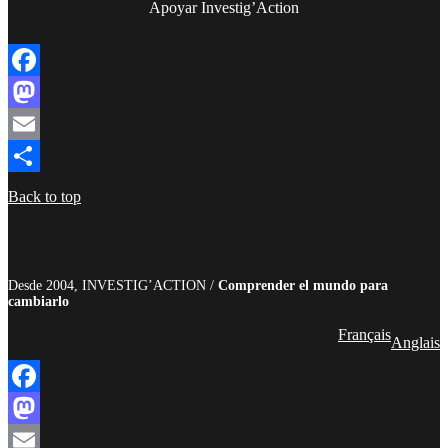
Apoyar Investig’Action
boletín
Facebook
Mastodon
Email
Compartir
Back to top
Desde 2004, INVESTIG’ACTION /
Comprender el mundo para
cambiarlo
Français
Anglais
Facebook
Mastodon