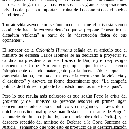
no sea entregar más y más recursos a las grandes corporaciones
privadas del país sin importar la ruina de la economía o del pueblo
hambriento”.
Tan atrevida aseveración se fundamenta en que el país está siendo
conducido hacia la extrema derecha que se propone “construir una
dictadura violenta” a partir de la “destrucción física de sus
oponentes”.
El senador de la
Colombia Humana
señala en su artículo que el
ministro de defensa Carlos Holmes se ha dedicado a proyectar su
candidatura presidencial ante el fracaso de Duque y el desprestigio
creciente de Uribe. Sin embargo, opina que lo está haciendo
“simplemente dejando matar gente por la fuerza pública, que, sin
estrategia alguna, termina en manos de la corrupción, la violencia y
el asesinato” y asevera en forma determinante que: “La campaña
política de Holmes Trujillo le ha costado muchos muertos al país”.
Pero lo que resulta más peligroso es que según Petro la crisis del
gobierno y del uribismo se pretende resolver en primer lugar,
concentrando todo el poder público y en segundo, a través de un
quiebre constitucional que se manifiesta en “la masacre de Bogotá,
la muerte de Juliana [Giraldo, por un miembro del ejército], y el
desacato repetido del ministro de Defensa a la Corte Suprema de
Justicia”, señalando que todo esto es producto de la desmoralización