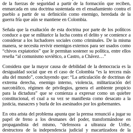
de la fuerzas de seguridad a partir de la formación que reciben,
enmarcada en una doctrina sustentada en el ensañamiento contra el
pueblo a partir de su definición como enemigo, heredada de la
guerra fría que aún se mantiene en Colombia.
Señala que la exaltación de esta doctrina por parte de los políticos
conduce a que se militarice la lucha contra el delito y se comience a
considerar a los luchadores sociales como criminales. De la misma
manera, se necesita revivir enemigos externos para ser usados como
“chivos expiatorios” que le permitan sostener su política, entre ellos
reseña “al comunismo soviético, a Castro, a Chávez…”
Considera que la mayor causa de debilidad de la democracia es la
desigualdad social que en el caso de Colombia “es la tercera más
alta del mundo”, concluyendo que: “La articulación de doctrinas de
extrema derecha, enemigo interno, violencia, militarización del
narcotráfico, régimen de privilegios, genera el ambiente propicio
para la dictadura” que se comienza a expresar como un quiebre
constitucional, el cual a su vez se manifiesta como desacato a la
justicia, masacres y burla de los asesinados por los gobernantes.
En otra arista del problema apunta que la prensa renunció a jugar su
papel de freno a los desmanes del poder, transformándose en
propagandista del mismo, “defensora a ultranza de Uribe,
destructora de la independencia judicial y macartizadora de la