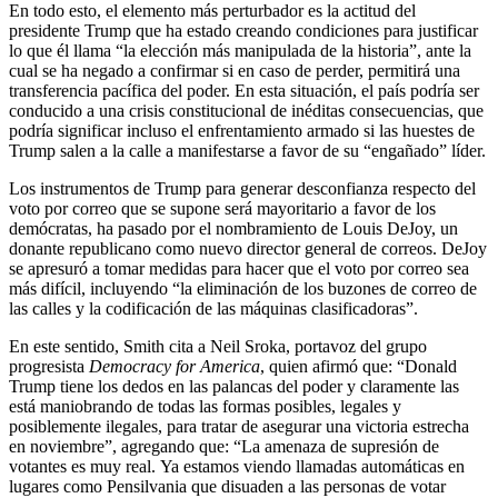
En todo esto, el elemento más perturbador es la actitud del
presidente Trump que ha estado creando condiciones para justificar
lo que él llama “la elección más manipulada de la historia”, ante la
cual se ha negado a confirmar si en caso de perder, permitirá una
transferencia pacífica del poder. En esta situación, el país podría ser
conducido a una crisis constitucional de inéditas consecuencias, que
podría significar incluso el enfrentamiento armado si las huestes de
Trump salen a la calle a manifestarse a favor de su “engañado” líder.
Los instrumentos de Trump para generar desconfianza respecto del
voto por correo que se supone será mayoritario a favor de los
demócratas, ha pasado por el nombramiento de Louis DeJoy, un
donante republicano como nuevo director general de correos. DeJoy
se apresuró a tomar medidas para hacer que el voto por correo sea
más difícil, incluyendo “la eliminación de los buzones de correo de
las calles y la codificación de las máquinas clasificadoras”.
En este sentido, Smith cita a Neil Sroka, portavoz del grupo
progresista
Democracy for America
, quien afirmó que: “Donald
Trump tiene los dedos en las palancas del poder y claramente las
está maniobrando de todas las formas posibles, legales y
posiblemente ilegales, para tratar de asegurar una victoria estrecha
en noviembre”, agregando que: “La amenaza de supresión de
votantes es muy real. Ya estamos viendo llamadas automáticas en
lugares como Pensilvania que disuaden a las personas de votar