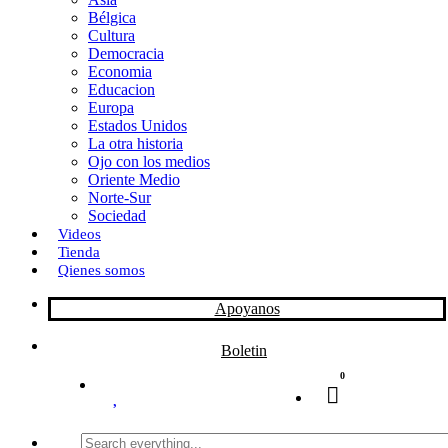
Bélgica
k
o
a
Cultura
Democracia
n
r
Economia
Educacion
t
Europa
Estados Unidos
i
La otra historia
r
Ojo con los medios
Oriente Medio
Norte-Sur
Sociedad
Videos
Tienda
Qienes somos
Apoyanos
Boletin
0
Search