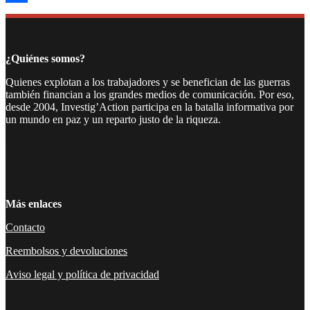
Compartir
¿Quiénes somos?
Quienes explotan a los trabajadores y se benefician de las guerras
también financian a los grandes medios de comunicación. Por eso,
desde 2004, Investig’Action participa en la batalla informativa por
un mundo en paz y un reparto justo de la riqueza.
Facebook
Twitter
Instagram
YouTube
TikTok
Telegram
Enlace
Más enlaces
Contacto
Reembolsos y devoluciones
Aviso legal y política de privacidad