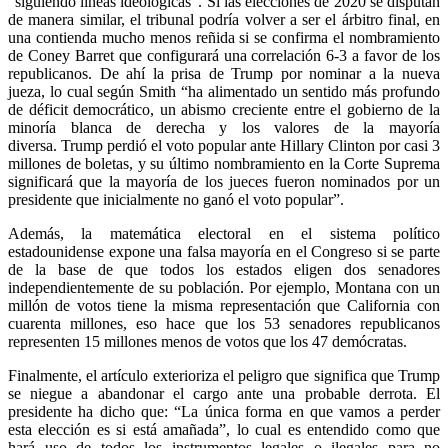
“siguiendo líneas ideológicas”. Si las elecciones de 2020 se disputan
de manera similar, el tribunal podría volver a ser el árbitro final, en
una contienda mucho menos reñida si se confirma el nombramiento
de Coney Barret que configurará una correlación 6-3 a favor de los
republicanos. De ahí la prisa de Trump por nominar a la nueva
jueza, lo cual según Smith “ha alimentado un sentido más profundo
de déficit democrático, un abismo creciente entre el gobierno de la
minoría blanca de derecha y los valores de la mayoría
diversa. Trump perdió el voto popular ante Hillary Clinton por casi 3
millones de boletas, y su último nombramiento en la Corte Suprema
significará que la mayoría de los jueces fueron nominados por un
presidente que inicialmente no ganó el voto popular”.
Además, la matemática electoral en el sistema político
estadounidense expone una falsa mayoría en el Congreso si se parte
de la base de que todos los estados eligen dos senadores
independientemente de su población. Por ejemplo, Montana con un
millón de votos tiene la misma representación que California con
cuarenta millones, eso hace que los 53 senadores republicanos
representen 15 millones menos de votos que los 47 demócratas.
Finalmente, el artículo exterioriza el peligro que significa que Trump
se niegue a abandonar el cargo ante una probable derrota. El
presidente ha dicho que: “La única forma en que vamos a perder
esta elección es si está amañada”, lo cual es entendido como que
hará uso de todos los instrumentos legales o ilegales para no