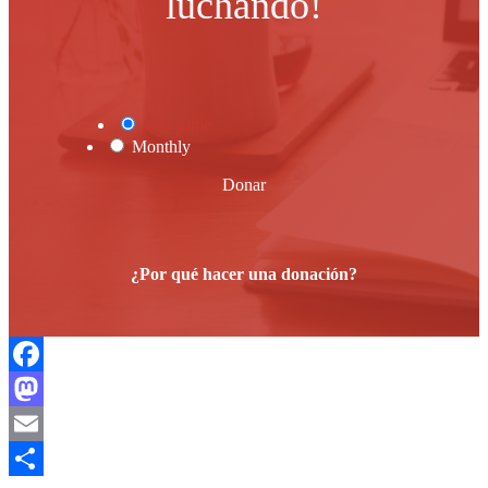
luchando!
One Time
Monthly
Donar
¿Por qué hacer una donación?
Facebook
Mastodon
Email