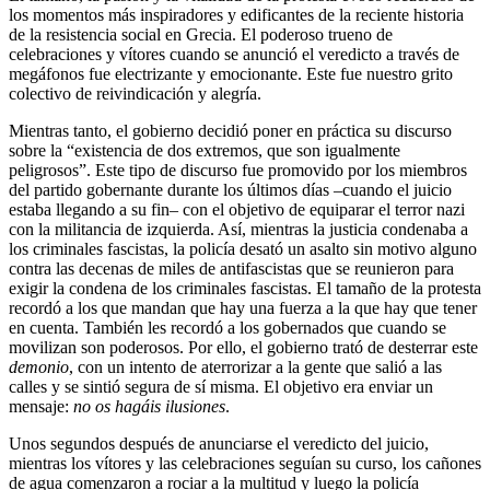
los momentos más inspiradores y edificantes de la reciente historia
de la resistencia social en Grecia. El poderoso trueno de
celebraciones y vítores cuando se anunció el veredicto a través de
megáfonos fue electrizante y emocionante. Este fue nuestro grito
colectivo de reivindicación y alegría.
Mientras tanto, el gobierno decidió poner en práctica su discurso
sobre la “existencia de dos extremos, que son igualmente
peligrosos”. Este tipo de discurso fue promovido por los miembros
del partido gobernante durante los últimos días –cuando el juicio
estaba llegando a su fin– con el objetivo de equiparar el terror nazi
con la militancia de izquierda. Así, mientras la justicia condenaba a
los criminales fascistas, la policía desató un asalto sin motivo alguno
contra las decenas de miles de antifascistas que se reunieron para
exigir la condena de los criminales fascistas. El tamaño de la protesta
recordó a los que mandan que hay una fuerza a la que hay que tener
en cuenta. También les recordó a los gobernados que cuando se
movilizan son poderosos. Por ello, el gobierno trató de desterrar este
demonio
, con un intento de aterrorizar a la gente que salió a las
calles y se sintió segura de sí misma. El objetivo era enviar un
mensaje:
no os hagáis ilusiones
.
Unos segundos después de anunciarse el veredicto del juicio,
mientras los vítores y las celebraciones seguían su curso, los cañones
de agua comenzaron a rociar a la multitud y luego la policía