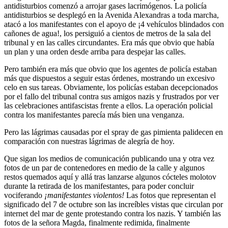
antidisturbios comenzó a arrojar gases lacrimógenos. La policía
antidisturbios se desplegó en la Avenida Alexandras a toda marcha,
atacó a los manifestantes con el apoyo de ¡4 vehículos blindados con
cañones de agua!, los persiguió a cientos de metros de la sala del
tribunal y en las calles circundantes. Era más que obvio que había
un plan y una orden desde arriba para despejar las calles.
Pero también era más que obvio que los agentes de policía estaban
más que dispuestos a seguir estas órdenes, mostrando un excesivo
celo en sus tareas. Obviamente, los policías estaban decepcionados
por el fallo del tribunal contra sus amigos nazis y frustrados por ver
las celebraciones antifascistas frente a ellos. La operación policial
contra los manifestantes parecía más bien una venganza.
Pero las lágrimas causadas por el spray de gas pimienta palidecen en
comparación con nuestras lágrimas de alegría de hoy.
Que sigan los medios de comunicación publicando una y otra vez
fotos de un par de contenedores en medio de la calle y algunos
restos quemados aquí y allá tras lanzarse algunos cócteles molotov
durante la retirada de los manifestantes, para poder concluir
vociferando
¡manifestantes violentos!
Las fotos que representan el
significado del 7 de octubre son las increíbles vistas que circulan por
internet del mar de gente protestando contra los nazis. Y también las
fotos de la señora Magda, finalmente redimida, finalmente