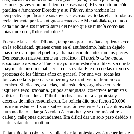
lesiones graves y no por intento de asesinato). El veredicto no sólo
paraliza a Amanecer Dorado y a su
Führer
, sino también las
perspectivas políticas de sus diversas escisiones, todas ellas fundadas
recientemente por los antiguos secuaces de Michaloliakos, cuando
cada uno de ellos intentó saltar del barco que se hundía como las
ratas que son. ¡Todos culpables!
Fuera de la sala del Tribunal, temprano por la mañana, quienes creen
en la solidaridad, quienes creen en el antifascismo, habían dejado
más que claro que el pueblo ya había decidido antes que los jueces.
Demostraron masivamente su veredicto:
¡El pueblo exige que se
encarcele a los nazis!
Fue la mayor manifestación antifascista que la
mayoría de nosotros había visto en su vida. Fue una de las mayores
protestas de los últimos años en general. Por una vez, todas las
fuerzas de la izquierda se unieron y se mantuvieron hombro con
hombro. Sindicatos, escuelas, universidades, organizaciones de la
izquierda revolucionaria, grupos anarquistas, colectivos feministas,
artistas, aficionados al fútbol… todos llamaron a la protesta y
decenas de miles respondieron. La policía dijo que fueron 20.000
los manifestantes. Es una subestimación evidente. Un río antifascista
humano llenó la larga Avenida Alexandras y se derramó sobre las
calles y callejones circundantes. Era difícil dar un solo paso debido a
la densidad de la multitud.
El tamaño, la pasión y la vitalidad de la protesta evocó recuerdos de