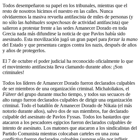
Todos desempeñaron su papel en los tribunales, mientras que el
resto de nosotros hicimos el nuestro en las calles. Nunca
olvidaremos la masiva revuelta antifascista de miles de personas (y
no sólo las
habituales
sospechosas
de actividad antifascista) que
salieron a protestar frente a las sedes Amanecer Dorado en toda
Grecia nada más difundirse la noticia de que Pavlos había sido
asesinado. Esta movilización jugó un gran papel para
forzar la mano
del Estado y que presentara cargos contra los nazis, después de años
y años de protegerlos.
El 7 de octubre el poder judicial ha reconocido oficialmente lo que
el movimiento antifascista lleva clamando durante años: ¡Son
criminales!
Todos los líderes de Amanecer Dorado fueron declarados culpables
de ser miembros de una organización criminal. Michaloliakos, el
Führer
del grupo durante mucho tiempo, y todos sus secuaces de
alto rango fueron declarados culpables de dirigir una organización
criminal. Todo el batallón de Amanecer Dorado de Nikaia (el más
notorio durante años), salvo dos de sus miembros, fue declarado
culpable del asesinato de Pavlos Fyssas. Todos los bastardos que
atacaron a los pescadores egipcios fueron declarados culpables de
intento de asesinato. Los matones que atacaron a los sindicalistas del
Partido Comunista mientras colocaban carteles en una zona
conflictiva
fueron declarados culpables (aunque sólo por infligir