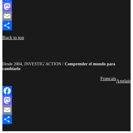
Facebook
Mastodon
Email
Compartir
Back to top
Desde 2004, INVESTIG’ACTION /
Comprender el mundo para
cambiarlo
Français
Anglais
Facebook
Mastodon
Email
Compartir