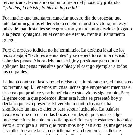
reivindicada, levantando su puño fuera del juzgado y gritando
“¡Pavlos, lo hiciste, lo hiciste hijo mío!”
Por mucho que intentaron cancelar nuestro día de protesta, que
intentaron negarnos el derecho a celebrar nuestra victoria, miles y
miles de manifestantes se reagruparon y marcharon desde el juzgado
a la plaza Syntagma, en el centro de Atenas, frente al Parlamento
griego.
Pero el proceso judicial no ha terminado. La defensa legal de los
nazis alegará “factores atenuantes” y se deberá tomar una decisión
sobre las penas. Ahora debemos exigir y presionar para que se
apliquen las penas más altas posibles y el castigo ejemplar a todos
los culpables.
La lucha contra el fascismo, el racismo, la intolerancia y el fanatismo
no termina aquí. Tenemos muchas luchas que emprender mientras el
sistema que produce y se beneficia de estos vicios siga en pie. Pero
la gente con la que podemos librar esta lucha se presentó hoy y
declaró que está presente. El veredicto contra los nazis ha
significado un nuevo aliento para seguir luchando. La palabra
¡Victoria!
que circula en las bocas de miles de personas es algo
precioso e inestimable en los tiempos difíciles que estamos viviendo.
Pero el otro gran aliento que recibimos hoy han sido las imágenes de
las calles fuera de la sala del tribunal y también en las calles de