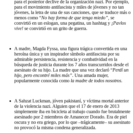
para el posterior declive de la organización nazi. Por ejemplo,
para el movimiento antifascista y miles de jóvenes y no tan
jóvenes, la letra de una de sus canciones, que se traduce más o
menos como “
No hay forma de que tenga miedo”,
se
convirtió en un eslogan, una pegatina, un hashtag y
¡Pavlos
vive!
se convirtió en un grito de guerra.
A madre, Magda Fyssa, una figura trágica convertida en una
heroína única y un inspirador símbolo antifascista por su
admirable persistencia, resistencia y combatividad en la
búsqueda de justicia durante los 7 años transcurridos desde el
asesinato de su hijo. La madre que una vez declaró “
Perdí un
hijo, pero encontré miles más”
. Una amada mujer,
popularmente conocida como
la madre de todos nosotros
.
A Sahzat Luckman, jóven pakistaní, y víctima mortal anterior
de la violencia nazi. Alguien que el 17 de enero de 2013
simplemente iba en bicicleta al trabajo cuando fue brutalmente
asesinado por 2 miembros de Amanecer Dorado. Era de piel
oscura y no era griego, por lo que –trágicamente– su asesinato
no provocó la misma condena generalizada.