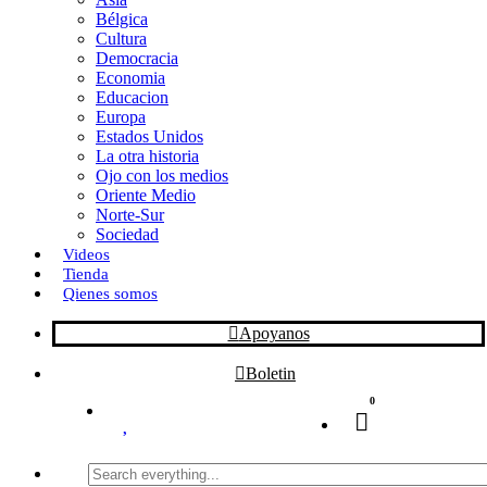
Bélgica
k
o
a
Cultura
Democracia
n
r
Economia
Educacion
t
Europa
Estados Unidos
i
La otra historia
r
Ojo con los medios
Oriente Medio
Norte-Sur
Sociedad
Videos
Tienda
Qienes somos
Apoyanos
Boletin
0
Search