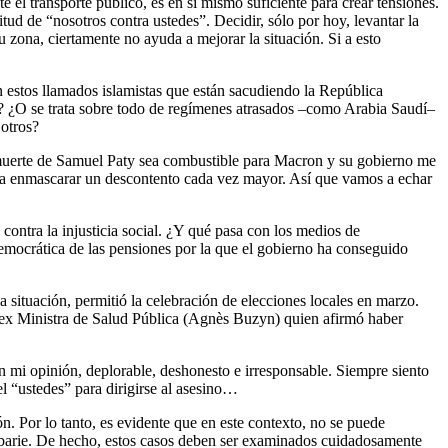
 el transporte público, es en sí mismo suficiente para crear tensiones.
ud de “nosotros contra ustedes”. Decidir, sólo por hoy, levantar la
u zona, ciertamente no ayuda a mejorar la situación. Si a esto
 estos llamados islamistas que están sacudiendo la República
l? ¿O se trata sobre todo de regímenes atrasados –como Arabia Saudí–
 otros?
a muerte de Samuel Paty sea combustible para Macron y su gobierno me
ara enmascarar un descontento cada vez mayor. Así que vamos a echar
ontra la injusticia social. ¿Y qué pasa con los medios de
emocrática de las pensiones por la que el gobierno ha conseguido
 situación, permitió la celebración de elecciones locales en marzo.
 ex Ministra de Salud Pública (Agnès Buzyn) quien afirmó haber
 en mi opinión, deplorable, deshonesto e irresponsable. Siempre siento
l “ustedes” para dirigirse al asesino…
n. Por lo tanto, es evidente que en este contexto, no se puede
arbarie. De hecho, estos casos deben ser examinados cuidadosamente