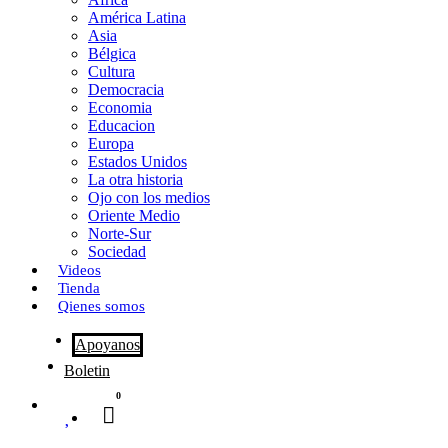
o
o
i
m
América Latina
o
d
l
p
Asia
Bélgica
k
o
a
Cultura
Democracia
n
r
Economia
Educacion
t
Europa
Estados Unidos
i
La otra historia
r
Ojo con los medios
Oriente Medio
Norte-Sur
Sociedad
Videos
Tienda
Qienes somos
Apoyanos
Boletin
0