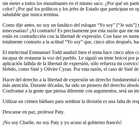
sin meter a todos los musulmanes en el mismo saco. ¿Por qué un parti
color? ¿Por qué los políticos y los jefes de Estado que participan en 
saludable que nunca termina.
Como dije antes, no soy un fanático del eslogan “Yo soy” [“Je suis”]
innecesarias? ¡Al contrario! Es precisamente por esta razón que me n
están en contradicción con la libertad de expresión. Con base en nume
totalmente contrario a la actitud “Yo soy” que, cinco años después, h
El intelectual Emmanuel Todd analizó bien el tema hace cinco años cu
incapaz de restaurar la voz del pueblo. Le siguió un triste boicot po
aplicación fallida de la libertad de expresión, sólo refuerza mi convic
Hebdo, como Siné y Olivier Cyran. Por esta razón, el caso de Siné deb
Hacer del derecho a la libertad de expresión un derecho fundamental en
más atención. Durante décadas, ha sido un pionero del derecho absolu
Confrontar a la gente que piensa diferente con argumentos, será un im
Utilizar un crimen bárbaro para sembrar la división es una falta de res
Descanse en paz, profesor Paty.
¡No soy Charlie, no soy Paty y yo acuso al gobierno francés!