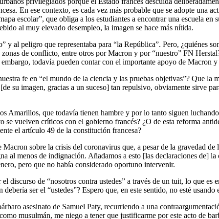
 urbanos privilegiados porque el Estado francés descuida deliberadamente
cesa. En ese contexto, es cada vez más probable que se adopte una actit
“mapa escolar”, que obliga a los estudiantes a encontrar una escuela en s
s debido al muy elevado desempleo, la imagen se hace más nítida.
” y al peligro que representaba para “la República”. Pero, ¿quiénes son
 zonas de conflicto, entre otros por Macron y por “nuestro” FN Hersta
in embargo, todavía pueden contar con el importante apoyo de Macron y
nuestra fe en “el mundo de la ciencia y las pruebas objetivas”? Que l
[de su imagen, gracias a un suceso] tan repulsivo, obviamente sirve p
 Amarillos, que todavía tienen hambre y por lo tanto siguen luchando c
 se vuelven críticos con el gobierno francés? ¿O de esta reforma antid
nte el artículo 49 de la constitución francesa?
acron sobre la crisis del coronavirus que, a pesar de la gravedad de la
na al menos de indignación. Añadamos a esto [las declaraciones de] la
enero, pero que no había considerado oportuno intervenir.
 el discurso de “nosotros contra ustedes” a través de un tuit, lo que es
 debería ser el “ustedes”? Espero que, en este sentido, no esté usando e
 bárbaro asesinato de Samuel Paty, recurriendo a una contraargumentació
, como musulmán, me niego a tener que justificarme por este acto de b