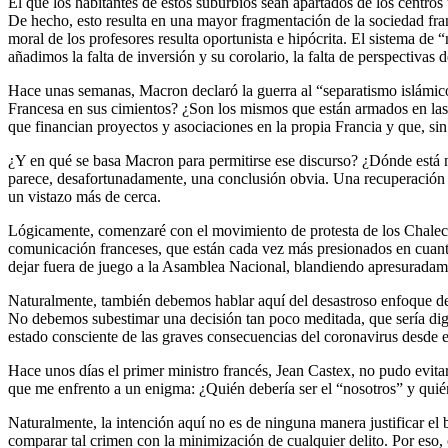
El que los habitantes de estos suburbios sean apartados de los centros
De hecho, esto resulta en una mayor fragmentación de la sociedad fran
moral de los profesores resulta oportunista e hipócrita. El sistema de 
añadimos la falta de inversión y su corolario, la falta de perspectiva
Hace unas semanas, Macron declaró la guerra al “separatismo islámico
Francesa en sus cimientos? ¿Son los mismos que están armados en las
que financian proyectos y asociaciones en la propia Francia y que, s
¿Y en qué se basa Macron para permitirse ese discurso? ¿Dónde está 
parece, desafortunadamente, una conclusión obvia. Una recuperación 
un vistazo más de cerca.
Lógicamente, comenzaré con el movimiento de protesta de los Chalecos
comunicación franceses, que están cada vez más presionados en cuanto
dejar fuera de juego a la Asamblea Nacional, blandiendo apresuradame
Naturalmente, también debemos hablar aquí del desastroso enfoque de M
No debemos subestimar una decisión tan poco meditada, que sería dig
estado consciente de las graves consecuencias del coronavirus desde 
Hace unos días el primer ministro francés, Jean Castex, no pudo evitar
que me enfrento a un enigma: ¿Quién debería ser el “nosotros” y quién
Naturalmente, la intención aquí no es de ninguna manera justificar el
comparar tal crimen con la minimización de cualquier delito. Por eso