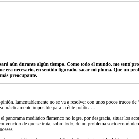
pesará aún durante algún tiempo. Como todo el mundo, me sentí pr
e era necesario, en sentido figurado, sacar mi pluma. Que un prof
n más preocupante.
inión, lamentablemente no se va a resolver con unos pocos trucos de “
ea prácticamente imposible para la élite política…
 el panorama mediático flamenco no logre, por desgracia, situar los ac
 convencido de que se trata, sobre todo, de un problema socioeconómico.
nceses.