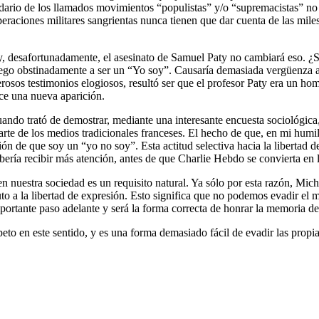
dario de los llamados movimientos “populistas” y/o “supremacistas” no
operaciones militares sangrientas nunca tienen que dar cuenta de las mil
 y, desafortunadamente, el asesinato de Samuel Paty no cambiará eso. ¿S
iego obstinadamente a ser un “Yo soy”. Causaría demasiada vergüenza al
rosos testimonios elogiosos, resultó ser que el profesor Paty era un hom
ace una nueva aparición.
ando trató de demostrar, mediante una interesante encuesta sociológica
r parte de los medios tradicionales franceses. El hecho de que, en mi hu
ción de que soy un “yo no soy”. Esta actitud selectiva hacia la libertad 
ería recibir más atención, antes de que Charlie Hebdo se convierta en l
 nuestra sociedad es un requisito natural. Ya sólo por esta razón, Miche
to a la libertad de expresión. Esto significa que no podemos evadir el 
portante paso adelante y será la forma correcta de honrar la memoria del
peto en este sentido, y es una forma demasiado fácil de evadir las propia