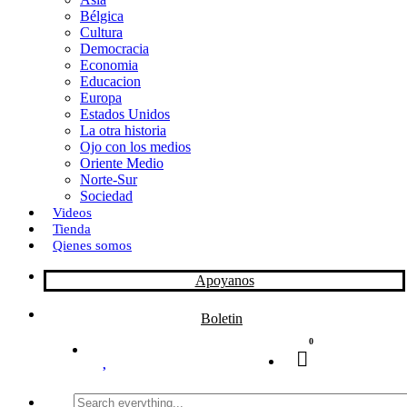
Bélgica
k
o
a
Cultura
Democracia
n
r
Economia
Educacion
t
Europa
Estados Unidos
i
La otra historia
r
Ojo con los medios
Oriente Medio
Norte-Sur
Sociedad
Videos
Tienda
Qienes somos
Apoyanos
Boletin
0
Search