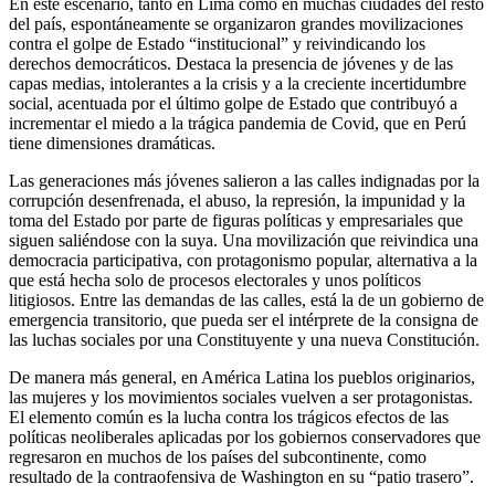
En este escenario, tanto en Lima como en muchas ciudades del resto
del país, espontáneamente se organizaron grandes movilizaciones
contra el golpe de Estado “institucional” y reivindicando los
derechos democráticos. Destaca la presencia de jóvenes y de las
capas medias, intolerantes a la crisis y a la creciente incertidumbre
social, acentuada por el último golpe de Estado que contribuyó a
incrementar el miedo a la trágica pandemia de Covid, que en Perú
tiene dimensiones dramáticas.
Las generaciones más jóvenes salieron a las calles indignadas por la
corrupción desenfrenada, el abuso, la represión, la impunidad y la
toma del Estado por parte de figuras políticas y empresariales que
siguen saliéndose con la suya. Una movilización que reivindica una
democracia participativa, con protagonismo popular, alternativa a la
que está hecha solo de procesos electorales y unos políticos
litigiosos. Entre las demandas de las calles, está la de un gobierno de
emergencia transitorio, que pueda ser el intérprete de la consigna de
las luchas sociales por una Constituyente y una nueva Constitución.
De manera más general, en América Latina los pueblos originarios,
las mujeres y los movimientos sociales vuelven a ser protagonistas.
El elemento común es la lucha contra los trágicos efectos de las
políticas neoliberales aplicadas por los gobiernos conservadores que
regresaron en muchos de los países del subcontinente, como
resultado de la contraofensiva de Washington en su “patio trasero”.