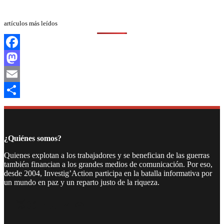
artículos más leídos
Facebook
Mastodon
Email
Compartir
¿Quiénes somos?
Quienes explotan a los trabajadores y se benefician de las guerras
también financian a los grandes medios de comunicación. Por eso,
desde 2004, Investig’Action participa en la batalla informativa por
un mundo en paz y un reparto justo de la riqueza.
Facebook
Twitter
Instagram
YouTube
TikTok
Telegram
Enlace