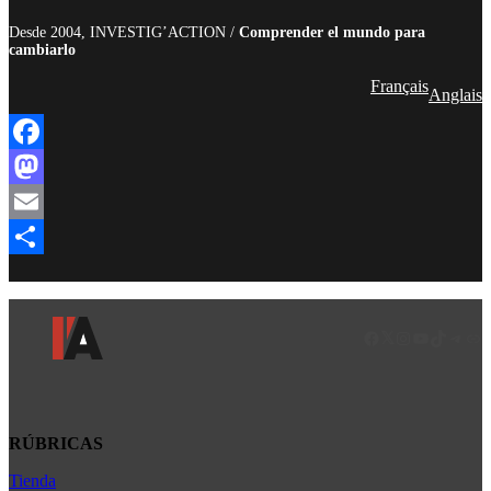
Desde 2004, INVESTIG’ACTION /
Comprender el mundo para
cambiarlo
Français
Anglais
Facebook
Mastodon
Email
Compartir
Facebook
LinkedIn
Instagram
YouTube
TikTok
Teleg
Enl
RÚBRICAS
Tienda
Africa