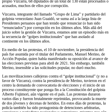
propio Vizcarra, 68 diputados de un total de 130 están procesados o
acusados, muchos de ellos por corrupción.
Vizcarra, integrante del llamado “Grupo de Lima” y partidario del
golpista venezolano Juan Guaidó, se suma así a la larga lista de
Presidentes peruanos que han tenido que renunciar (o han sido
“renunciados”) por corrupción en los últimos años. Más allá del
juicio sobre la gestión de Vizcarra, estamos ante un episodio más en
la secuencia de “golpes institucionales” que han asolado al
continente en los últimos años.
En medio de las protestas, el 10 de noviembre, la presidencia del
país fue asumida por el titular del Parlamento, Manuel Merino, de
Acción Popular, quien había manifestado su oposición al avance de
las elecciones previstas para abril de 2021. Sin embargo, también
Merino, insensible a las solicitudes popular, no duró mucho.
Las movilizaciones callejeras contra el “golpe institucional” (y no a
favor de Vizcarra), contra la presidencia de Merino, tuvieron en el
centro la demanda de convocatoria de elecciones y el inicio de un
proceso constituyente que ponga fin a la Constitución del golpista
Alberto Fujimori, aún vigente en el país. Las protestas duraron
varios días y fueron brutalmente reprimidas, provocando la muerte
de dos jóvenes y decenas de heridos. En estos días de protestas, la
policía también ha sido protagonista de detenciones arbitrarias,