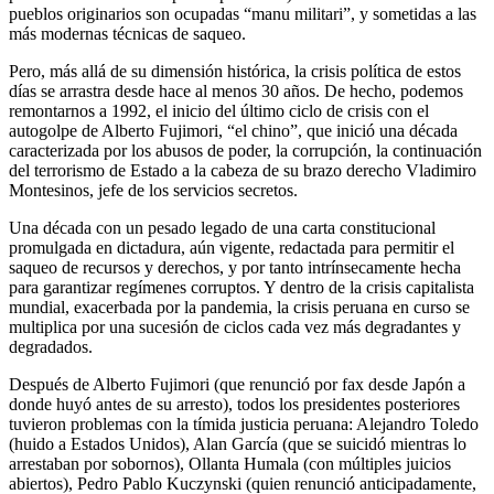
pueblos originarios son ocupadas “manu militari”, y sometidas a las
más modernas técnicas de saqueo.
Pero, más allá de su dimensión histórica, la crisis política de estos
días se arrastra desde hace al menos 30 años. De hecho, podemos
remontarnos a 1992, el inicio del último ciclo de crisis con el
autogolpe de Alberto Fujimori, “el chino”, que inició una década
caracterizada por los abusos de poder, la corrupción, la continuación
del terrorismo de Estado a la cabeza de su brazo derecho Vladimiro
Montesinos, jefe de los servicios secretos.
Una década con un pesado legado de una carta constitucional
promulgada en dictadura, aún vigente, redactada para permitir el
saqueo de recursos y derechos, y por tanto intrínsecamente hecha
para garantizar regímenes corruptos. Y dentro de la crisis capitalista
mundial, exacerbada por la pandemia, la crisis peruana en curso se
multiplica por una sucesión de ciclos cada vez más degradantes y
degradados.
Después de Alberto Fujimori (que renunció por fax desde Japón a
donde huyó antes de su arresto), todos los presidentes posteriores
tuvieron problemas con la tímida justicia peruana: Alejandro Toledo
(huido a Estados Unidos), Alan García (que se suicidó mientras lo
arrestaban por sobornos), Ollanta Humala (con múltiples juicios
abiertos), Pedro Pablo Kuczynski (quien renunció anticipadamente,