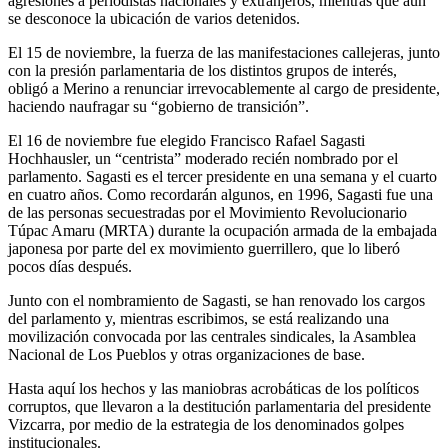
agresiones a periodistas nacionales y extranjeros, mientras que aún
se desconoce la ubicación de varios detenidos.
El 15 de noviembre, la fuerza de las manifestaciones callejeras, junto
con la presión parlamentaria de los distintos grupos de interés,
obligó a Merino a renunciar irrevocablemente al cargo de presidente,
haciendo naufragar su “gobierno de transición”.
El 16 de noviembre fue elegido Francisco Rafael Sagasti
Hochhausler, un “centrista” moderado recién nombrado por el
parlamento. Sagasti es el tercer presidente en una semana y el cuarto
en cuatro años. Como recordarán algunos, en 1996, Sagasti fue una
de las personas secuestradas por el Movimiento Revolucionario
Túpac Amaru (MRTA) durante la ocupación armada de la embajada
japonesa por parte del ex movimiento guerrillero, que lo liberó
pocos días después.
Junto con el nombramiento de Sagasti, se han renovado los cargos
del parlamento y, mientras escribimos, se está realizando una
movilización convocada por las centrales sindicales, la Asamblea
Nacional de Los Pueblos y otras organizaciones de base.
Hasta aquí los hechos y las maniobras acrobáticas de los políticos
corruptos, que llevaron a la destitución parlamentaria del presidente
Vizcarra, por medio de la estrategia de los denominados golpes
institucionales.