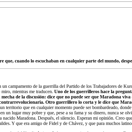
 que, cuando lo escuchaban en cualquier parte del mundo, desper
n un campamento de la guerrilla del Partido de los Trabajadores de Kur
o miro, mientras me traducen.
Uno de los guerrilleros hace la pregun
echa de la discusión: dice que no puede ser que Maradona viva e
contrarrevolucionaria. Otro guerrillero lo corta y le dice que Mara
 un territorio que en cualquier momento puede ser bombardeado, donde
 en un lugar muy pobre y que, pese a su fama y su dinero, nunca se ol
 nacido Maradona. Después, el silencio. Esperan mi opinión. Creo que
mildes. Y que era amigo de Fidel y de Chávez, y que para muchos latin