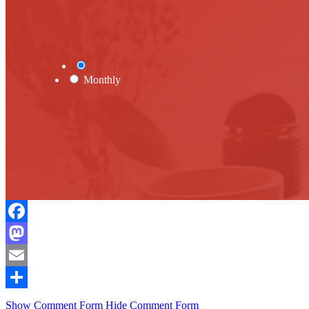
One Time
Monthly
Facebook
Mastodon
Email
Compartir
Show Comment Form
Hide Comment Form