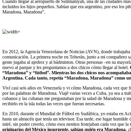
Cuando llegué al aeropuerto de Sulimaniyah, una de las ciudades más 
incluidos los hijos pequeños. Sabían que era argentino, por eso los 
Maradona, Maradona”.
En 2012, la Agencia Venezolana de Noticias (AVN), donde trabajaba es
comunicación. La primera noche en Teherán, junto a mi compañero sa
gente jugaba al ajedrez y al bádminton. Otras personas –en su mayor
nuevo al parque y les preguntamos a dos chicos cómo llegar al hotel.
“Maradona” y “fútbol”. Mientras los dos chicos nos acompañaban ha
Argentina. Cada tanto, repetía “Maradona, Maradona” como u
Viví casi seis años en Venezuela y vi cómo Maradona, cada vez que fu
por las palabras de Maradona. Viajé varias veces a Cuba, ya sea a tra
cubanos y las cubanas me preguntaban por la salud de Maradona y me 
recibirlo en la isla todas las veces que fueran necesarias.
En 2010, durante el Mundial de Fútbol en Sudáfrica, yo estaba en Act
hasta un almacén que tenía un televisor. Esa tarde, ese lugar humilde 
miré, sin poder creerlo, cómo esos nenitos festejaban cada vez que la
originarios del México insurgente, sabían quién era Maradona.