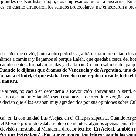
grandes del Kurdistán iraquí, dos empresarios fueron a buscarme. En cam
pibes, en cuanto arrancaron los saludos protocolares, me empezaron a p
e año, me envió, junto a otro periodista, a Irán para representar a lo
limos a caminar y llegamos al parque Laleh, que quedaba cerca del ho
ía adolescentes- formaban rondas y charlaban. Cuando salimos del parq
Cuando le dijimos que éramos de Venezuela y de Argentina, uno de 
sta el hotel, el que estaba frenético me repitió durante todo el tr
n mantra.
e al país, no vaciló en defender a la Revolución Bolivariana. Y sentí,
bajar o a estudiar. Y también sentí esa mezcla de orgullo y vergüenza c
decían que ellos estaban muy agradecidos por sus opiniones sobre Cuba
eal, en la comunidad Las Abejas, en el Chiapas zapatista. Cuando Argen
del México profundo estaba repleto de nenitos; algunos apenas tenían los
 televisión mostraba al Maradona director técnico.
En Acteal, también m
 ¿Por qué festejaban? ¿Por qué se ponían tan felices cuando las