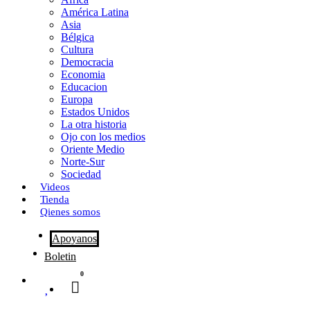
o
o
i
m
América Latina
o
d
l
p
Asia
Bélgica
k
o
a
Cultura
Democracia
n
r
Economia
Educacion
t
Europa
Estados Unidos
i
La otra historia
r
Ojo con los medios
Oriente Medio
Norte-Sur
Sociedad
Videos
Tienda
Qienes somos
Apoyanos
Boletin
0