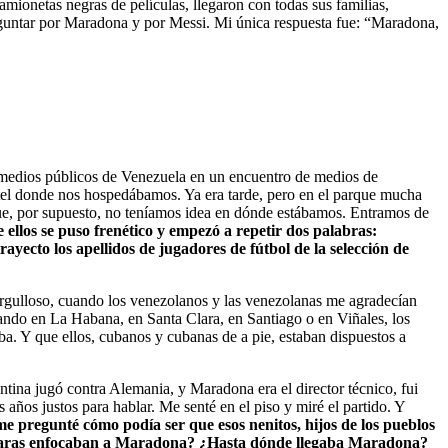
ionetas negras de películas, llegaron con todas sus familias,
reguntar por Maradona y por Messi. Mi única respuesta fue: “Maradona,
s medios públicos de Venezuela en un encuentro de medios de
tel donde nos hospedábamos. Ya era tarde, pero en el parque mucha
ue, por supuesto, no teníamos idea en dónde estábamos. Entramos de
ellos se puso frenético y empezó a repetir dos palabras:
ayecto los apellidos de jugadores de fútbol de la selección de
 orgulloso, cuando los venezolanos y las venezolanas me agradecían
uando en La Habana, en Santa Clara, en Santiago o en Viñales, los
. Y que ellos, cubanos y cubanas de a pie, estaban dispuestos a
tina jugó contra Alemania, y Maradona era el director técnico, fui
 años justos para hablar. Me senté en el piso y miré el partido. Y
e pregunté cómo podía ser que esos nenitos, hijos de los pueblos
 cámaras enfocaban a Maradona? ¿Hasta dónde llegaba Maradona?