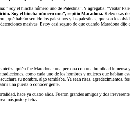
a: “Soy el hincha número uno de Palestina”. Y agregaba: “Visitar Pale
osición. Soy el hincha número uno”, repitió Maradona.
Releo esas dec
ra, qué habrán sentido los palestinos y las palestinas, que son los olvi
y detenciones masivas. Estoy casi seguro de que cuando Maradona dijo es
e sintetiza quién fue Maradona: una persona con una humildad inmensa 
ntradicciones, como cada uno de los hombres y mujeres que habitan este
escuchara su nombre, algo temblaba. Ya sean risas, agradecimientos, fes
brir una puerta o conocer gente.
rtalidad, hace ya cuatro años. Fueron grandes amigos y dos irreverente
ea más justo y feliz.