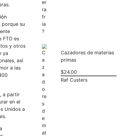
eras.
ión
s porque su
dente
de FTO es
tos y otros
Cazadores de materias
n ya
primas
nales, así
mor a las
$
24.00
.400
Raf Custers
 a partir
rar en el
os Unidos a
ís.
a
es