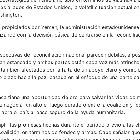
s aliados de Estados Unidos, la volátil situación actual en 
shington.
y propiciados por Yemen, la administración estadounidense
ndo con la decisión básica de centrarse en la reconcilia
erspectivas de reconciliación nacional parecen débiles, a pe
han estancado y ambas partes están cada vez más atrinche
 también afectados por la falta de un apoyo claro y compl
o plazo hacia la paz, basada en el enfoque de una parte ca
a tiene una oportunidad de oro para salvar las vidas de m
 negociar un alto el fuego duradero entre la coalición y lo
 abra el país al paso seguro de la ayuda humanitaria.
plir las
promesas
hechas durante el período previo a las e
a coalición, en términos de fondos y armas. Cabe señalar qu
uadir o incluso coaccionar a las partes involucradas en la 