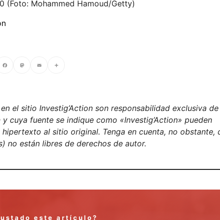
 2020 (Foto: Mohammed Hamoud/Getty)
ón
cebook
Mastodon
Email
Compartir
n el sitio Investig’Action son responsabilidad exclusiva de
on y cuya fuente se indique como «Investig’Action» pueden
ipertexto al sitio original. Tenga en cuenta, no obstante, 
) no están libres de derechos de autor.
gustado este artículo?