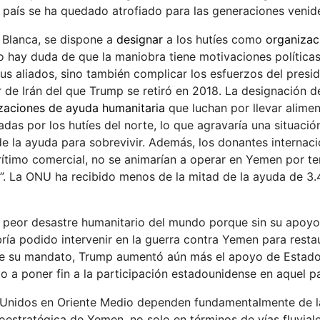
l país se ha quedado atrofiado para las generaciones venid
 Blanca, se dispone a
designar
a los hutíes como
organizac
No hay duda de que la maniobra tiene motivaciones política
sus aliados, sino también complicar los esfuerzos del presi
r de Irán del que Trump se retiró en 2018. La designación 
zaciones de ayuda humanitaria
que luchan por llevar alimen
das por los hutíes del norte, lo que agravaría una situació
 la ayuda para sobrevivir. Además, los donantes internacio
timo comercial, no se animarían a operar en Yemen por te
”. La ONU ha recibido menos de la mitad de la ayuda de 3
l peor desastre humanitario del mundo porque sin su apoyo,
bría podido intervenir en la guerra contra Yemen para restau
te su mandato, Trump aumentó aún más el apoyo de Estad
o a poner fin a la participación estadounidense en aquel pa
s Unidos en Oriente Medio dependen fundamentalmente de l
eoestratégica de Yemen, no solo en términos de vías fluvial