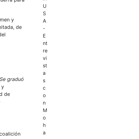
emen y
mitada, de
del
Se graduó
 y
d de
e
coalición