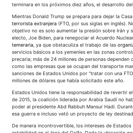
terminara en los próximos diez años, el desarrollo de
Mientras Donald Trump se prepara para dejar la Casa
terrorista extranjera
(FTO, por sus siglas en inglés). 
objetivo no es solo aumentar la presión sobre Irán y 
electo, Joe Biden, para renegociar el Acuerdo Nuclea
temeraria
, ya que obstaculiza el trabajo de las
organi
servicios básicos a los yemeníes en las zonas controla
precaria; más de 24 millones de personas dependen de
como las empresas que se ocupan del transporte marí
sanciones de Estados Unidos por “tratar con una FTO
millones de dólares que había solicitado este año.
Estados Unidos tiene la responsabilidad de revertir e
de 2015, la coalición liderada por Arabia Saudí no ha
poder al presidente Abd Rabbuh Mansur Hadi. Duran
esa guerra e incluso vetó un proyecto de ley destinad
De manera incontrovertible, los intereses de Estado
estabilidad en el área del Golfo. Dada la ubicación g