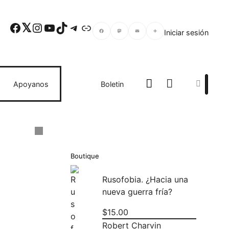
Facebook
Twitter
Instagram
YouTube
TikTok
Telegram
Enlace
Iniciar sesión
Facebook
Mastodon
Email
Compartir
Search
Apoyanos
Boletin
Boutique
Rusofobia. ¿Hacia una
nueva guerra fría?
$
15.00
Robert Charvin