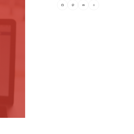
.
Facebook
Mastodon
Email
Compartir