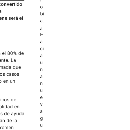
convertido
a
ene será el
n el 80% de
ente. La
ezmada que
os casos
o en un
ticos de
alidad en
os de ayuda
an de la
n Yemen