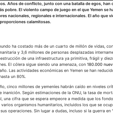
os. Años de conflicto, junto con una batalla de egos, han 
más pobre. El violento campo de juego en el que Yemen se h
es nacionales, regionales e internacionales. El año que vi
 proporciones calamitosas.
mundo ha costado más de un cuarto de millón de vidas, co
manitaria y 3,6 millones de personas desplazadas internam
trucción de una infraestructura ya primitiva, frágil y di
nes. El cólera sigue siendo una amenaza, con
180.000 nuev
 año. Las actividades económicas en Yemen se han reducid
hasta un 80%.
, cinco millones de yemeníes habrán caído en niveles crí
 inanición. Según estimaciones de la ONU, la tasa de mort
, una cifra que se espera empeore a medida que los fond
 varios organismos humanitarios, incluidos los que se ocup
 sus operaciones. Sin lugar a dudas, incluso si la guerra e