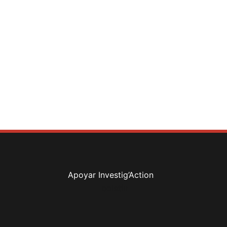
Apoyar Investig’Action
boletín