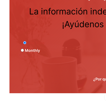
La información ind
¡Ayúdenos 
One Time
Monthly
¿Por q