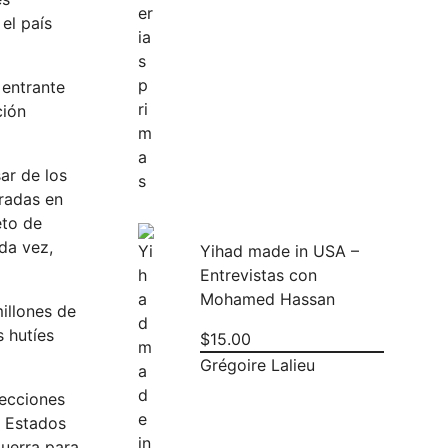
el país
 entrante
ción
sar de los
radas en
eto de
da vez,
Yihad made in USA –
Entrevistas con
Mohamed Hassan
illones de
s hutíes
$
15.00
Grégoire Lalieu
lecciones
e Estados
guerra para