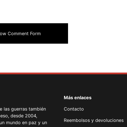
cebook
Mastodon
Email
Compartir
ow Comment Form
Más enlaces
de las guerras también
Contacto
 eso, desde 2004,
Reembolsos y devoluciones
or un mundo en paz y un