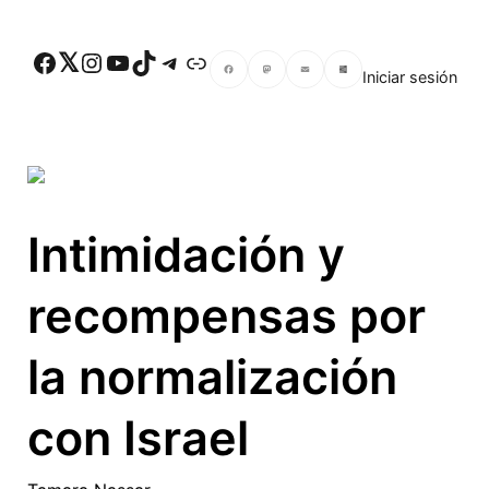
Skip to main content
Facebook
Twitter
Instagram
YouTube
TikTok
Telegram
Enlace
Iniciar sesión
Facebook
Mastodon
Email
Compartir
Intimidación y
recompensas por
la normalización
con Israel