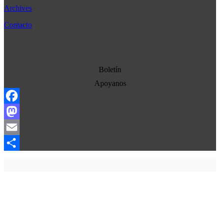
Bélgica
Archives
Cultura
Contacto
Democracia
Economia
Estados Unidos
Boletín
Europa
Apoyanos
Oriente Medio
Facebook
Norte-Sur
Mastodon
Sociedad
Email
Ojo con los medios
Compartir
La otra historia