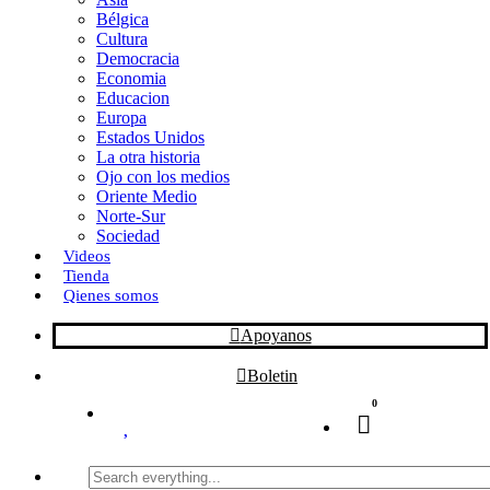
Bélgica
k
o
a
Cultura
Democracia
n
r
Economia
Educacion
t
Europa
Estados Unidos
i
La otra historia
r
Ojo con los medios
Oriente Medio
Norte-Sur
Sociedad
Videos
Tienda
Qienes somos
Apoyanos
Boletin
0
Search