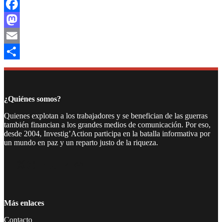
Facebook
Mastodon
Email
Compartir
¿Quiénes somos?
Quienes explotan a los trabajadores y se benefician de las guerras
también financian a los grandes medios de comunicación. Por eso,
desde 2004, Investig’Action participa en la batalla informativa por
un mundo en paz y un reparto justo de la riqueza.
Facebook
Twitter
Instagram
YouTube
TikTok
Telegram
Enlace
Más enlaces
Contacto