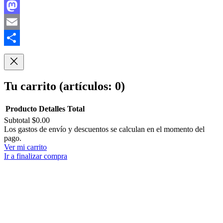
Facebook
Mastodon
Email
Compartir
Tu carrito
(artículos: 0)
Producto
Detalles
Total
Subtotal
$0.00
Productos
Los gastos de envío y descuentos se calculan en el momento del
pago.
del
Ver mi carrito
carrito
Ir a finalizar compra