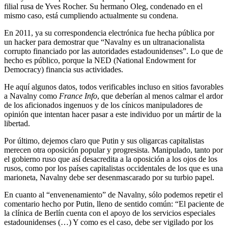
filial rusa de Yves Rocher. Su hermano Oleg, condenado en el
mismo caso, está cumpliendo actualmente su condena.
En 2011, ya su correspondencia electrónica fue hecha pública por
un hacker para demostrar que “Navalny es un ultranacionalista
corrupto financiado por las autoridades estadounidenses”. Lo que de
hecho es público, porque la NED (National Endowment for
Democracy) financia sus actividades.
He aquí algunos datos, todos verificables incluso en sitios favorables
a Navalny como
France Info
, que deberían al menos calmar el ardor
de los aficionados ingenuos y de los cínicos manipuladores de
opinión que intentan hacer pasar a este individuo por un mártir de la
libertad.
Por último, dejemos claro que Putin y sus oligarcas capitalistas
merecen otra oposición popular y progresista. Manipulado, tanto por
el gobierno ruso que así desacredita a la oposición a los ojos de los
rusos, como por los países capitalistas occidentales de los que es una
marioneta, Navalny debe ser desenmascarado por su turbio papel.
En cuanto al “envenenamiento” de Navalny, sólo podemos repetir el
comentario hecho por Putin, lleno de sentido común: “El paciente de
la clínica de Berlín cuenta con el apoyo de los servicios especiales
estadounidenses (…) Y como es el caso, debe ser vigilado por los