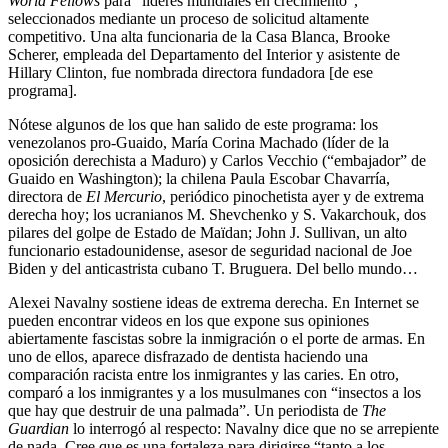
World Fellows
para “líderes mundiales en crecimiento”,
seleccionados mediante un proceso de solicitud altamente
competitivo. Una alta funcionaria de la Casa Blanca, Brooke
Scherer, empleada del Departamento del Interior y asistente de
Hillary Clinton, fue nombrada directora fundadora [de ese
programa].
Nótese algunos de los que han salido de este programa: los
venezolanos pro-Guaido, María Corina Machado (líder de la
oposición derechista a Maduro) y Carlos Vecchio (“embajador” de
Guaido en Washington); la chilena Paula Escobar Chavarría,
directora de
El Mercurio
, periódico pinochetista ayer y de extrema
derecha hoy; los ucranianos M. Shevchenko y S. Vakarchouk, dos
pilares del golpe de Estado de Maïdan; John J. Sullivan, un alto
funcionario estadounidense, asesor de seguridad nacional de Joe
Biden y del anticastrista cubano T. Bruguera. Del bello mundo…
Alexei Navalny sostiene ideas de extrema derecha. En Internet se
pueden encontrar videos en los que expone sus opiniones
abiertamente fascistas sobre la inmigración o el porte de armas. En
uno de ellos, aparece disfrazado de dentista haciendo una
comparación racista entre los inmigrantes y las caries. En otro,
comparó a los inmigrantes y a los musulmanes con “insectos a los
que hay que destruir de una palmada”. Un periodista de
The
Guardian
lo interrogó al respecto: Navalny dice que no se arrepiente
de nada. Cree que es una fortaleza para dirigirse “tanto a los