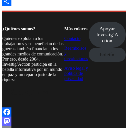
Email
Compartir
Apoyar
¿Quiénes somos?
Más enlaces
Investig’A
Quienes explotan a los
Contacto
ction
trabajadores y se benefician de las
Reembolsos
guerras también financian a los
y
grandes medios de comunicación.
boletín
devoluciones
Por eso, desde 2004,
Investig’Action participa en la
Aviso legal y
batalla informativa por un mundo
política de
en paz y un reparto justo de la
privacidad
riqueza.
Facebook
Twitter
Instagram
YouTube
TikTok
Telegram
Enlace
Facebook