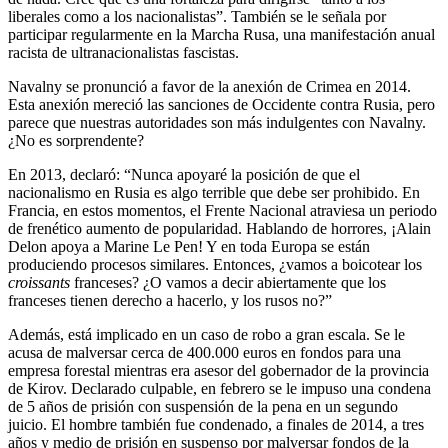
liberales como a los nacionalistas”. También se le señala por
participar regularmente en la Marcha Rusa, una manifestación anual
racista de ultranacionalistas fascistas.
Navalny se pronunció a favor de la anexión de Crimea en 2014.
Esta anexión mereció las sanciones de Occidente contra Rusia, pero
parece que nuestras autoridades son más indulgentes con Navalny.
¿No es sorprendente?
En 2013, declaró: “Nunca apoyaré la posición de que el
nacionalismo en Rusia es algo terrible que debe ser prohibido. En
Francia, en estos momentos, el Frente Nacional atraviesa un periodo
de frenético aumento de popularidad. Hablando de horrores, ¡Alain
Delon apoya a Marine Le Pen! Y en toda Europa se están
produciendo procesos similares. Entonces, ¿vamos a boicotear los
croissants
franceses? ¿O vamos a decir abiertamente que los
franceses tienen derecho a hacerlo, y los rusos no?”
Además, está implicado en un caso de robo a gran escala. Se le
acusa de malversar cerca de 400.000 euros en fondos para una
empresa forestal mientras era asesor del gobernador de la provincia
de Kirov. Declarado culpable, en febrero se le impuso una condena
de 5 años de prisión con suspensión de la pena en un segundo
juicio. El hombre también fue condenado, a finales de 2014, a tres
años y medio de prisión en suspenso por malversar fondos de la