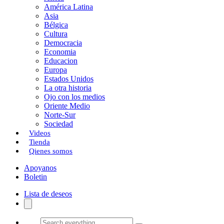
América Latina
o
o
i
m
Asia
o
d
l
p
Bélgica
Cultura
k
o
a
Democracia
Economia
n
r
Educacion
Europa
t
Estados Unidos
i
La otra historia
Ojo con los medios
r
Oriente Medio
Norte-Sur
Sociedad
Videos
Tienda
Qienes somos
Apoyanos
Boletin
Lista de deseos
Search