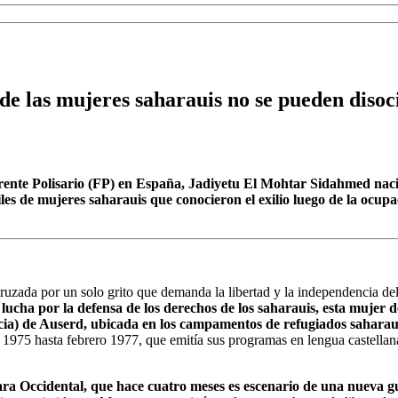
 de las mujeres saharauis no se pueden disoc
rente Polisario (FP) en España, Jadiyetu El Mohtar Sidahmed nació 
miles de mujeres saharauis que conocieron el exilio luego de la oc
cruzada por un solo grito que demanda la libertad y la independencia de
 lucha por la defensa de los derechos de los saharauis, esta mujer d
ncia) de Auserd, ubicada en los campamentos de refugiados saharaui
75 hasta febrero 1977, que emitía sus programas en lengua castellana 
ra Occidental, que hace cuatro meses es escenario de una nueva g