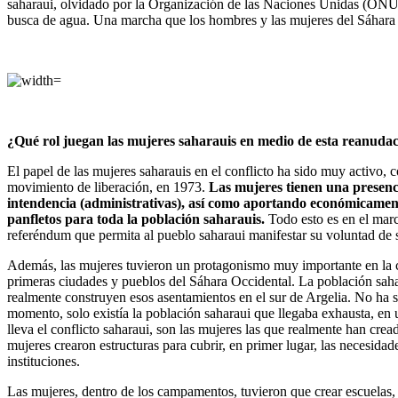
saharaui, olvidado por la Organización de las Naciones Unidas (ONU) 
busca de agua. Una marcha que los hombres y las mujeres del Sáhara 
¿Qué rol juegan las mujeres saharauis en medio de esta reanuda
El papel de las mujeres saharauis en el conflicto ha sido muy activo,
movimiento de liberación, en 1973.
Las mujeres tienen una presencia
intendencia (administrativas), así como aportando económicamente 
panfletos para toda la población saharauis.
Todo esto es en el marc
referéndum que permita al pueblo saharaui manifestar su voluntad de se
Además, las mujeres tuvieron un protagonismo muy importante en la c
primeras ciudades y pueblos del Sáhara Occidental. La población sahara
realmente construyen esos asentamientos en el sur de Argelia. No ha s
momento, solo existía la población saharaui que llegaba exhausta, en 
lleva el conflicto saharaui, son las mujeres las que realmente han cre
mujeres crearon estructuras para cubrir, en primer lugar, las necesida
instituciones.
Las mujeres, dentro de los campamentos, tuvieron que crear escuelas, 