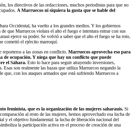
n, los directivos de las redacciones, muchos periodistas para que no
ocupados.
A Marruecos ni siquiera la gusta que se hable del
áhara Occidental, ha vuelto a los grandes medios. Y los gobiernos
 de que Marruecos violara el alto el fuego e intentara entrar con sus
araui ejerce su poder. Se volvió a saber que el alto el fuego se ha roto,
e cometió el ejército marroquí.
reporteros a las zonas en conflicto.
Marruecos aprovecha eso para
rza de ocupación. Y niega que hay un conflicto que puede
re el Sáhara.
Esto lo hace para seguir atrayendo inversiones,
s. Esas son realmente las bazas que utiliza Marruecos negando la
le que, con los ataques armados que está sufriendo Marruecos a
o feminista, que es la organización de las mujeres saharauis.
Si
en comparación al resto de las mujeres, hemos aprovechado esa lucha de
ial y el objetivo fundamental: la lucha de liberación nacional del
imboliza la participación activa en el proceso de creación de una