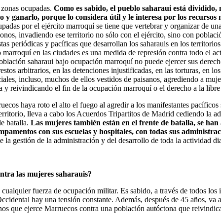
 zonas ocupadas.
Como es sabido, el pueblo saharaui está dividido,
y ganarlo, porque lo considera útil y le interesa por los recursos n
adas por el ejército marroquí se tiene que vertebrar y organizar de una
onos, invadiendo ese territorio no sólo con el ejército, sino con poblac
estas periódicas y pacíficas que desarrollan los saharauis en los territ
to marroquí en las ciudades es una medida de represión contra todo el a
oblación saharaui bajo ocupación marroquí no puede ejercer sus derecho
tos arbitrarios, en las detenciones injustificadas, en las torturas, en lo
ciales, incluso, muchos de ellos vestidos de paisanos, agrediendo a mujer
y reivindicando el fin de la ocupación marroquí o el derecho a la libr
cos haya roto el alto el fuego al agredir a los manifestantes pacíficos 
itorio, lleva a cabo los Acuerdos Tripartitos de Madrid cediendo la adm
e batalla.
Las mujeres también están en el frente de batalla, se han a
mpamentos con sus escuelas y hospitales, con todas sus administraci
e la gestión de la administración y del desarrollo de toda la actividad di
ntra las mujeres saharauis?
alquier fuerza de ocupación militar. Es sabido, a través de todos los i
ccidental hay una tensión constante. Además, después de 45 años, va a e
nos que ejerce Marruecos contra una población autóctona que reivindica