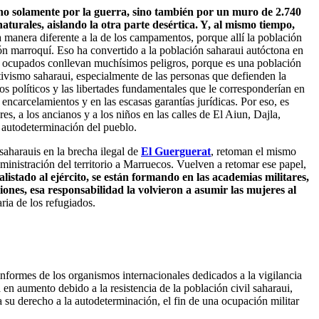
 no solamente por la guerra, sino también por un muro de 2.740
aturales, aislando la otra parte desértica. Y, al mismo tiempo,
 manera diferente a la de los campamentos, porque allí la población
ión marroquí. Eso ha convertido a la población saharaui autóctona en
orios ocupados conllevan muchísimos peligros, porque es una población
ctivismo saharaui, especialmente de las personas que defienden la
s políticos y las libertades fundamentales que le corresponderían en
s encarcelamientos y en las escasas garantías jurídicas. Por eso, es
es, a los ancianos y a los niños en las calles de El Aiun, Dajla,
e autodeterminación del pueblo.
saharauis en la brecha ilegal de
El Guerguerat
, retoman el mismo
inistración del territorio a Marruecos. Vuelven a retomar ese papel,
listado al ejército, se están formando en las academias militares,
ones, esa responsabilidad la volvieron a asumir las mujeres al
aria de los refugiados.
nformes de los organismos internacionales dedicados a la vigilancia
n aumento debido a la resistencia de la población civil saharaui,
 su derecho a la autodeterminación, el fin de una ocupación militar