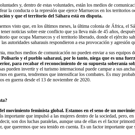
ntades y, dentro de estas voluntades, están los medios de comunicació
ear la conducta o la represión que ejerce Marruecos en los territorios 
ción y que el territorio del Sáhara está en disputa.
emos visto que, en los últimos meses, la última colonia de África, el S
tener noticias sobre este conflicto que ya lleva más de 45 años, después
itorio que ocupa Marruecos y el territorio liberado, donde el ejército sah
 las autoridades saharauis respondieron a esa provocación y agresión qu
ia, muchos medios de comunicación no pueden enviar a sus equipos de 
 Polisario y el pueblo saharaui, por lo tanto, niega que es una fue
rior, para recabar el reconocimiento de su supuesta soberanía sob
as pueden invertir y el turismo internacional puede campar a sus ancha
mos en guerra, tendremos que intensificar los combates. Es muy probab
mos en guerra desde el 13 de noviembre de 2020.
sta?
el movimiento feminista global. Estamos en el seno de un movimient
 más importante que impulsó a las mujeres dentro de la sociedad, pero, 
decir, son dos luchas paralelas, aunque una de ellas es el factor primord
er, que queremos que sea tenido en cuenta. Es un factor importante que s