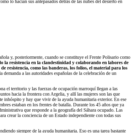
omo lo hacían sus antepasados detrás de las nubes del desierto en
añola y, posteriormente, cuando se constituye el Frente Polisario como
o la resistencia en la clandestinidad y colaborando en labores de
 resistencia, como las banderas, los folios, el material para los
 la demanda a las autoridades españolas de la celebración de un
el territorio y las fuerzas de ocupación marroquí llegan a las
tos hacia la frontera con Argelia, y allí las mujeres son las que
e inhóspito y hay que vivir de la ayuda humanitaria exterior. En ese
bres estaban en los frentes de batalla. Durante los 45 años que ya
 administrativa que responde a la geografía del Sáhara ocupado. Las
 para crear la conciencia de un Estado independiente con todas sus
pendiendo siempre de la ayuda humanitaria. Eso es una tarea bastante