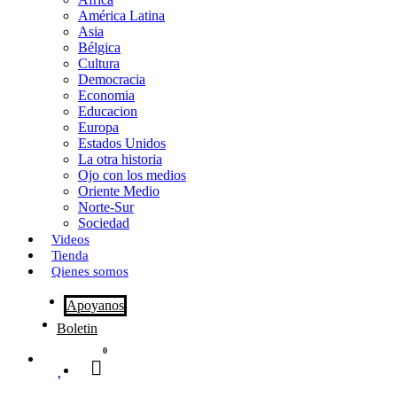
o
o
i
m
América Latina
o
d
l
p
Asia
Bélgica
k
o
a
Cultura
Democracia
n
r
Economia
Educacion
t
Europa
Estados Unidos
i
La otra historia
r
Ojo con los medios
Oriente Medio
Norte-Sur
Sociedad
Videos
Tienda
Qienes somos
Apoyanos
Boletin
0