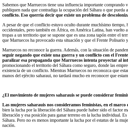
Sabemos que Marruecos tiene una influencia importante comprando volu
publiquen nada que contradiga la ocupación del Sáhara o que pueda af
conflicto. Eso querría decir que existe un problema de descoloniza
A pesar de que el conflicto estuvo oculto durante muchísimo tiempo, h
occidentales, pero también en África, en América Latina, han vuelto a 
tropas a un territorio que se supone que es una zona tapón entre el terr
que Marruecos ha provocado esta situación y que el Frente Polisario y
Marruecos no reconoce la guerra. Además, con la situación de pandem
seguir negando que existe una guerra y un conflicto con el Frente
paralizar esa propaganda que Marruecos intenta proyectar al inte
promocionando el territorio del Sáhara como seguro, donde las empres
existencia de un conflicto. Mientras Marruecos no reconozca que esta
manos del ejército saharaui, no tardará mucho en reconocer que esta
¿El movimiento de mujeres saharauis se puede considerar femini
Las mujeres saharauis nos consideramos feministas, en el marco d
bien la lucha por la liberación del Sáhara puede haber sido el factor
liberación y esa posición para ganar terreno en la lucha individual. Es 
Sáhara. Pero no es menos importante la lucha por el estatus de la muj
nación.