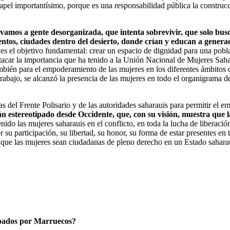
 papel importantísimo, porque es una responsabilidad pública la construc
vamos a gente desorganizada, que intenta sobrevivir, que solo bus
entos, ciudades dentro del desierto, donde crían y educan a gener
es el objetivo fundamental: crear un espacio de dignidad para una pobla
tacar la importancia que ha tenido a la Unión Nacional de Mujeres Saha
 también para el empoderamiento de las mujeres en los diferentes ámbitos 
 trabajo, se alcanzó la presencia de las mujeres en todo el organigrama 
s del Frente Polisario y de las autoridades saharauis para permitir el 
estereotipado desde Occidente, que, con su visión, muestra que l
enido las mujeres saharauis en el conflicto, en toda la lucha de liberaci
 participación, su libertad, su honor, su forma de estar presentes en t
ara que las mujeres sean ciudadanas de pleno derecho en un Estado sahara
cupados por Marruecos?