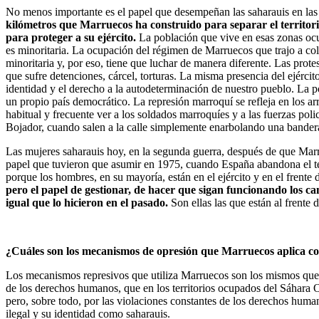
No menos importante es el papel que desempeñan las saharauis en las
kilómetros que Marruecos ha construido para separar el territorio 
para proteger a su ejército.
La población que vive en esas zonas ocup
es minoritaria. La ocupación del régimen de Marruecos que trajo a col
minoritaria y, por eso, tiene que luchar de manera diferente. Las prot
que sufre detenciones, cárcel, torturas. La misma presencia del ejérci
identidad y el derecho a la autodeterminación de nuestro pueblo. La p
un propio país democrático. La represión marroquí se refleja en los arres
habitual y frecuente ver a los soldados marroquíes y a las fuerzas poli
Bojador, cuando salen a la calle simplemente enarbolando una bandera 
Las mujeres saharauis hoy, en la segunda guerra, después de que Marrue
papel que tuvieron que asumir en 1975, cuando España abandona el terr
porque los hombres, en su mayoría, están en el ejército y en el frente d
pero el papel de gestionar, de hacer que sigan funcionando los ca
igual que lo hicieron en el pasado.
Son ellas las que están al frente d
¿Cuáles son los mecanismos de opresión que Marruecos aplica co
Los mecanismos represivos que utiliza Marruecos son los mismos que cu
de los derechos humanos, que en los territorios ocupados del Sáhara O
pero, sobre todo, por las violaciones constantes de los derechos huma
ilegal y su identidad como saharauis.