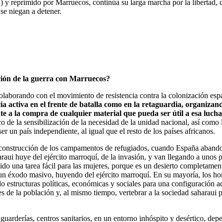
y reprimido por Marruecos, continúa su larga marcha por la libertad, c
se niegan a detener.
ción de la guerra con Marruecos?
 colaborando con el movimiento de resistencia contra la colonización esp
 activa en el frente de batalla como en la retaguardia, organizand
a la compra de cualquier material que pueda ser útil a esa lucha de
o de la sensibilización de la necesidad de la unidad nacional, así como
r un país independiente, al igual que el resto de los países africanos.
onstrucción de los campamentos de refugiados, cuando España abandona 
ui huye del ejército marroquí, de la invasión, y van llegando a unos pun
ido una tarea fácil para las mujeres, porque es un desierto completament
un éxodo masivo, huyendo del ejército marroquí. En su mayoría, los hom
ado estructuras políticas, económicas y sociales para una configuración
des de la población y, al mismo tiempo, vertebrar a la sociedad saharaui
guarderías, centros sanitarios, en un entorno inhóspito y desértico, de