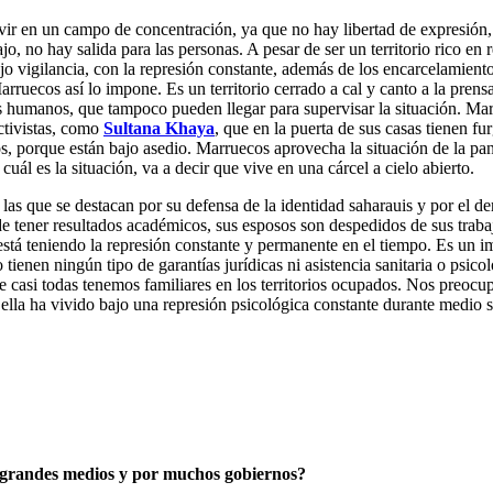
ivir en un campo de concentración, ya que no hay libertad de expresión,
, no hay salida para las personas. A pesar de ser un territorio rico en 
 vigilancia, con la represión constante, además de los encarcelamientos
ruecos así lo impone. Es un territorio cerrado a cal y canto a la prens
humanos, que tampoco pueden llegar para supervisar la situación. Marr
ctivistas, como
Sultana Khaya
, que en la puerta de sus casas tienen fu
nos, porque están bajo asedio. Marruecos aprovecha la situación de la 
uál es la situación, va a decir que vive en una cárcel a cielo abierto.
a las que se destacan por su defensa de la identidad saharauis y por el 
 de tener resultados académicos, sus esposos son despedidos de sus traba
tá teniendo la represión constante y permanente en el tiempo. Es un im
o tienen ningún tipo de garantías jurídicas ni asistencia sanitaria o ps
e casi todas tenemos familiares en los territorios ocupados. Nos preocu
 ella ha vivido bajo una represión psicológica constante durante medio
os grandes medios y por muchos gobiernos?