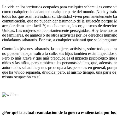
La vida en los territorios ocupados para cualquier saharaui es como v
como cualquier ciudadano en cualquier parte del mundo. No hay trabajo
todos los que osan reivindicar su identidad viven permanentemente bajo
comunicación, que no pueden dar testimonio de la situación porque Mar
acceder de manera fácil. Y, mucho menos, los organismos de derechos 
Unidas. Las mujeres son constantemente perseguidas. Hoy tenemos a
de familiares, de amigos o de otros activistas por los derechos huma
ciudadanos saharauis. Por eso, a cualquier saharaui que se le pregunte c
Contra los jóvenes saharauis, las mujeres activistas, sobre todo, contr
no pueden trabajar, salir a la calle, sus hijos también están impedidos
Pero lo más grave y que más preocupa es el impacto psicológico que es
niños y las niñas, pero también a las personas adultas, que, además, n
autoridades saharauis y nos preocupa a las personas en general, porqu
que ha vivido separada, dividida, pero, al mismo tiempo, una parte de
misma ocupación en sí.
¿Por qué la actual reanudación de la guerra es silenciada por l