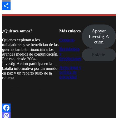
Email
Compartir
Apoyar
¿Quiénes somos?
Más enlaces
Investig’A
Quienes explotan a los
Contacto
ction
trabajadores y se benefician de las
Reembolsos
guerras también financian a los
y
grandes medios de comunicación.
boletín
devoluciones
Por eso, desde 2004,
Investig’Action participa en la
Aviso legal y
batalla informativa por un mundo
política de
en paz y un reparto justo de la
privacidad
riqueza.
Facebook
Twitter
Instagram
YouTube
TikTok
Telegram
Enlace
Facebook