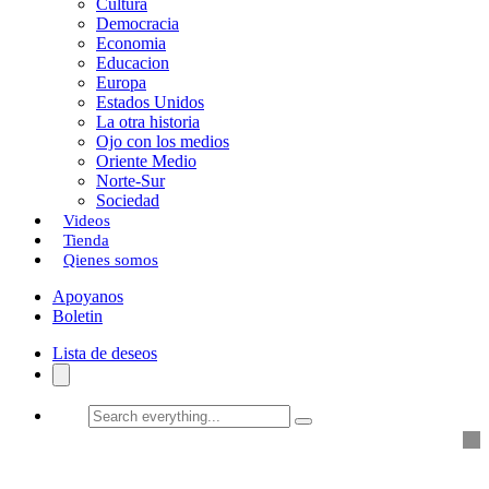
Cultura
k
o
a
Democracia
Economia
n
r
Educacion
Europa
t
Estados Unidos
i
La otra historia
Ojo con los medios
r
Oriente Medio
Norte-Sur
Sociedad
Videos
Tienda
Qienes somos
Apoyanos
Boletin
Lista de deseos
Search
everything...