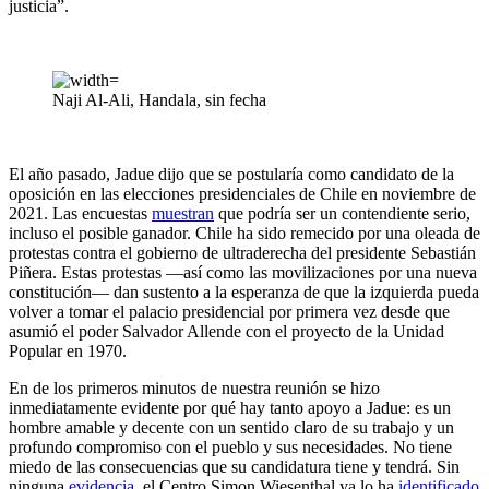
justicia”.
Naji Al-Ali, Handala, sin fecha
El año pasado, Jadue dijo que se postularía como candidato de la
oposición en las elecciones presidenciales de Chile en noviembre de
2021. Las encuestas
muestran
que podría ser un contendiente serio,
incluso el posible ganador. Chile ha sido remecido por una oleada de
protestas contra el gobierno de ultraderecha del presidente Sebastián
Piñera. Estas protestas —así como las movilizaciones por una nueva
constitución— dan sustento a la esperanza de que la izquierda pueda
volver a tomar el palacio presidencial por primera vez desde que
asumió el poder Salvador Allende con el proyecto de la Unidad
Popular en 1970.
En de los primeros minutos de nuestra reunión se hizo
inmediatamente evidente por qué hay tanto apoyo a Jadue: es un
hombre amable y decente con un sentido claro de su trabajo y un
profundo compromiso con el pueblo y sus necesidades. No tiene
miedo de las consecuencias que su candidatura tiene y tendrá. Sin
ninguna
evidencia
, el Centro Simon Wiesenthal ya lo ha
identificado