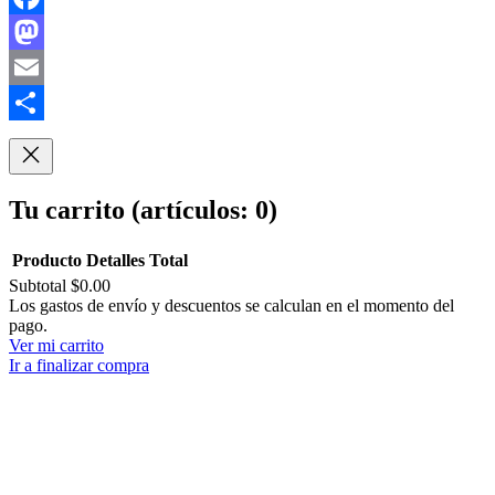
Facebook
Mastodon
Email
Compartir
Tu carrito
(artículos: 0)
Producto
Detalles
Total
Subtotal
$0.00
Productos
Los gastos de envío y descuentos se calculan en el momento del
pago.
del
Ver mi carrito
carrito
Ir a finalizar compra