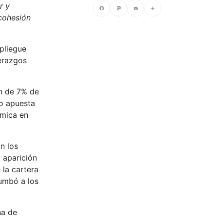
r y
 cohesión
Facebook
Mastodon
Email
Compartir
pliegue
derazgos
ón de 7% de
mo apuesta
ómica en
n los
 aparición
 la cartera
tumbó a los
na de