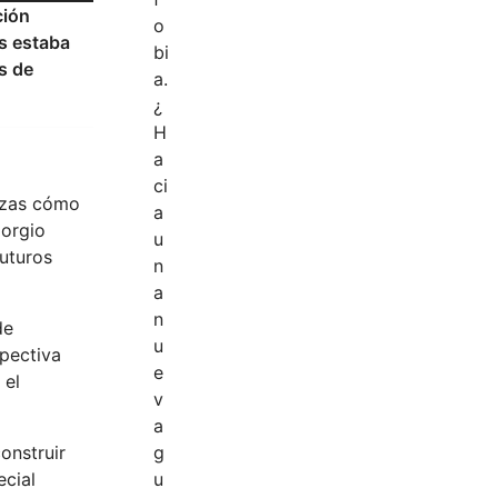
ción
s estaba
os de
ezas cómo
iorgio
futuros
de
spectiva
 el
onstruir
ecial