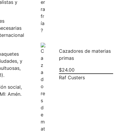
listas y
es
necesarias
ternacional
Cazadores de materias
paquetes
primas
iudades, y
multuosas,
$
24.00
1).
Raf Custers
ón social,
FMI: Amén.