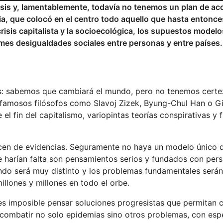
isis y, lamentablemente, todavía no tenemos un plan de ac
, que colocó en el centro todo aquello que hasta entonce
la crisis capitalista y la socioecológica, los supuestos model
ormes desigualdades sociales entre personas y entre países.
s: sabemos que cambiará el mundo, pero no tenemos cert
 famosos filósofos como Slavoj Zizek, Byung-Chul Han o G
l fin del capitalismo, variopintas teorías conspirativas y 
ecen de evidencias. Seguramente no haya un modelo único 
e harían falta son pensamientos serios y fundados con per
ndo será muy distinto y los problemas fundamentales serán
llones y millones en todo el orbe.
es imposible pensar soluciones progresistas que permitan c
combatir no solo epidemias sino otros problemas, con esp