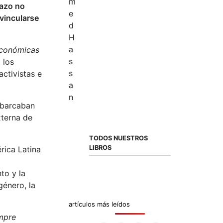
lazo no
vincularse
 económicas
 los
activistas e
 abarcaban
xterna de
TODOS NUESTROS
LIBROS
rica Latina
to y la
género, la
artículos más leídos
empre