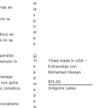
 más en
rio la
ático en
s no se
 perdido
Yihad made in USA –
desnudo lo
Entrevistas con
Mohamed Hassan
manejar
$
15.00
 nos quita
Grégoire Lalieu
o climático
cionalismo