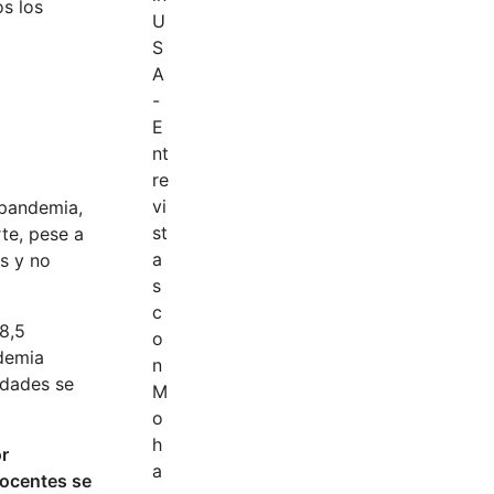
os los
 pandemia,
te, pese a
s y no
 8,5
ndemia
idades se
or
docentes se