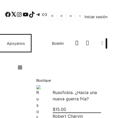
Facebook
Twitter
Instagram
YouTube
TikTok
Telegram
Enlace
Iniciar sesión
Facebook
Mastodon
Email
Compartir
Search
Apoyanos
Boletin
Boutique
Rusofobia. ¿Hacia una
nueva guerra fría?
$
15.00
Robert Charvin