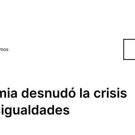
omos
ia desnudó la crisis
esigualdades