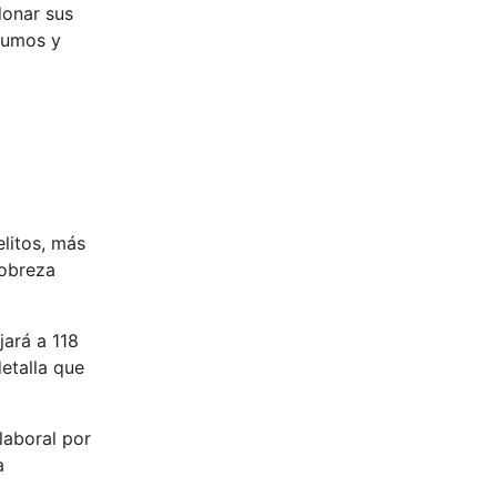
donar sus
nsumos y
litos, más
pobreza
jará a 118
etalla que
laboral por
a