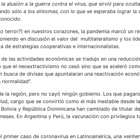
la alusión a la guerra contra el virus, que sirvió para oculta
tando sólo a los síntomas, con lo que se esperaba lograr la
sconocido.
¿o terror?) en nuestros corazones, la pandemia marcó un re
niendo en discusión el valor del multilateralismo y los li
a de estrategias cooperativas e internacionalistas.
ón de las actividades económicas se tradujo en una reducci
de que el neoextractivismo no cesó sino que se aceleró co
en busca de divisas que apuntalaran una reactivación econ
 normalidad”.
s de la región, pero no cayó ningún gobierno. Los que pagaro
alud, cargo que se convirtió como el más inestable desde la
 Bolivia y República Dominicana han cambiado de titular de
meses. En Argentina y Perú, la vacunación con privilegios 
l primer caso de coronavirus en Latinoamérica, una veinte