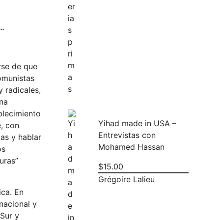
s…
rse de que
comunistas
 radicales,
una
blecimiento
Yihad made in USA –
e, con
Entrevistas con
as y hablar
Mohamed Hassan
os
duras”
$
15.00
Grégoire Lalieu
ica. En
nacional y
 Sur y