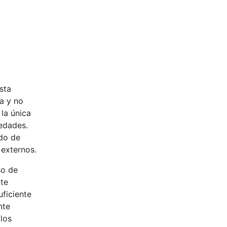
sta
ía y no
 la única
medades.
odo de
 externos.
so de
nte
uficiente
nte
 los