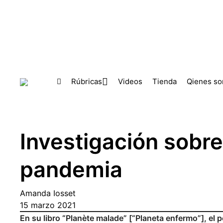
Skip to main content
Rúbricas
Videos
Tienda
Qienes s
Investigación sobre 
pandemia
Amanda Iosset
15 marzo 2021
En su libro “Planète malade” [“Planeta enfermo”], el p