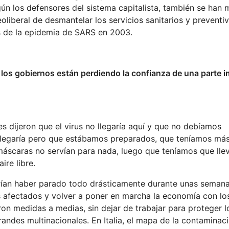
ún los defensores del sistema capitalista, también se han
eoliberal de desmantelar los servicios sanitarios y preventi
s de la epidemia de SARS en 2003.
 los gobiernos están perdiendo la confianza de una parte 
s dijeron que el virus no llegaría aquí y que no debíamos
s llegaría pero que estábamos preparados, que teníamos má
 máscaras no servían para nada, luego que teníamos que llev
ire libre.
rían haber parado todo drásticamente durante unas semanas
os afectados y volver a poner en marcha la economía con l
on medidas a medias, sin dejar de trabajar para proteger l
randes multinacionales. En Italia, el mapa de la contaminaci