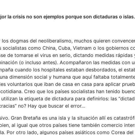
or la crisis no son ejemplos porque son dictaduras o isla
ar los dogmas del neoliberalismo, muchos quieren convence
ses socialistas como China, Cuba, Vietnam o los gobiernos 
se de tomarse el virus en serio, dictando medidas rápidas y
minación (o incluso antes). Acompañaron las medidas con 
ampaña cuando los hospitales estaban desbordados, el esta
 una dimensión social y humana que aquí faltaba totalment
es voluntarios que iban de casa en casa para aplicar prueb
cotidiana. Creo que los países socialistas han tenido buen
utilizan la etiqueta de dictadura para definirlos: las “dicta
racias” no? Hay que buscar el error…
ivo. Gran Bretaña es una isla y la situación allí es catastróf
en, al igual que otros países tiene también comercio inter
sla. Por otro lado, algunos países asiáticos como Corea del