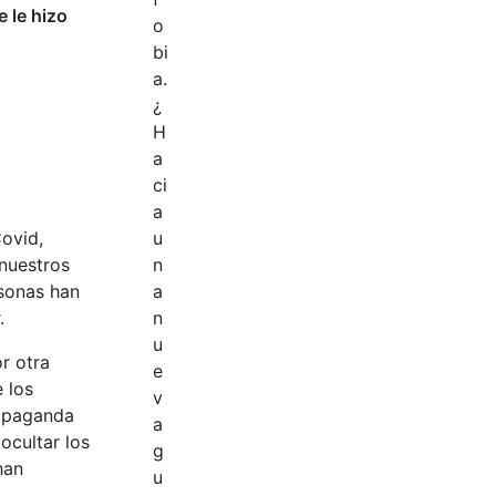
 le hizo
Covid,
 nuestros
rsonas han
.
r otra
 los
ropaganda
ocultar los
han