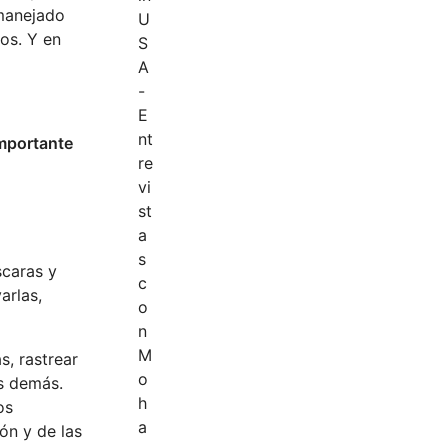
 manejado
vos. Y en
importante
scaras y
arlas,
, rastrear
os demás.
os
ón y de las