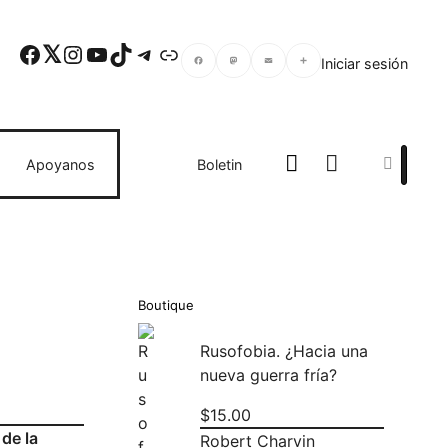
Facebook
Twitter
Instagram
YouTube
TikTok
Telegram
Enlace
Iniciar sesión
Facebook
Mastodon
Email
Compartir
Search
Apoyanos
Boletin
Boutique
Rusofobia. ¿Hacia una
nueva guerra fría?
$
15.00
 de la
Robert Charvin