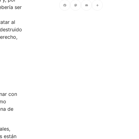
ebería ser
Facebook
Mastodon
Email
Compartir
atar al
 destruido
derecho,
onar con
omo
ena de
ales,
s están