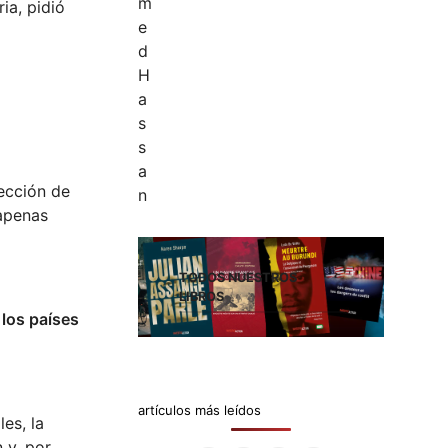
ia, pidió
pección de
 apenas
TODOS NUESTROS
LIBROS
 los países
artículos más leídos
es, la
 y, por