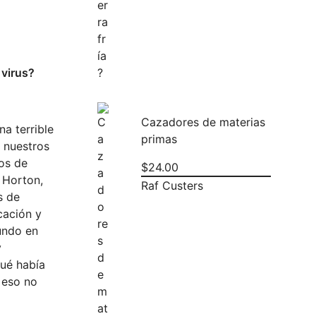
 virus?
Cazadores de materias
a terrible
primas
e nuestros
los de
$
24.00
 Horton,
Raf Custers
s de
cación y
mundo en
y
qué había
 eso no