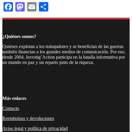
Facebook
Mastodon
Email
Compartir
¿Quiénes somos?
Quienes explotan a los trabajadores y se benefician de las guerras
también financian a los grandes medios de comunicación. Por eso,
desde 2004, Investig’Action participa en la batalla informativa por
un mundo en paz y un reparto justo de la riqueza.
Facebook
Twitter
Instagram
YouTube
TikTok
Telegram
Enlace
Más enlaces
Contacto
Reembolsos y devoluciones
Aviso legal y política de privacidad