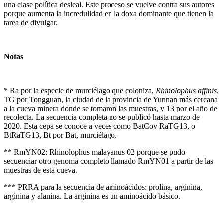
una clase política desleal. Este proceso se vuelve contra sus autores
porque aumenta la incredulidad en la doxa dominante que tienen la
tarea de divulgar.
Notas
* Ra por la especie de murciélago que coloniza,
Rhinolophus affinis
,
TG por Tongguan, la ciudad de la provincia de Yunnan más cercana
a la cueva minera donde se tomaron las muestras, y 13 por el año de
recolecta. La secuencia completa no se publicó hasta marzo de
2020. Esta cepa se conoce a veces como BatCov RaTG13, o
BtRaTG13, Bt por Bat, murciélago.
** RmYN02: Rhinolophus malayanus 02 porque se pudo
secuenciar otro genoma completo llamado RmYN01 a partir de las
muestras de esta cueva.
*** PRRA para la secuencia de aminoácidos: prolina, arginina,
arginina y alanina. La arginina es un aminoácido básico.