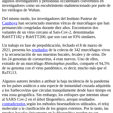
algunos investigadores y periodistas occidentales convertidos en
investigadores como un encubrimiento malintencionado por parte de
los virólogos de Wuhan.
Del mismo modo, los investigadores del Instituto Pasteur de
Camboya
han secuenciado muestras víricas de murciélagos que han
permanecido congeladas durante diez años. Encontraron dos
variantes de un virus cercano al Sars-Cov-2, denominadas
RshSTT182 y RshSTT200, que son casi un 93% similares.
Un trabajo en fase de prepublicación, fechado el 8 de marzo de
2021, presenta los
resultados
de la colecta de 342 murciélagos vivos
y la secuenciación de sus muestras bucales, fecales y de orina. De
los 24 genomas de coronavirus, 4 eran nuevos. Uno de ellos,
extraído de un murciélago
Rhinolophus pusillus
, comparte el 94,5%
de su genoma con el virus pandémico, es decir, mucho más que el
RaTG13.
Algunos autores tienden a atribuir la baja incidencia de la pandemia
en los países asiáticos a una especie de inmunidad cruzada adquirida
a los Sarbecovirus que circulan tranquilamente desde hace tiempo en
esta zona geográfica. Sin embargo, los enfoques que intentan situar
al SARS Cov-2 en el árbol filogenético, arrojan resultados
contradictorios
según los métodos bioestadísticos utilizados, el reloj
molecular o la clasificación de los grupos externos. Por lo tanto, las
pruebas basadas únicamente en la filogenética pueden no ser