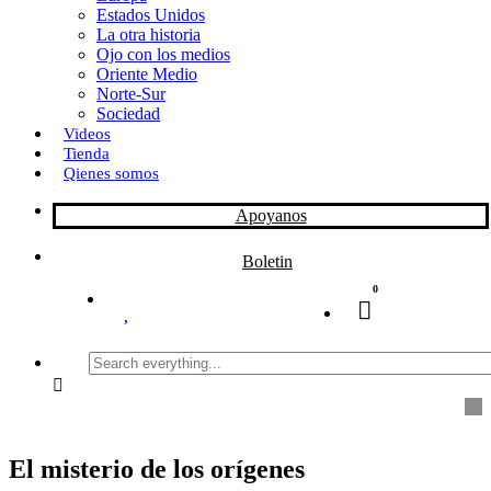
Estados Unidos
La otra historia
Ojo con los medios
Oriente Medio
Norte-Sur
Sociedad
Videos
Tienda
Qienes somos
Apoyanos
Boletin
0
Search
everything...
El misterio de los orígenes