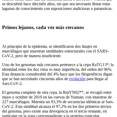
se descubrió hace dieciséis años, sin que sea necesario llenar estas
lagunas de conocimiento con suposiciones maliciosas o paranoicas.
Primos lejanos, cada vez más cercanos
Al principio de la epidemia, se identificaron dos linajes en
murciélagos que muestran similitudes estructurales con el SARS-
CoV-2, pero de manera insuficiente.
Uno de los genomas más cercanos pertenece a la cepa RaTG13*; la
identidad entre los dos virus es muy imperfecta, del orden del 96%.
Esta distancia considerable del 4% hace que los filogenéticos digan
que se han necesitado cincuenta años de
evolución
para llegar al
Sars-CoV-2.
El genoma completo de otra cepa, la RmYN02**, se recogió entre
mayo y octubre de 2019 en las cuevas de Yunnan, con muestras de
227 murciélagos. Muestra un 93,3% de secuencias idénticas al Sars-
CoV-2. Esta similitud alcanza el 97,2% en los dos primeros tercios
del genoma, pero existe una divergencia en el tercio restante, en
particular en la zona correspondiente a la proteína espicular.