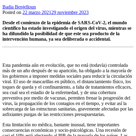
Badia Benjelloun
Posted on
22 marzo 2021
29 noviembre 2023
Desde el comienzo de la epidemia de SARS-CoV-2, el mundo
científico ha estado investigando el origen del virus, mientras se
ha difundido la posibilidad de que este sea producto de la
intervención humana, ya sea deliberada o accidental.
Esta pandemia aún en evolución, que no está (todavía) controlada
más de un año después de su aparición, ha obligado a la mayoría de
los gobiernos a imponer medidas sociales para reducir la circulación
viral. El uso de mascarillas en público, el distanciamiento físico, los
toques de queda y el confinamiento, a falta de tratamientos eficaces,
sea cual sea el estadio de la enfermedad, y de una cobertura
preventiva por medio de vacunas, permiten frenar la progresión del
virus, la propagación de los contagios en el tiempo, y evitar así la
sobrecarga de las estructuras sanitarias, gravemente afectadas por las
asfixiantes purgas de las restricciones presupuestarias.
Esta limitación no médica, bastante inusual, tiene importantes
consecuencias económicas y socio-psicológicas. Una recesión de
casi el 10% está afectando al PIB de la mayoría de los países. Las