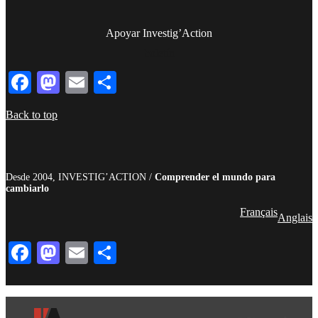
Apoyar Investig’Action
boletín
Facebook
Mastodon
Email
Compartir
Back to top
Desde 2004, INVESTIG’ACTION /
Comprender el mundo para
cambiarlo
Français
Anglais
Facebook
Mastodon
Email
Compartir