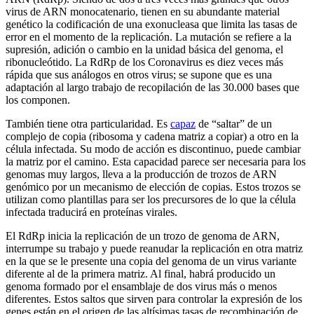
virus de ARN monocatenario, tienen en su abundante material
genético la codificación de una exonucleasa que limita las tasas de
error en el momento de la replicación. La mutación se refiere a la
supresión, adición o cambio en la unidad básica del genoma, el
ribonucleótido. La RdRp de los Coronavirus es diez veces más
rápida que sus análogos en otros virus; se supone que es una
adaptación al largo trabajo de recopilación de las 30.000 bases que
los componen.
También tiene otra particularidad. Es
capaz
de “saltar” de un
complejo de copia (ribosoma y cadena matriz a copiar) a otro en la
célula infectada. Su modo de acción es discontinuo, puede cambiar
la matriz por el camino. Esta capacidad parece ser necesaria para los
genomas muy largos, lleva a la producción de trozos de ARN
genómico por un mecanismo de elección de copias. Estos trozos se
utilizan como plantillas para ser los precursores de lo que la célula
infectada traducirá en proteínas virales.
El RdRp inicia la replicación de un trozo de genoma de ARN,
interrumpe su trabajo y puede reanudar la replicación en otra matriz
en la que se le presente una copia del genoma de un virus variante
diferente al de la primera matriz. Al final, habrá producido un
genoma formado por el ensamblaje de dos virus más o menos
diferentes. Estos saltos que sirven para controlar la expresión de los
genes están en el origen de las altísimas tasas de recombinación de