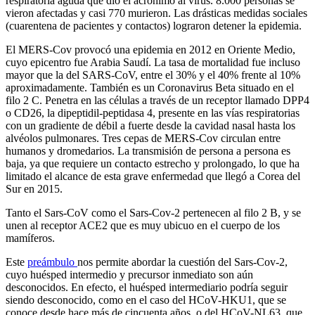
respiratoria aguda que dio el acrónimo al virus. 8.000 personas se
vieron afectadas y casi 770 murieron. Las drásticas medidas sociales
(cuarentena de pacientes y contactos) lograron detener la epidemia.
El MERS-Cov provocó una epidemia en 2012 en Oriente Medio,
cuyo epicentro fue Arabia Saudí. La tasa de mortalidad fue incluso
mayor que la del SARS-CoV, entre el 30% y el 40% frente al 10%
aproximadamente. También es un Coronavirus Beta situado en el
filo 2 C. Penetra en las células a través de un receptor llamado DPP4
o CD26, la dipeptidil-peptidasa 4, presente en las vías respiratorias
con un gradiente de débil a fuerte desde la cavidad nasal hasta los
alvéolos pulmonares. Tres cepas de MERS-Cov circulan entre
humanos y dromedarios. La transmisión de persona a persona es
baja, ya que requiere un contacto estrecho y prolongado, lo que ha
limitado el alcance de esta grave enfermedad que llegó a Corea del
Sur en 2015.
Tanto el Sars-CoV como el Sars-Cov-2 pertenecen al filo 2 B, y se
unen al receptor ACE2 que es muy ubicuo en el cuerpo de los
mamíferos.
Este
preámbulo
nos permite abordar la cuestión del Sars-Cov-2,
cuyo huésped intermedio y precursor inmediato son aún
desconocidos. En efecto, el huésped intermediario podría seguir
siendo desconocido, como en el caso del HCoV-HKU1, que se
conoce desde hace más de cincuenta años, o del HCoV-NL63, que