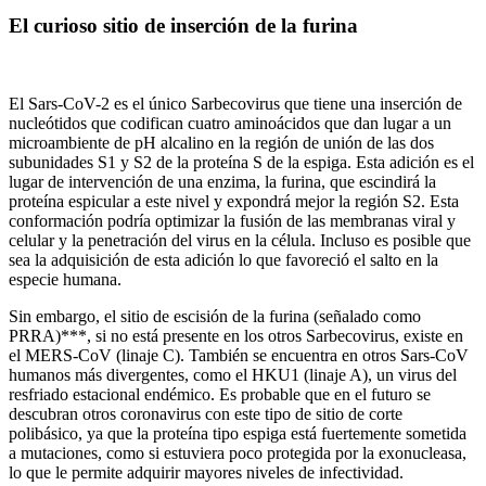
El curioso sitio de inserción de la furina
El Sars-CoV-2 es el único Sarbecovirus que tiene una inserción de
nucleótidos que codifican cuatro aminoácidos que dan lugar a un
microambiente de pH alcalino en la región de unión de las dos
subunidades S1 y S2 de la proteína S de la espiga. Esta adición es el
lugar de intervención de una enzima, la furina, que escindirá la
proteína espicular a este nivel y expondrá mejor la región S2. Esta
conformación podría optimizar la fusión de las membranas viral y
celular y la penetración del virus en la célula. Incluso es posible que
sea la adquisición de esta adición lo que favoreció el salto en la
especie humana.
Sin embargo, el sitio de escisión de la furina (señalado como
PRRA)***, si no está presente en los otros Sarbecovirus, existe en
el MERS-CoV (linaje C). También se encuentra en otros Sars-CoV
humanos más divergentes, como el HKU1 (linaje A), un virus del
resfriado estacional endémico. Es probable que en el futuro se
descubran otros coronavirus con este tipo de sitio de corte
polibásico, ya que la proteína tipo espiga está fuertemente sometida
a mutaciones, como si estuviera poco protegida por la exonucleasa,
lo que le permite adquirir mayores niveles de infectividad.