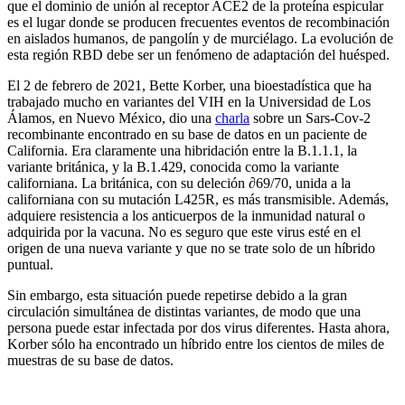
que el dominio de unión al receptor ACE2 de la proteína espicular
es el lugar donde se producen frecuentes eventos de recombinación
en aislados humanos, de pangolín y de murciélago. La evolución de
esta región RBD debe ser un fenómeno de adaptación del huésped.
El 2 de febrero de 2021, Bette Korber, una bioestadística que ha
trabajado mucho en variantes del VIH en la Universidad de Los
Álamos, en Nuevo México, dio una
charla
sobre un Sars-Cov-2
recombinante encontrado en su base de datos en un paciente de
California. Era claramente una hibridación entre la B.1.1.1, la
variante británica, y la B.1.429, conocida como la variante
californiana. La británica, con su deleción ∂69/70, unida a la
californiana con su mutación L425R, es más transmisible. Además,
adquiere resistencia a los anticuerpos de la inmunidad natural o
adquirida por la vacuna. No es seguro que este virus esté en el
origen de una nueva variante y que no se trate solo de un híbrido
puntual.
Sin embargo, esta situación puede repetirse debido a la gran
circulación simultánea de distintas variantes, de modo que una
persona puede estar infectada por dos virus diferentes. Hasta ahora,
Korber sólo ha encontrado un híbrido entre los cientos de miles de
muestras de su base de datos.