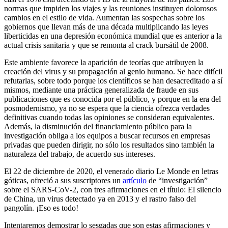
normas que impiden los viajes y las reuniones instituyen dolorosos
cambios en el estilo de vida. Aumentan las sospechas sobre los
gobiernos que llevan más de una década multiplicando las leyes
liberticidas en una depresión económica mundial que es anterior a la
actual crisis sanitaria y que se remonta al crack bursátil de 2008.
Este ambiente favorece la aparición de teorías que atribuyen la
creación del virus y su propagación al genio humano. Se hace difícil
refutarlas, sobre todo porque los científicos se han desacreditado a sí
mismos, mediante una práctica generalizada de fraude en sus
publicaciones que es conocida por el público, y porque en la era del
posmodernismo, ya no se espera que la ciencia ofrezca verdades
definitivas cuando todas las opiniones se consideran equivalentes.
Además, la disminución del financiamiento público para la
investigación obliga a los equipos a buscar recursos en empresas
privadas que pueden dirigir, no sólo los resultados sino también la
naturaleza del trabajo, de acuerdo sus intereses.
El 22 de diciembre de 2020, el venerado diario Le Monde en letras
góticas, ofreció a sus suscriptores un
artículo
de “investigación”
sobre el SARS-CoV-2, con tres afirmaciones en el título: El silencio
de China, un virus detectado ya en 2013 y el rastro falso del
pangolín. ¡Eso es todo!
Intentaremos demostrar lo sesgadas que son estas afirmaciones y