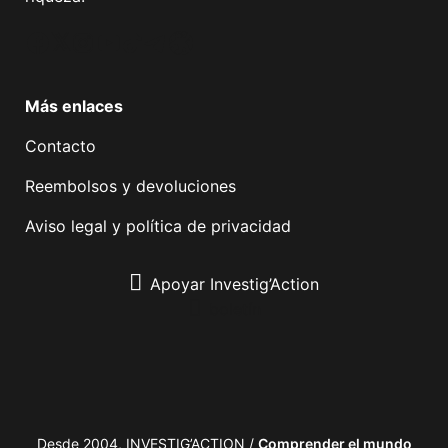
Facebook
Twitter
Instagram
YouTube
TikTok
Telegram
Enlace
Más enlaces
Contacto
Reembolsos y devoluciones
Aviso legal y política de privacidad
Apoyar Investig’Action
boletín
Desde 2004, INVESTIG’ACTION /
Comprender el mundo