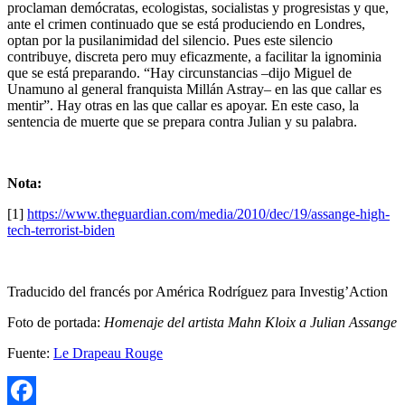
proclaman demócratas, ecologistas, socialistas y progresistas y que,
ante el crimen continuado que se está produciendo en Londres,
optan por la pusilanimidad del silencio. Pues este silencio
contribuye, discreta pero muy eficazmente, a facilitar la ignominia
que se está preparando. “Hay circunstancias –dijo Miguel de
Unamuno al general franquista Millán Astray– en las que callar es
mentir”. Hay otras en las que callar es apoyar. En este caso, la
sentencia de muerte que se prepara contra Julian y su palabra.
Nota:
[1]
https://www.theguardian.com/media/2010/dec/19/assange-high-
tech-terrorist-biden
Traducido del francés por América Rodríguez para Investig’Action
Foto de portada:
Homenaje del artista Mahn Kloix a Julian Assange
Fuente:
Le Drapeau Rouge