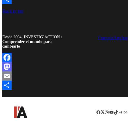
Compartir
Back to top
Desde 2004, INVESTIG’ACTION /
Français
Anglais
Comprender el mundo para
cambiarlo
Facebook
Mastodon
Email
Compartir
Facebook
LinkedIn
Instagram
YouTube
TikTok
Teleg
Enl