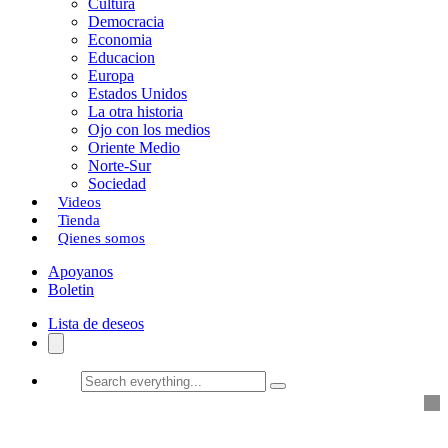
Cultura
k
o
a
Democracia
Economia
n
r
Educacion
Europa
t
Estados Unidos
i
La otra historia
Ojo con los medios
r
Oriente Medio
Norte-Sur
Sociedad
Videos
Tienda
Qienes somos
Apoyanos
Boletin
Lista de deseos
Search
everything...