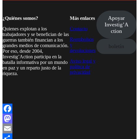
Apoyar
¿Quiénes somos?
Más enlaces
Investig’A
Quienes explotan a los
Contacto
ction
trabajadores y se benefician de las
Reembolsos
guerras también financian a los
y
grandes medios de comunicación.
boletín
devoluciones
Por eso, desde 2004,
Investig’Action participa en la
Aviso legal y
batalla informativa por un mundo
política de
en paz y un reparto justo de la
privacidad
riqueza.
Facebook
Twitter
Instagram
YouTube
TikTok
Telegram
Enlace
Facebook
Mastodon
Email