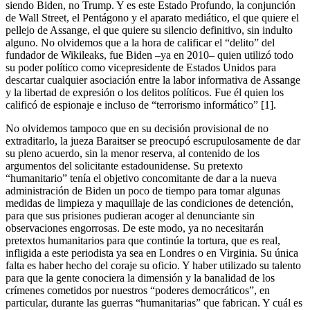
siendo Biden, no Trump. Y es este Estado Profundo, la conjunción
de Wall Street, el Pentágono y el aparato mediático, el que quiere el
pellejo de Assange, el que quiere su silencio definitivo, sin indulto
alguno. No olvidemos que a la hora de calificar el “delito” del
fundador de Wikileaks, fue Biden –ya en 2010– quien utilizó todo
su poder político como vicepresidente de Estados Unidos para
descartar cualquier asociación entre la labor informativa de Assange
y la libertad de expresión o los delitos políticos. Fue él quien los
calificó de espionaje e incluso de “terrorismo informático” [1].
No olvidemos tampoco que en su decisión provisional de no
extraditarlo, la jueza Baraitser se preocupó escrupulosamente de dar
su pleno acuerdo, sin la menor reserva, al contenido de los
argumentos del solicitante estadounidense. Su pretexto
“humanitario” tenía el objetivo concomitante de dar a la nueva
administración de Biden un poco de tiempo para tomar algunas
medidas de limpieza y maquillaje de las condiciones de detención,
para que sus prisiones pudieran acoger al denunciante sin
observaciones engorrosas. De este modo, ya no necesitarán
pretextos humanitarios para que continúe la tortura, que es real,
infligida a este periodista ya sea en Londres o en Virginia. Su única
falta es haber hecho del coraje su oficio. Y haber utilizado su talento
para que la gente conociera la dimensión y la banalidad de los
crímenes cometidos por nuestros “poderes democráticos”, en
particular, durante las guerras “humanitarias” que fabrican. Y cuál es