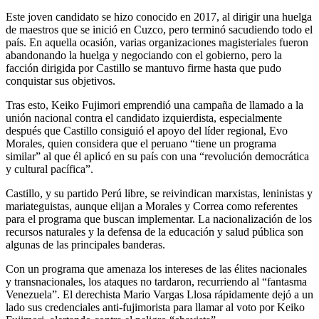
Este joven candidato se hizo conocido en 2017, al dirigir una huelga
de maestros que se inició en Cuzco, pero terminó sacudiendo todo el
país. En aquella ocasión, varias organizaciones magisteriales fueron
abandonando la huelga y negociando con el gobierno, pero la
facción dirigida por Castillo se mantuvo firme hasta que pudo
conquistar sus objetivos.
Tras esto, Keiko Fujimori emprendió una campaña de llamado a la
unión nacional contra el candidato izquierdista, especialmente
después que Castillo consiguió el apoyo del líder regional, Evo
Morales, quien considera que el peruano “tiene un programa
similar” al que él aplicó en su país con una “revolución democrática
y cultural pacífica”.
Castillo, y su partido Perú libre, se reivindican marxistas, leninistas y
mariateguistas, aunque elijan a Morales y Correa como referentes
para el programa que buscan implementar. La nacionalización de los
recursos naturales y la defensa de la educación y salud pública son
algunas de las principales banderas.
Con un programa que amenaza los intereses de las élites nacionales
y transnacionales, los ataques no tardaron, recurriendo al “fantasma
Venezuela”. El derechista Mario Vargas Llosa rápidamente dejó a un
lado sus credenciales anti-fujimorista para llamar al voto por Keiko