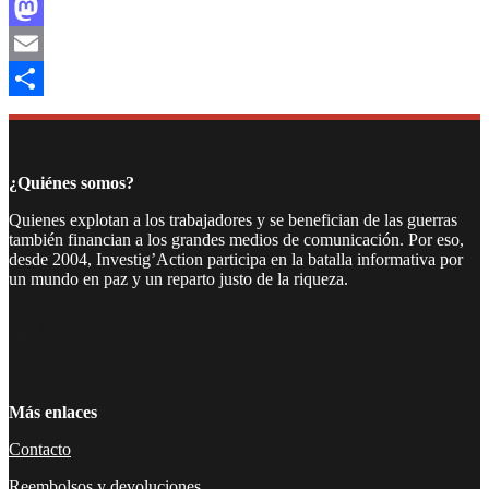
Facebook
Mastodon
Email
Compartir
¿Quiénes somos?
Quienes explotan a los trabajadores y se benefician de las guerras
también financian a los grandes medios de comunicación. Por eso,
desde 2004, Investig’Action participa en la batalla informativa por
un mundo en paz y un reparto justo de la riqueza.
Facebook
Twitter
Instagram
YouTube
TikTok
Telegram
Enlace
Más enlaces
Contacto
Reembolsos y devoluciones