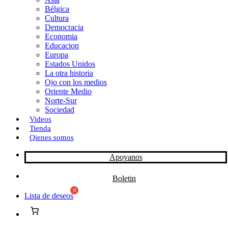
Bélgica
k
o
a
Cultura
Democracia
n
r
Economia
Educacion
t
Europa
Estados Unidos
i
La otra historia
r
Ojo con los medios
Oriente Medio
Norte-Sur
Sociedad
Videos
Tienda
Qienes somos
Apoyanos
Boletin
Lista de deseos