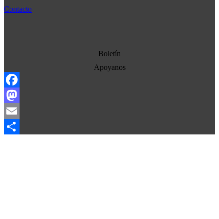
Cultura
Contacto
Democracia
Economia
Estados Unidos
Boletín
Europa
Apoyanos
Oriente Medio
Facebook
Norte-Sur
Mastodon
Sociedad
Email
Ojo con los medios
Compartir
La otra historia