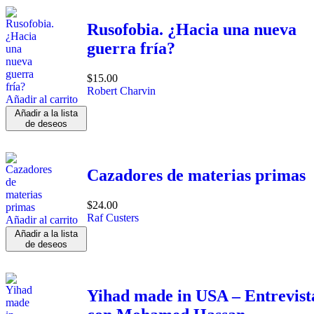
Rusofobia. ¿Hacia una nueva
guerra fría?
$
15.00
Robert Charvin
Añadir al carrito
Añadir a la lista
de deseos
Cazadores de materias primas
$
24.00
Raf Custers
Añadir al carrito
Añadir a la lista
de deseos
Yihad made in USA – Entrevist