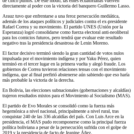
de cinco puntos. De este modo, las élites ecuatorianas vuelven
directamente al poder con la victoria del banquero Guillermo Lasso.
Arauz tuvo que enfrentarse a una feroz persecución mediática,
además de los ataques políticos y judiciales contra el ex-presidente
Rafael Correa y su movimiento. El partido UNES (Unión por la
Esperanza) logró consolidarse como fuerza electoral anti-neoliberal
para los comicios futuros, pero tendrá que evaluar este resultado
negativo tras la presidencia desastrosa de Lenin Moreno.
El factor decisivo terminó siendo la gran cantidad de votos nulos
impulsada por el movimiento indígena y por Yaku Pérez, quien
terminó en el tercer lugar en la primera vuelta y alegó fraude. Los
gobiernos de Correa tuvieron relaciones tensas con el movimiento
indígena, que al final prefirió abstenerse aún sabiendo que eso haría
más probable la victoria de la derecha.
En Bolivia, las elecciones subnacionales (gobernaciones y alcaldías)
trajeron resultados mixtos para el Movimiento al Socialismo (MAS).
El partido de Evo Morales se consolidó como la fuerza más
hegemónica a nivel nacional, principalmente a nivel rural, tras
conquistar 240 de las 336 alcaldías del país. Con Luis Arce en la
presidencia, el MAS pudo recomponerse como la principal fuerza
política boliviana a pesar de la persecución sufrida con el golpe de
2019 y la presidencia de facto de Jeanine Áñez.