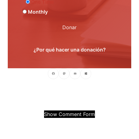
One Time
Monthly
Donar
¿Por qué hacer una donación?
Facebook
Mastodon
Email
Compartir
Show Comment Form