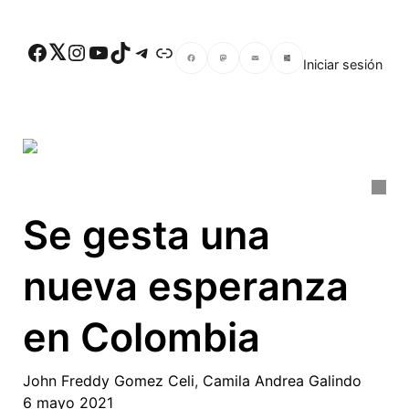
Skip to main content
Facebook
Twitter
Instagram
YouTube
TikTok
Telegram
Enlace
Iniciar sesión
Facebook
Mastodon
Email
Compartir
Se gesta una
nueva esperanza
en Colombia
John Freddy Gomez Celi
,
Camila Andrea Galindo
6 mayo 2021