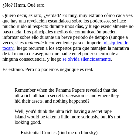
¿No? Hmm. Qué raro.
Quiero decir,
es
raro, ¿verdad? Es muy, muy extraño cómo cada vez
que hay una revelación escandalosa sobre los poderosos, se hace
mucho ruido al respecto durante unos días, y luego esencialmente no
pasa nada. Los principales medios de comunicación pueden
informar sobre ello durante un breve periodo de tiempo (aunque a
veces, si es
realmente
inconveniente para el imperio,
ni siquiera lo
tocan
), luego recurren a los expertos para que manejen la narrativa
de tal manera de asegurar que nadie en el poder se enfrente a
ninguna consecuencia, y luego
se olvida silenciosamente
.
Es extraño. Pero no podemos negar que es real.
Remember when the Panama Papers revealed that the
ultra rich all had a secret tax-evasion island where they
hid their assets, and nothing happened?
Well, you'd think the ultra rich having a secret rape
island would be taken a little more seriously, but it's not
looking good.
— Existential Comics (find me on bluesky)