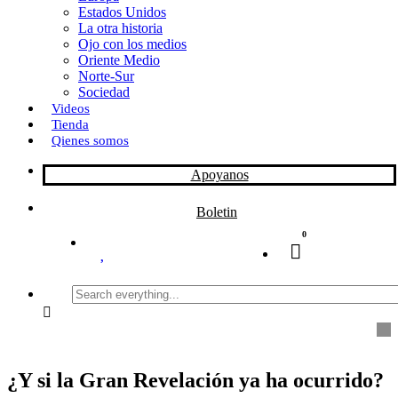
Estados Unidos
La otra historia
Ojo con los medios
Oriente Medio
Norte-Sur
Sociedad
Videos
Tienda
Qienes somos
Apoyanos
Boletin
0
Search
everything...
¿Y si la Gran Revelación ya ha ocurrido?