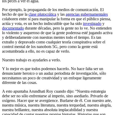
los peces a ver el agua.
Por ejemplo, la propaganda de los medios de comunicación. El
hecho de que la
clase plutocrática
y las
agencias gubernamentales
colaboren entre sí para manipular la forma en que el público piensa,
actúa y vota, es un hecho indiscutible que ha sido
investigado
y
documentado
durante décadas, pero la gente no lo ve. No entienden
lo violento y asqueroso de que la gente poderosa esté jugando activa
y deliberadamente con nuestras mentes todo el tiempo. Es tan
extraño y depravado como cualquier teoría conspirativa sobre el
control mental de los nanobots 5G, pero como la gente está
acostumbrada a ello, no es capaz de verlo.
Nuestro trabajo es ayudarles a verlo.
Y lo mejor es que todos podemos hacerlo. No hace falta ser un
denunciante heroico o un audaz periodista de investigación, sólo
necesitamos un poco de creatividad y un enfoque ligeramente
diferente de las cosas.
A esto apuntaba Arundhati Roy cuando dijo: “Nuestra estrategia
debe ser no sólo enfrentarse al imperio, sino asediarlo. Privarlo de
oxígeno. Hacer que se avergüence. Burlarse de él. Con nuestro arte,
nuestra música, nuestra literatura, nuestra terquedad, nuestra alegría,
nuestra brillantez, nuestra absoluta implacabilidad y nuestra
capacidad de contar nuestras propias historias. Historias que son