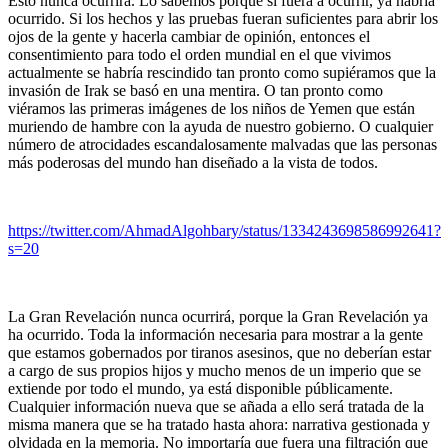
Esto nunca ocurrirá. Lo sabemos porque si fuera a ocurrir, ya habría
ocurrido. Si los hechos y las pruebas fueran suficientes para abrir los
ojos de la gente y hacerla cambiar de opinión, entonces el
consentimiento para todo el orden mundial en el que vivimos
actualmente se habría rescindido tan pronto como supiéramos que la
invasión de Irak se basó en una mentira. O tan pronto como
viéramos las primeras imágenes de los niños de Yemen que están
muriendo de hambre con la ayuda de nuestro gobierno. O cualquier
número de atrocidades escandalosamente malvadas que las personas
más poderosas del mundo han diseñado a la vista de todos.
https://twitter.com/AhmadAlgohbary/status/1334243698586992641?
s=20
La Gran Revelación nunca ocurrirá, porque la Gran Revelación ya
ha ocurrido. Toda la información necesaria para mostrar a la gente
que estamos gobernados por tiranos asesinos, que no deberían estar
a cargo de sus propios hijos y mucho menos de un imperio que se
extiende por todo el mundo, ya está disponible públicamente.
Cualquier información nueva que se añada a ello será tratada de la
misma manera que se ha tratado hasta ahora: narrativa gestionada y
olvidada en la memoria. No importaría que fuera una filtración que