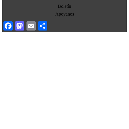
Estados Unidos
Boletín
Europa
Apoyanos
Oriente Medio
Facebook
Mastodon
Email
Compartir
Norte-Sur
Sociedad
Ojo con los medios
La otra historia