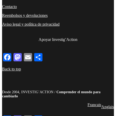
Contacto
Reembolsos y devoluciones
Aviso legal y política de privacidad
Apoyar Investig’Action
boletín
Facebook
Mastodon
Email
Compartir
Back to top
Desde 2004, INVESTIG’ACTION /
Comprender el mundo para
cambiarlo
Français
Anglais