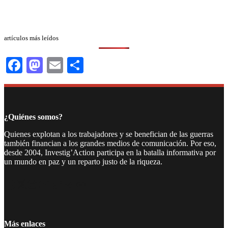
artículos más leídos
Facebook
Mastodon
Email
Compartir
¿Quiénes somos?
Quienes explotan a los trabajadores y se benefician de las guerras
también financian a los grandes medios de comunicación. Por eso,
desde 2004, Investig’Action participa en la batalla informativa por
un mundo en paz y un reparto justo de la riqueza.
Facebook
Twitter
Instagram
YouTube
TikTok
Telegram
Enlace
Más enlaces