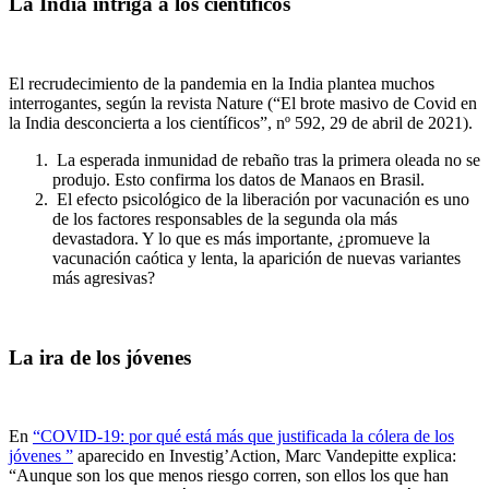
La India intriga a los científicos
El recrudecimiento de la pandemia en la India plantea muchos
interrogantes, según la revista Nature (“El brote masivo de Covid en
la India desconcierta a los científicos”, nº 592, 29 de abril de 2021).
La esperada inmunidad de rebaño tras la primera oleada no se
produjo. Esto confirma los datos de Manaos en Brasil.
El efecto psicológico de la liberación por vacunación es uno
de los factores responsables de la segunda ola más
devastadora. Y lo que es más importante, ¿promueve la
vacunación caótica y lenta, la aparición de nuevas variantes
más agresivas?
La ira de los jóvenes
En
“COVID-19: por qué
está más que justificada
la cólera de los
jóvenes ”
aparecido en Investig’Action, Marc Vandepitte explica:
“Aunque son los que menos riesgo corren, son ellos los que han