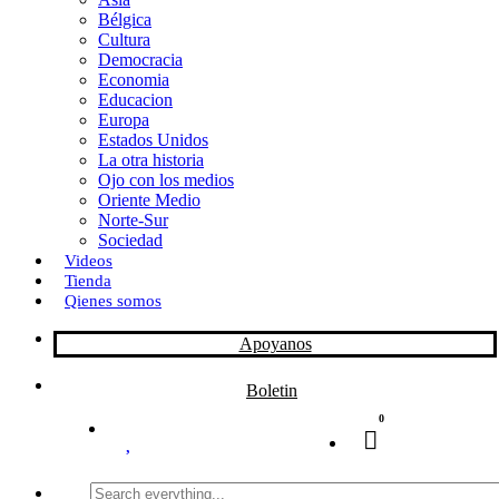
Bélgica
k
o
a
Cultura
Democracia
n
r
Economia
Educacion
t
Europa
Estados Unidos
i
La otra historia
r
Ojo con los medios
Oriente Medio
Norte-Sur
Sociedad
Videos
Tienda
Qienes somos
Apoyanos
Boletin
0
Search