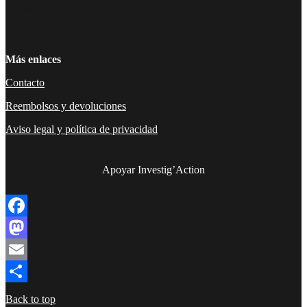
Facebook
Twitter
Instagram
YouTube
TikTok
Telegram
Enlace
Más enlaces
Contacto
Reembolsos y devoluciones
Aviso legal y política de privacidad
Apoyar Investig’Action
boletín
Facebook
Mastodon
Email
Compartir
Back to top