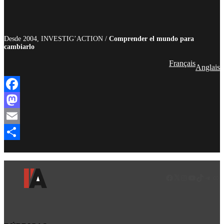
Desde 2004, INVESTIG’ACTION /
Comprender el mundo para
cambiarlo
Français
Anglais
Facebook
Mastodon
Email
Compartir
Facebook
LinkedIn
Instagram
YouTube
TikTok
Teleg
Enl