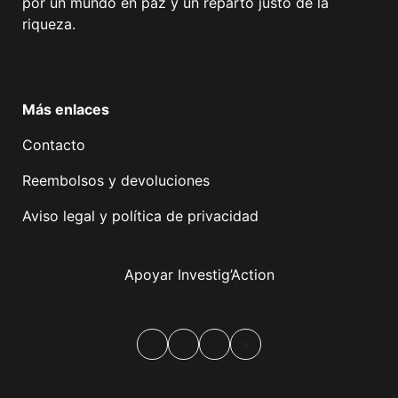
por un mundo en paz y un reparto justo de la
riqueza.
Facebook
Twitter
Instagram
YouTube
TikTok
Telegram
Enlace
Más enlaces
Contacto
Reembolsos y devoluciones
Aviso legal y política de privacidad
Apoyar Investig’Action
boletín
Facebook
Mastodon
Email
Compartir