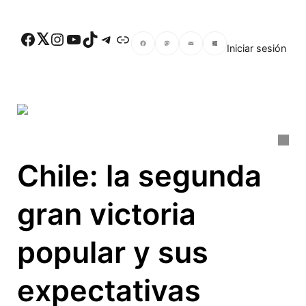
Skip to main content
Facebook
Twitter
Instagram
YouTube
TikTok
Telegram
Enlace
Iniciar sesión
Facebook
Mastodon
Email
Compartir
Chile: la segunda
gran victoria
popular y sus
expectativas