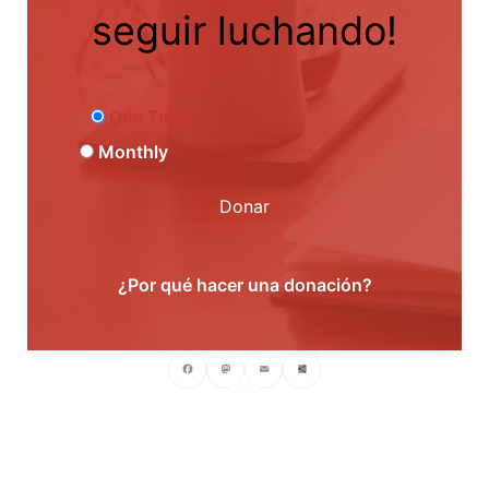
seguir luchando!
One Time
Monthly
Donar
¿Por qué hacer una donación?
Facebook
Mastodon
Email
Compartir