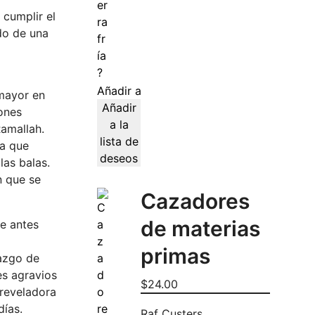
 cumplir el
do de una
Añadir al carrito
 mayor en
Añadir
iones
a la
Ramallah.
lista de
ia que
deseos
las balas.
n que se
Cazadores
de materias
ue antes
primas
razgo de
es agravios
$
24.00
 reveladora
días.
Raf Custers