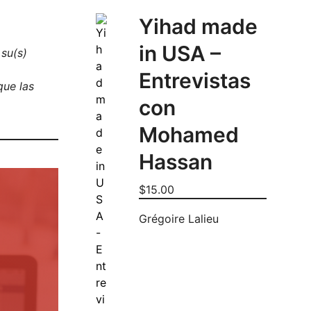
Yihad made
in USA –
 su(s)
Entrevistas
que las
con
Mohamed
Hassan
$
15.00
Grégoire Lalieu
.