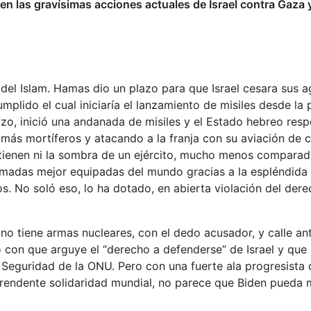
en las gravísimas acciones actuales de Israel contra Gaza y
del Islam. Hamas dio un plazo para que Israel cesara sus a
umplido el cual iniciaría el lanzamiento de misiles desde la
azo, inició una andanada de misiles y el Estado hebreo res
 más mortíferos y atacando a la franja con su aviación de
o tienen ni la sombra de un ejército, mucho menos compara
armadas mejor equipadas del mundo gracias a la espléndida
s. No soló eso, lo ha dotado, en abierta violación del der
no tiene armas nucleares, con el dedo acusador, y calle ant
 con que arguye el “derecho a defenderse” de Israel y que 
e Seguridad de la ONU. Pero con una fuerte ala progresista
orprendente solidaridad mundial, no parece que Biden pueda