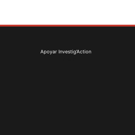
Apoyar Investig’Action
boletín