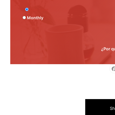
One Time
Monthly
¿Por q
Face
M
Sh