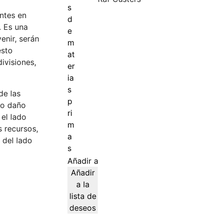
antes en
. Es una
enir, serán
esto
ivisiones,
de las
to daño
 el lado
s recursos,
 del lado
Añadir al carrito
Añadir
a la
lista de
deseos