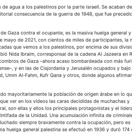
 de agua a los palestinos por la parte israelí. Se acaban de
itorial consecuencia de la guerra de 1948, que fue precedi
de Gaza contra el ocupante, es la masiva huelga general y
de mayo de 2021, con cientos de miles de participantes, la
cadas que vemos a los palestinos, por encima de sus divis
ibió Nida Ibraim, corresponsal de la cadena Al Jazeera en 
 escombros de Gaza –ahora acaso bombardeada con más fur
nse–, y en las de Cisjordania y Jerusalén ocupados y bajo 
Lud, Umm Al-Fahm, Kufr Qana y otros, donde algunos afirma
ado mayoritariamente la población de origen árabe en lo q
ay que ver en los videos las caras decididas de muchachas y
 son ellas y ellos los principales protagonistas y el lide
Intifada de la Unidad. Una acumulación infinita de criminal
ha luchado siempre bravamente contra la ocupación, pero es
tima huelga general palestina se efectuó en 1936 y duró 174 