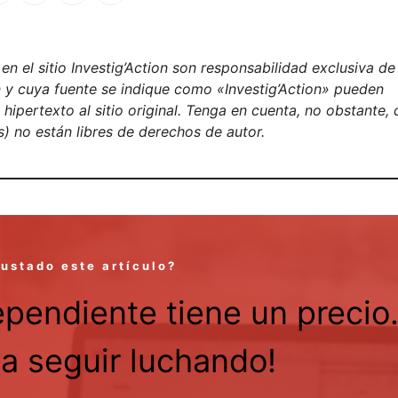
book
astodon
Email
Compartir
n el sitio Investig’Action son responsabilidad exclusiva de
on y cuya fuente se indique como «Investig’Action» pueden
ipertexto al sitio original. Tenga en cuenta, no obstante, 
) no están libres de derechos de autor.
gustado este artículo?
ependiente tiene un precio
a seguir luchando!