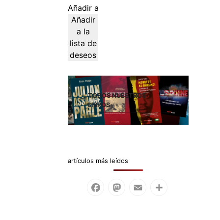
Añadir al carrito
Añadir
a la
lista de
deseos
TODOS NUESTROS
LIBROS
artículos más leídos
Facebook
Mastodon
Email
Compartir