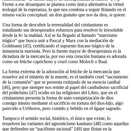
Frente a ese desamparo se plantea como única alternativa la virtud
teologal de la esperanza, lo que nos condena a seguir flotando en el
mismo vacío conceptual: un don gratuito que nos da dios, si quiere.
Una forma de descubrir la terrenalidad del cristianismo es
estudiando sus desesperados esfuerzos para resolver lo irresoluble
desde la fe: la maldad. Así se ha llegado al llamado “marxismo
trágico” que busca unir a Pascal y Marx con la mediación de
Goldmann [45], certificando el supuesto fracaso trágico de la
inmanencia marxista. Pero la fuente mayor de desesperanza es la
dictadura de la mercancía, por eso esta creación humana es adorada
como un fetiche caprichoso y cruel como Moloch o Baal.
La forma extrema de la adoración al fetiche de la mercancía que
resuelve así el misterio de la muerte, es el también cruel “sacramento
de la comunión” que se presenta extirpado de su esencia caníbal
[46], pero que siempre nos remite al papel del canibalismo sacrificial
del politeísmo [47] oculto en las religiones del Libro, que en el
cristianismo presenta la forma de auto-vampirización de dios
consigo mismo mediante el sacrificio en tortura del dios-hijo, algo
parecido a Uróboros, pero comido y bebido en el ágape sagrado.
Tampoco el sentido social, histórico, el único que existe, lo
resuelven las variantes del agnosticismo kantiano [48] como aquellas
que defienden un “pacifismo racional” [49] que flotan en la