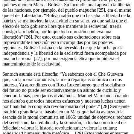
quienes oponen Marx a Bolívar. Su incondicional apoyo a la libertad
de las naciones, por ejemplo, del pueblo mapuche [25], era el mismo
que el del Libertador: “Bolívar sabía que no bastaba la libertad de la
patria y se mantuviera la esclavitud en su seno, ya que sabía que el
efecto de todo gobierno libre que mantiene la esclavitud, traería
consigo la rebelión, por lo que toda opresión conlleva una
liberación” [26]. Por esto, cuando sus exhortaciones sobre esta
imprescindible liberación eran incumplidas por los poderes
regionales, Bolívar insistía en la necesidad de que la lucha por la
independencia y la libertad de la esclavitud fuera acompañada por
una lucha moral [27], por una exigencia ética que impidiera el
mantenimiento de la esclavitud.
Santrich asumía esta filosofía: “Ya sabemos con el Che Guevara
que, sin la moral comunista, la mera repartija económica no nos
interesa. Ya aprendimos con Rosa Luxemburgo que el socialismo
del futuro no puede ser exclusivamente un asunto de cuchillo y
tenedor. Jamás, pero jamás olvidamos a Manuel Marulanda cuando
nos alertaba que todos nuestros esfuerzos y nuestras luchas tienen
por finalidad la conquista revolucionaria del poder.” [28] Semejante
tradición grandiosa se basaba en un Marx que había avanzado la
esencia de la moral comunista en 1865: unidad de objetivos; rechazo
del servilismo, la credulidad y la sumisión; la lucha como ideal de
felicidad; valorar la historia revolucionaria; valorar la cultura;
solidaridad humana; duda metódica… [29] Estos valores enmarcan