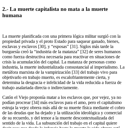
2.- La muerte capitalista no mata a la muerte
humana
La muerte planificada con una primera lógica militar surgió con la
propiedad privada y el proto Estado para saquear ganado, bienes,
esclavas y esclavos [30], y “esposas” [31]. Siglos más tarde la
burguesía creó la “industria de la matanza” [32] de seres humanos
como fuerza destructiva necesaria para reactivar en situaciones de
crisis la acumulación del capital. La matanza de personas como
industria, la muerte industrializada consustancial al imperialismo. La
metáfora marxista de la vampirización [33] del trabajo vivo para
objetivarlo en trabajo muerto, es escalofriantemente cierta, y
determina la desgracia e infelicidad de la vida reducida a fuerza de
trabajo asalariada directa o indirectamente.
Catón el Viejo proponía matar a los esclavos que, por vejez, ya no
podían procrear [34] más esclavos para el amo, pero el capitalismo
estruja la vejez obrera más allá de su muerte física mediante el cobro
de las deudas que ha dejado y la utilización ideológica y comercial
de su recuerdo, y del temor a la muerte descontextualizada del
sentido de la vida. La subsunción del trabajo en el capital quiere