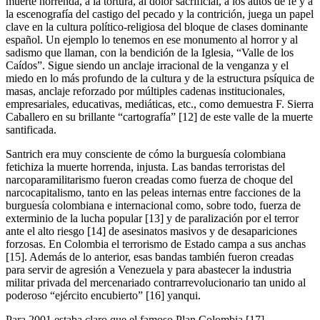
muerte horrenda, a la tortura, al dolor sacrificial, a los autos de fe y a
la escenografía del castigo del pecado y la contrición, juega un papel
clave en la cultura político-religiosa del bloque de clases dominante
español. Un ejemplo lo tenemos en ese monumento al horror y al
sadismo que llaman, con la bendición de la Iglesia, “Valle de los
Caídos”. Sigue siendo un anclaje irracional de la venganza y el
miedo en lo más profundo de la cultura y de la estructura psíquica de
masas, anclaje reforzado por múltiples cadenas institucionales,
empresariales, educativas, mediáticas, etc., como demuestra F. Sierra
Caballero en su brillante “cartografía” [12] de este valle de la muerte
santificada.
Santrich era muy consciente de cómo la burguesía colombiana
fetichiza la muerte horrenda, injusta. Las bandas terroristas del
narcoparamilitarismo fueron creadas como fuerza de choque del
narcocapitalismo, tanto en las peleas internas entre facciones de la
burguesía colombiana e internacional como, sobre todo, fuerza de
exterminio de la lucha popular [13] y de paralización por el terror
ante el alto riesgo [14] de asesinatos masivos y de desapariciones
forzosas. En Colombia el terrorismo de Estado campa a sus anchas
[15]. Además de lo anterior, esas bandas también fueron creadas
para servir de agresión a Venezuela y para abastecer la industria
militar privada del mercenariado contrarrevolucionario tan unido al
poderoso “ejército encubierto” [16] yanqui.
Para 2001 estaba claro que el famoso Plan Colombia [17],