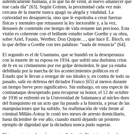
auténticamente humana, a lo que ha de venir, al nuevo amanecer que
trae cada día” [63]. Según Grimm, la proximidad cada vez más
cercana de la muerte nunca apagó su alegría y vitalidad. La
curiosidad no desaparecía, sino que le espoleaba a crear fuerzas
físicas y mentales que retrasasen la ley inexorable y, a la vez,
llenasen de contenido ese tiempo de vida restante tan precioso. Esta
visión es coherente con el brillante estudio sobre Goethe y su obra,
sobre Ariel, Fausto, Werther, Don Quijote…, que hace E. Blocb, en
la que define a Goethe con tres palabras: “nada de renuncia” [64].
El segundo es el de Unamuno, que se hundió en la desesperanza
con la muerte de su esposa en 1934, que sufrió una durísima crisis
de fe en su cristianismo por ese golpe demoledor, fe que ya estaba
debilitada por la marcha de los acontecimientos políticos en el
Estado que le llevan a renegar de sus ideales y, en contra de todo su
pasado, salir en defensa del dictador Franco [65] al menos durante
un tiempo breve pero significativo. Sin embargo, en una especie de
contraataque desesperado para recuperar su honor, el 12 de octubre
de 1936 se enfrentó en la Universidad de Salamanca al núcleo duro
del franquismo en un acto que ha pasado a la historia, a pesar de las
manipulaciones que ha sufrido. Su reafirmación de vida frente al
criminal Millán-Astray le costó tres meses de arresto domiciliario,
hasta diciembre de ese año, cuando murió dejando un postrero
ejemplo de dignidad que la dictadura nunca pudo superar.