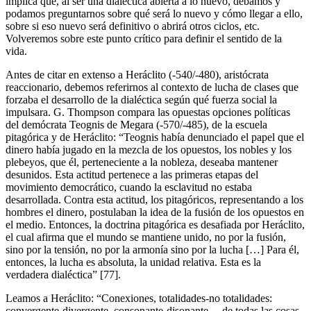
implica que, al ser una dialéctica abierta a lo nuevo, debamos y
podamos preguntarnos sobre qué será lo nuevo y cómo llegar a ello,
sobre si eso nuevo será definitivo o abrirá otros ciclos, etc.
Volveremos sobre este punto crítico para definir el sentido de la
vida.
Antes de citar en extenso a Heráclito (-540/-480), aristócrata
reaccionario, debemos referirnos al contexto de lucha de clases que
forzaba el desarrollo de la dialéctica según qué fuerza social la
impulsara. G. Thompson compara las opuestas opciones políticas
del demócrata Teognis de Megara (-570/-485), de la escuela
pitagórica y de Heráclito: “Teognis había denunciado el papel que el
dinero había jugado en la mezcla de los opuestos, los nobles y los
plebeyos, que él, perteneciente a la nobleza, deseaba mantener
desunidos. Esta actitud pertenece a las primeras etapas del
movimiento democrático, cuando la esclavitud no estaba
desarrollada. Contra esta actitud, los pitagóricos, representando a los
hombres el dinero, postulaban la idea de la fusión de los opuestos en
el medio. Entonces, la doctrina pitagórica es desafiada por Heráclito,
el cual afirma que el mundo se mantiene unido, no por la fusión,
sino por la tensión, no por la armonía sino por la lucha […] Para él,
entonces, la lucha es absoluta, la unidad relativa. Esta es la
verdadera dialéctica” [77].
Leamos a Heráclito: “Conexiones, totalidades-no totalidades:
convergente-divergente, consonante-disonante… de todas las cosas,