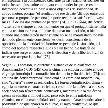
en respuesta a la complejidad creciente de las relaciones sociales en
todos los sentidos, sobre todo para comprender los procesos de
interacción colectiva en base a unos objetivos de solidaridad, de
apoyo mutuo, porque “el resultado de ese debate (diálogo entre dos
personas o grupos de personas) reporte recíproca satisfacción, vaya
más allá de los dos puntos de partida” [74]. En la
Ilíada
, dialéctica:
“…se repite siempre en los momentos en que el protagonista se halla
en una tensión extrema, al límite de tomar una decisión, o bien
cuando una deliberación inconsciente no se ha manifestado todavía
de modo plenamente consciente, es decir, consciencia de la
oposición, de la alteridad del hombre respecto de la situación, así
como del hombre respecto a Dios o a un hecho. Se trataría de
indicar que surge el concepto de la elección y de la libertad […] Es
necesario aceptar la lucha” [75].
Según G. Thomson, la diferencia sustantiva de la dialéctica de
Anaximandro (-610/-545) con la china y la egipcia consiste en que
el griego introdujo la contradicción del inicio y fin del ciclo [76]: no
era una dialéctica “cerrada” funcional a la eternidad monárquica,
sino “abierta” a nuevas realidades. La férrea centralización china y
egipcia mantuvo el carácter cíclico, cerrado de la dialéctica en estas
sociedades tan férreamente controladas, mientras que la dialéctica
azteca sí admitía el fin del ciclo, pero sólo lo en la mitología
cósmica, no en la materialidad social y natural. Anaximandro abre la
posibilidad de que aparezca lo nuevo, el salto cualitativo, lo que