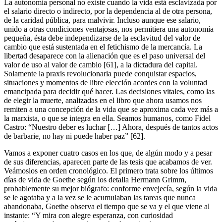
La autonomía personal no existe cuando la vida está esclavizada por
el salario directo o indirecto, por la dependencia al de otra persona,
de la caridad pública, para malvivir. Incluso aunque ese salario,
unido a otras condiciones ventajosas, nos permitiera una autonomía
pequeña, ésta debe independizarse de la esclavitud del valor de
cambio que está sustentada en el fetichismo de la mercancía. La
libertad desaparece con la alienación que es el paso universal del
valor de uso al valor de cambio [61], a la dictadura del capital.
Solamente la praxis revolucionaria puede conquistar espacios,
situaciones y momentos de libre elección acordes con la voluntad
emancipada para decidir qué hacer. Las decisiones vitales, como las
de elegir la muerte, analizadas en el libro que ahora usamos nos
remiten a una concepción de la vida que se aproxima cada vez más a
la marxista, o que se integra en ella. Seamos humanos, como Fidel
Castro: “Nuestro deber es luchar […] Ahora, después de tantos actos
de barbarie, no hay ni puede haber paz” [62].
Vamos a exponer cuatro casos en los que, de algún modo y a pesar
de sus diferencias, aparecen parte de las tesis que acabamos de ver.
Veámoslos en orden cronológico. El primero trata sobre los últimos
días de vida de Goethe según los detalla Hermann Grimm,
probablemente su mejor biógrafo: conforme envejecía, según la vida
se le agotaba y a la vez se le acumulaban las tareas que nunca
abandonaba, Goethe observa el tiempo que se va y el que viene al
instante: “Y mira con alegre esperanza, con curiosidad