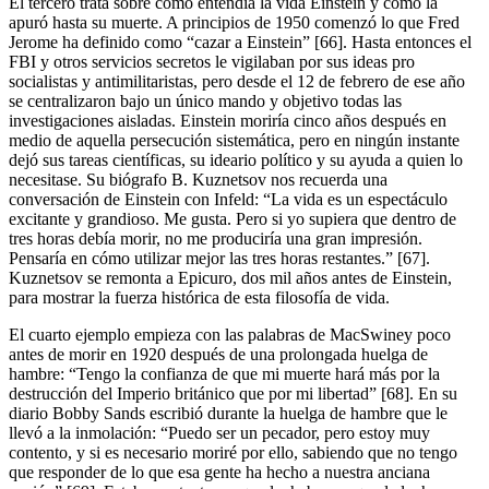
El tercero trata sobre cómo entendía la vida Einstein y cómo la
apuró hasta su muerte. A principios de 1950 comenzó lo que Fred
Jerome ha definido como “cazar a Einstein” [66]. Hasta entonces el
FBI y otros servicios secretos le vigilaban por sus ideas pro
socialistas y antimilitaristas, pero desde el 12 de febrero de ese año
se centralizaron bajo un único mando y objetivo todas las
investigaciones aisladas. Einstein moriría cinco años después en
medio de aquella persecución sistemática, pero en ningún instante
dejó sus tareas científicas, su ideario político y su ayuda a quien lo
necesitase. Su biógrafo B. Kuznetsov nos recuerda una
conversación de Einstein con Infeld: “La vida es un espectáculo
excitante y grandioso. Me gusta. Pero si yo supiera que dentro de
tres horas debía morir, no me produciría una gran impresión.
Pensaría en cómo utilizar mejor las tres horas restantes.” [67].
Kuznetsov se remonta a Epicuro, dos mil años antes de Einstein,
para mostrar la fuerza histórica de esta filosofía de vida.
El cuarto ejemplo empieza con las palabras de MacSwiney poco
antes de morir en 1920 después de una prolongada huelga de
hambre: “Tengo la confianza de que mi muerte hará más por la
destrucción del Imperio británico que por mi libertad” [68]. En su
diario Bobby Sands escribió durante la huelga de hambre que le
llevó a la inmolación: “Puedo ser un pecador, pero estoy muy
contento, y si es necesario moriré por ello, sabiendo que no tengo
que responder de lo que esa gente ha hecho a nuestra anciana