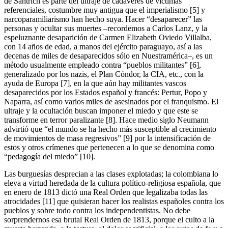
de Santrich es parte del ultraje de cadáveres de víctimas
referenciales, costumbre muy antigua que el imperialismo [5] y
narcoparamiliarismo han hecho suya. Hacer “desaparecer” las
personas y ocultar sus muertes –recordemos a Carlos Lanz, y la
espeluznante desaparición de Carmen Elizabeth Oviedo Villalba,
con 14 años de edad, a manos del ejército paraguayo, así a las
decenas de miles de desaparecidos sólo en Nuestramérica–, es un
método usualmente empleado contra “pueblos militantes” [6],
generalizado por los nazis, el Plan Cóndor, la CIA, etc., con la
ayuda de Europa [7], en la que aún hay militantes vascos
desaparecidos por los Estados español y francés: Pertur, Popo y
Naparra, así como varios miles de asesinados por el franquismo. El
ultraje y la ocultación buscan imponer el miedo y que este se
transforme en terror paralizante [8]. Hace medio siglo Neumann
advirtió que “el mundo se ha hecho más susceptible al crecimiento
de movimientos de masa regresivos” [9] por la intensificación de
estos y otros crímenes que pertenecen a lo que se denomina como
“pedagogía del miedo” [10].
Las burguesías desprecian a las clases explotadas; la colombiana lo
eleva a virtud heredada de la cultura político-religiosa española, que
en enero de 1813 dictó una Real Orden que legalizaba todas las
atrocidades [11] que quisieran hacer los realistas españoles contra los
pueblos y sobre todo contra los independentistas. No debe
sorprendernos esa brutal Real Orden de 1813, porque el culto a la