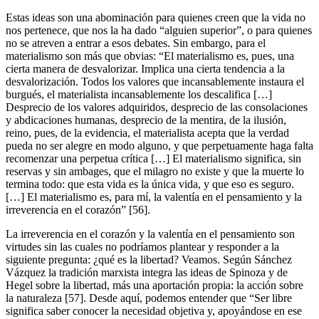
Estas ideas son una abominación para quienes creen que la vida no
nos pertenece, que nos la ha dado “alguien superior”, o para quienes
no se atreven a entrar a esos debates. Sin embargo, para el
materialismo son más que obvias: “El materialismo es, pues, una
cierta manera de desvalorizar. Implica una cierta tendencia a la
desvalorización. Todos los valores que incansablemente instaura el
burgués, el materialista incansablemente los descalifica […]
Desprecio de los valores adquiridos, desprecio de las consolaciones
y abdicaciones humanas, desprecio de la mentira, de la ilusión,
reino, pues, de la evidencia, el materialista acepta que la verdad
pueda no ser alegre en modo alguno, y que perpetuamente haga falta
recomenzar una perpetua crítica […] El materialismo significa, sin
reservas y sin ambages, que el milagro no existe y que la muerte lo
termina todo: que esta vida es la única vida, y que eso es seguro.
[…] El materialismo es, para mí, la valentía en el pensamiento y la
irreverencia en el corazón” [56].
La irreverencia en el corazón y la valentía en el pensamiento son
virtudes sin las cuales no podríamos plantear y responder a la
siguiente pregunta: ¿qué es la libertad? Veamos. Según Sánchez
Vázquez la tradición marxista integra las ideas de Spinoza y de
Hegel sobre la libertad, más una aportación propia: la acción sobre
la naturaleza [57]. Desde aquí, podemos entender que “Ser libre
significa saber conocer la necesidad objetiva y, apoyándose en ese