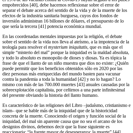
empobrecidos [40], debe hacernos reflexionar sobre el error de
separar el debate acerca del sentido de la vida y de la muerte de los
efectos de la industria sanitaria burguesa, cuyos dos fondos de
inversión administran 16 billones de dólares, el presupuesto de lo
que sería la tercera [41] potencia económica mundial.
En las coordenadas mentales impuestas por la religión, el debate
sobre el sentido de la vida nos lleva al ateísmo, a la impotencia de la
teología para resolver el
mysterium iniquitatis
, que es más que el
simple “misterio del mal” porque la iniquidad es la maldad absoluta,
y todo lo absoluto es monopolio de dioses y diosas. Ya es tópica la
frase de que el llanto de un niño muestra que dios no existe: ¿Quién
puede permitir que los beneficios obtenidos sólo en 2020 por las
diez personas más enriquecidas del mundo basten para vacunar
contra la pandemia a toda la humanidad [42] y no lo hagan? Lo
mismo con más de las 700.000 muertes [43] anuales causadas por la
sobreexplotación capitalista, por ceñirnos a una parte infinitesimal
del presente obviando la historia del llanto humano.
Es característico de las religiones del Libro –judaísmo, cristianismo e
islam– que se hable más de la iniquidad que de la historicidad
concreta de la muerte. Conociendo el origen y función social de la
iniquidad, del mal sin aparente causa que no sea el arcano de los
designios divinos, debemos decir que la frase siguiente es
reaccionaria: “la fuente mayor de desesperanza: la muerte” [44].