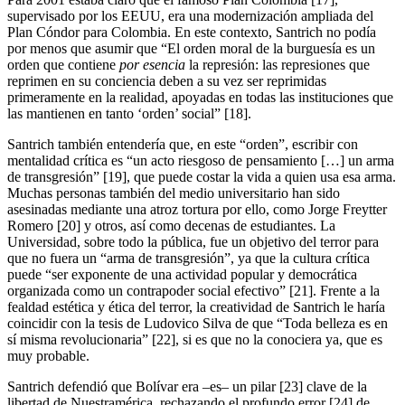
supervisado por los EEUU, era una modernización ampliada del
Plan Cóndor para Colombia. En este contexto, Santrich no podía
por menos que asumir que “El orden moral de la burguesía es un
orden que contiene
por esencia
la represión: las represiones que
reprimen en su conciencia deben a su vez ser reprimidas
primeramente en la realidad, apoyadas en todas las instituciones que
las mantienen en tanto ‘orden’ social” [18].
Santrich también entendería que, en este “orden”, escribir con
mentalidad crítica es “un acto riesgoso de pensamiento […] un arma
de transgresión” [19], que puede costar la vida a quien usa esa arma.
Muchas personas también del medio universitario han sido
asesinadas mediante una atroz tortura por ello, como Jorge Freytter
Romero [20] y otros, así como decenas de estudiantes. La
Universidad, sobre todo la pública, fue un objetivo del terror para
que no fuera un “arma de transgresión”, ya que la cultura crítica
puede “ser exponente de una actividad popular y democrática
organizada como un contrapoder social efectivo” [21]. Frente a la
fealdad estética y ética del terror, la creatividad de Santrich le haría
coincidir con la tesis de Ludovico Silva de que “Toda belleza es en
sí misma revolucionaria” [22], si es que no la conociera ya, que es
muy probable.
Santrich defendió que Bolívar era –es– un pilar [23] clave de la
libertad de Nuestramérica, rechazando el profundo error [24] de