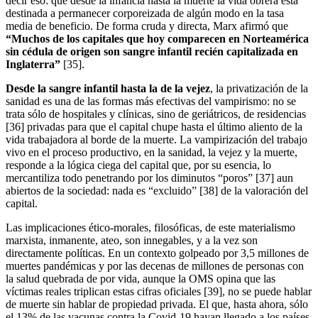
decir eso: que desde la infancia hasta la muerte la vida obrera está
destinada a permanecer corporeizada de algún modo en la tasa
media de beneficio. De forma cruda y directa, Marx afirmó que
“Muchos de los capitales que hoy comparecen en Norteamérica
sin cédula de origen son sangre infantil recién capitalizada en
Inglaterra”
[35].
Desde la sangre infantil hasta la de la vejez
, la privatización de la
sanidad es una de las formas más efectivas del vampirismo: no se
trata sólo de hospitales y clínicas, sino de geriátricos, de residencias
[36] privadas para que el capital chupe hasta el último aliento de la
vida trabajadora al borde de la muerte. La vampirización del trabajo
vivo en el proceso productivo, en la sanidad, la vejez y la muerte,
responde a la lógica ciega del capital que, por su esencia, lo
mercantiliza todo penetrando por los diminutos “poros” [37] aun
abiertos de la sociedad: nada es “excluido” [38] de la valoración del
capital.
Las implicaciones ético-morales, filosóficas, de este materialismo
marxista, inmanente, ateo, son innegables, y a la vez son
directamente políticas. En un contexto golpeado por 3,5 millones de
muertes pandémicas y por las decenas de millones de personas con
la salud quebrada de por vida, aunque la OMS opina que las
víctimas reales triplican estas cifras oficiales [39], no se puede hablar
de muerte sin hablar de propiedad privada. El que, hasta ahora, sólo
el 13% de las vacunas contra la Covid-19 hayan llegado a los países