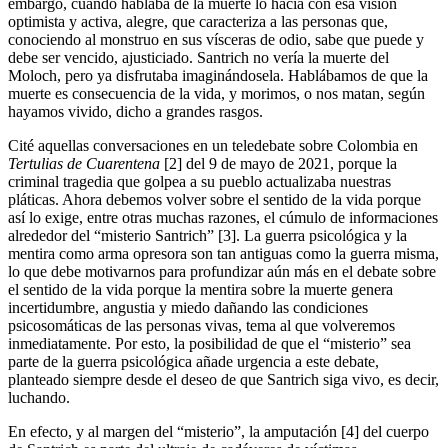
embargo, cuando hablaba de la muerte lo hacía con esa visión
optimista y activa, alegre, que caracteriza a las personas que,
conociendo al monstruo en sus vísceras de odio, sabe que puede y
debe ser vencido, ajusticiado. Santrich no vería la muerte del
Moloch, pero ya disfrutaba imaginándosela. Hablábamos de que la
muerte es consecuencia de la vida, y morimos, o nos matan, según
hayamos vivido, dicho a grandes rasgos.
Cité aquellas conversaciones en un teledebate sobre Colombia en
Tertulias de Cuarentena
[2] del 9 de mayo de 2021, porque la
criminal tragedia que golpea a su pueblo actualizaba nuestras
pláticas. Ahora debemos volver sobre el sentido de la vida porque
así lo exige, entre otras muchas razones, el cúmulo de informaciones
alrededor del “misterio Santrich” [3]. La guerra psicológica y la
mentira como arma opresora son tan antiguas como la guerra misma,
lo que debe motivarnos para profundizar aún más en el debate sobre
el sentido de la vida porque la mentira sobre la muerte genera
incertidumbre, angustia y miedo dañando las condiciones
psicosomáticas de las personas vivas, tema al que volveremos
inmediatamente. Por esto, la posibilidad de que el “misterio” sea
parte de la guerra psicológica añade urgencia a este debate,
planteado siempre desde el deseo de que Santrich siga vivo, es decir,
luchando.
En efecto, y al margen del “misterio”, la amputación [4] del cuerpo