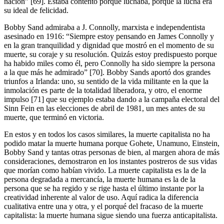
nación” [69]. Estaba contento porque luchaba, porque la lucha era
su ideal de felicidad.
Bobby Sand admiraba a J. Connolly, marxista e independentista
asesinado en 1916: “Siempre estoy pensando en James Connolly y
en la gran tranquilidad y dignidad que mostró en el momento de su
muerte, su coraje y su resolución. Quizás estoy predispuesto porque
ha habido miles como él, pero Connolly ha sido siempre la persona
a la que más he admirado” [70]. Bobby Sands aportó dos grandes
triunfos a Irlanda: uno, su sentido de la vida militante en la que la
inmolación es parte de la totalidad liberadora, y otro, el enorme
impulso [71] que su ejemplo estaba dando a la campaña electoral del
Sinn Fein en las elecciones de abril de 1981, un mes antes de su
muerte, que terminó en victoria.
En estos y en todos los casos similares, la muerte capitalista no ha
podido matar la muerte humana porque Gohete, Unamuno, Einstein,
Bobby Sand y tantas otras personas de bien, al margen ahora de más
consideraciones, demostraron en los instantes postreros de sus vidas
que morían como habían vivido. La muerte capitalista es la de la
persona degradada a mercancía, la muerte humana es la de la
persona que se ha regido y se rige hasta el último instante por la
creatividad inherente al valor de uso. Aquí radica la diferencia
cualitativa entre una y otra, y el porqué del fracaso de la muerte
capitalista: la muerte humana sigue siendo una fuerza anticapitalista.