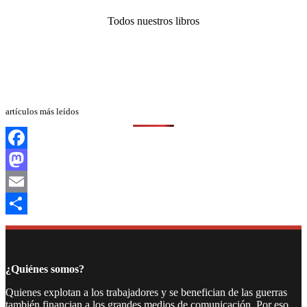
Todos nuestros libros
artículos más leídos
Facebook
Mastodon
Email
Compartir
¿Quiénes somos?
Quienes explotan a los trabajadores y se benefician de las guerras
también financian a los grandes medios de comunicación. Por eso,