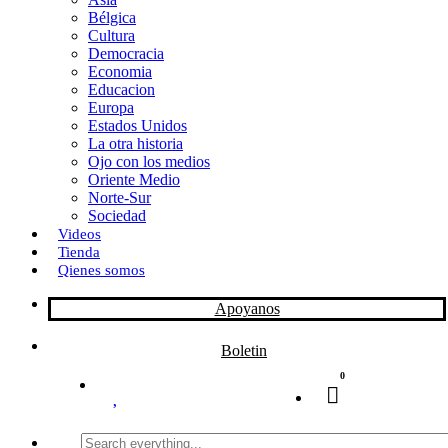
Bélgica
k
o
a
Cultura
Democracia
n
r
Economia
Educacion
t
Europa
Estados Unidos
i
La otra historia
r
Ojo con los medios
Oriente Medio
Norte-Sur
Sociedad
Videos
Tienda
Qienes somos
Apoyanos
Boletin
0
Search