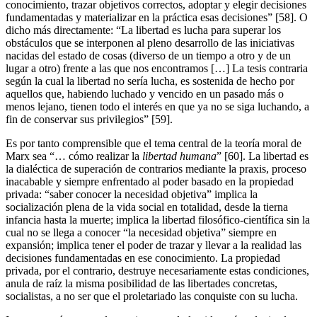
conocimiento, trazar objetivos correctos, adoptar y elegir decisiones
fundamentadas y materializar en la práctica esas decisiones” [58]. O
dicho más directamente: “La libertad es lucha para superar los
obstáculos que se interponen al pleno desarrollo de las iniciativas
nacidas del estado de cosas (diverso de un tiempo a otro y de un
lugar a otro) frente a las que nos encontramos […] La tesis contraria
según la cual la libertad no sería lucha, es sostenida de hecho por
aquellos que, habiendo luchado y vencido en un pasado más o
menos lejano, tienen todo el interés en que ya no se siga luchando, a
fin de conservar sus privilegios” [59].
Es por tanto comprensible que el tema central de la teoría moral de
Marx sea “… cómo realizar la
libertad humana
” [60]. La libertad es
la dialéctica de superación de contrarios mediante la praxis, proceso
inacabable y siempre enfrentado al poder basado en la propiedad
privada: “saber conocer la necesidad objetiva” implica la
socialización plena de la vida social en totalidad, desde la tierna
infancia hasta la muerte; implica la libertad filosófico-científica sin la
cual no se llega a conocer “la necesidad objetiva” siempre en
expansión; implica tener el poder de trazar y llevar a la realidad las
decisiones fundamentadas en ese conocimiento. La propiedad
privada, por el contrario, destruye necesariamente estas condiciones,
anula de raíz la misma posibilidad de las libertades concretas,
socialistas, a no ser que el proletariado las conquiste con su lucha.