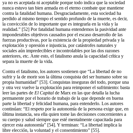
ya no es aceptada ni aceptable porque todo indica que la sociedad
nunca estuvo tan bien armada en el eterno combate que mantiene
contra la fatalidad humana. Desgraciadamente, esta sociedad ha
perdido al mismo tiempo el sentido profundo de la muerte, es decir,
la convicción de lo importante que es integrarla en la vida y la
realidad.” [52] Por fatalidad humana entendemos la pasividad ante
imponderables objetivos causados por el escaso desarrollo de las
fuerzas productivas, por la existencia de la propiedad privada y la
explotación y opresión e injusticia, por catástrofes naturales y
sociales aún impredecibles e incontrolables por las dos razones
anteriores, etc. Ante esto, el fatalismo anula la capacidad crítica y
separa la muerte de la vida.
Contra el fatalismo, los autores sostienen que “La libertad de no
sufrir y la de morir son la última conquista del ser humano sobre su
propia humanidad” [53]. Conquistas inseguras del todo, porque una
y otra vez vuelve la explotación para reimponer el sufrimiento: basta
leer las partes de
El Capital
de Marx en las que detalla la lucha
permanente por el horario de trabajo de la que depende en buena
parte la libertad y felicidad humana, para entenderlo. Los autores
continúan: “El respeto por la autonomía de la persona exige que, en
última instancia, sea ella quien tome las decisiones concernientes a
su cuerpo y salud siempre que esté mentalmente capacitada para
ejercer esta autonomía” [54]. Y terminan: “La libertad implica la
libre elección, la voluntad y el consentimiento” [55].