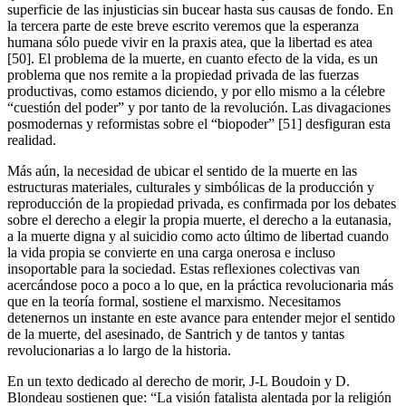
superficie de las injusticias sin bucear hasta sus causas de fondo. En
la tercera parte de este breve escrito veremos que la esperanza
humana sólo puede vivir en la praxis atea, que la libertad es atea
[50]. El problema de la muerte, en cuanto efecto de la vida, es un
problema que nos remite a la propiedad privada de las fuerzas
productivas, como estamos diciendo, y por ello mismo a la célebre
“cuestión del poder” y por tanto de la revolución. Las divagaciones
posmodernas y reformistas sobre el “biopoder” [51] desfiguran esta
realidad.
Más aún, la necesidad de ubicar el sentido de la muerte en las
estructuras materiales, culturales y simbólicas de la producción y
reproducción de la propiedad privada, es confirmada por los debates
sobre el derecho a elegir la propia muerte, el derecho a la eutanasia,
a la muerte digna y al suicidio como acto último de libertad cuando
la vida propia se convierte en una carga onerosa e incluso
insoportable para la sociedad. Estas reflexiones colectivas van
acercándose poco a poco a lo que, en la práctica revolucionaria más
que en la teoría formal, sostiene el marxismo. Necesitamos
detenernos un instante en este avance para entender mejor el sentido
de la muerte, del asesinado, de Santrich y de tantos y tantas
revolucionarias a lo largo de la historia.
En un texto dedicado al derecho de morir, J-L Boudoin y D.
Blondeau sostienen que: “La visión fatalista alentada por la religión