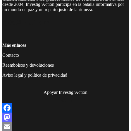
desde 2004, Investig’Action participa en la batalla informativa por
un mundo en paz y un reparto justo de la riqueza.
Facebook
Twitter
Instagram
YouTube
TikTok
Telegram
Enlace
Más enlaces
Contacto
Reembolsos y devoluciones
Aviso legal y política de privacidad
Apoyar Investig’Action
boletín
Facebook
Mastodon