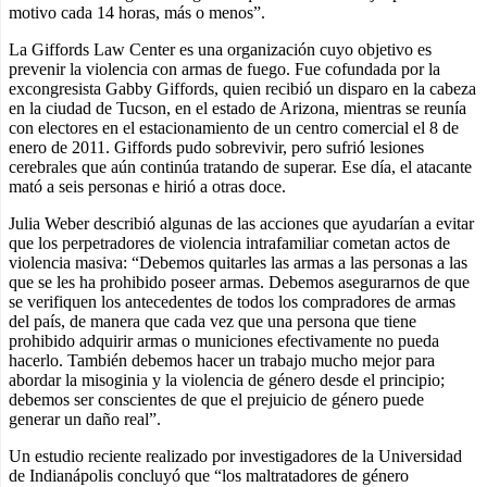
motivo cada 14 horas, más o menos”.
La Giffords Law Center es una organización cuyo objetivo es
prevenir la violencia con armas de fuego. Fue cofundada por la
excongresista Gabby Giffords, quien recibió un disparo en la cabeza
en la ciudad de Tucson, en el estado de Arizona, mientras se reunía
con electores en el estacionamiento de un centro comercial el 8 de
enero de 2011. Giffords pudo sobrevivir, pero sufrió lesiones
cerebrales que aún continúa tratando de superar. Ese día, el atacante
mató a seis personas e hirió a otras doce.
Julia Weber describió algunas de las acciones que ayudarían a evitar
que los perpetradores de violencia intrafamiliar cometan actos de
violencia masiva: “Debemos quitarles las armas a las personas a las
que se les ha prohibido poseer armas. Debemos asegurarnos de que
se verifiquen los antecedentes de todos los compradores de armas
del país, de manera que cada vez que una persona que tiene
prohibido adquirir armas o municiones efectivamente no pueda
hacerlo. También debemos hacer un trabajo mucho mejor para
abordar la misoginia y la violencia de género desde el principio;
debemos ser conscientes de que el prejuicio de género puede
generar un daño real”.
Un estudio reciente realizado por investigadores de la Universidad
de Indianápolis concluyó que “los maltratadores de género