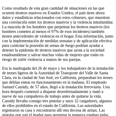
Como resultado de esta gran cantidad de situaciones en las que
ocurren tiroteos masivos en Estados Unidos, el país tiene ahora
datos y estadísticas relacionados con estos crímenes, que muestran
una correlación entre los tiroteos masivos y la violencia intrafamiliar.
La mayoría de los hombres que perpetran los tiroteos masivos (los
hombres cometen al menos el 97% de esos incidentes) también
tienen antecedentes de violencia en el hogar. Esta información, junto
con la implementación de medidas sensatas y de aplicación efectiva
para controlar la posesión de armas de fuego podrían ayudar a
detener la epidemia de tiroteos masivos que azota a la sociedad
estadounidense y salvar muchas vidas de mujeres que están en
riesgo de sufrir violencia a manos de sus parejas.
Era la madrugada del 26 de mayo y los trabajadores de la instalación
de trenes ligeros de la Autoridad de Transporte del Valle de Santa
Clara, en la ciudad de San José, en California, preparaban los trenes
que debían entrar en funcionamiento en la mañana. El empleado
Samuel Cassidy, de 57 años, llegó a la instalación ferroviaria. Una
hora después comenzó a disparar desenfrenadamente y mató a
nueve de sus compañeros de trabajo antes de quitarse la vida.
Cassidy llevaba consigo tres pistolas y unos 32 cargadores, algunos
de ellos prohibidos en el estado de California. Las autoridades
registraron su casa y encontraron allí otra decena de armas. Las
pistolas que usó el tirador para perpetrar la matanza estaban todas