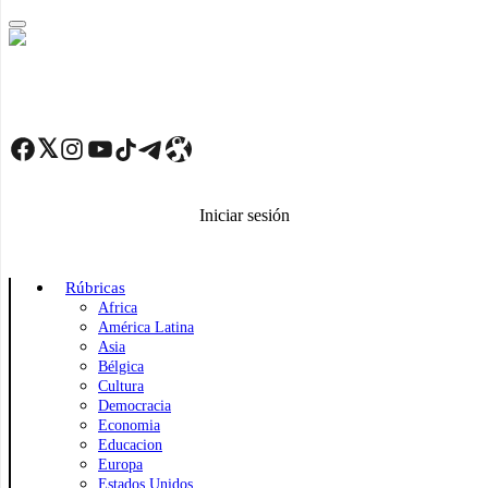
Skip
to
main
content
Facebook
Twitter
Instagram
YouTube
TikTok
Telegram
Enlace
Iniciar sesión
Rúbricas
Africa
América Latina
Asia
Bélgica
Cultura
Democracia
Economia
Educacion
Europa
Estados Unidos