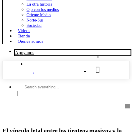
La otra historia
Ojo con los medios
Oriente Medio
Norte-Sur
Sociedad
Videos
Tienda
Qienes somos
Apoyanos
0
Search
everything...
El vínculo letal entre los tiroteos masivos y la