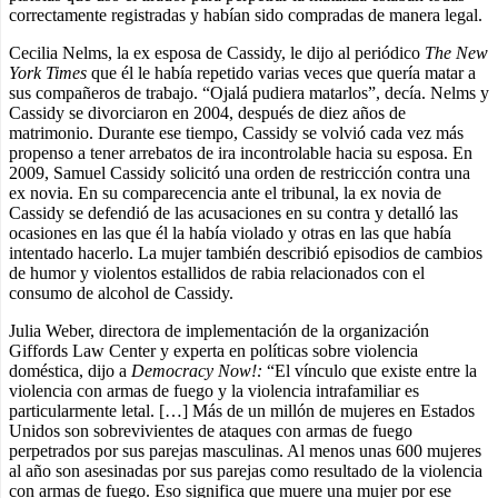
correctamente registradas y habían sido compradas de manera legal.
Cecilia Nelms, la ex esposa de Cassidy, le dijo al periódico
The New
York Times
que él le había repetido varias veces que quería matar a
sus compañeros de trabajo. “Ojalá pudiera matarlos”, decía. Nelms y
Cassidy se divorciaron en 2004, después de diez años de
matrimonio. Durante ese tiempo, Cassidy se volvió cada vez más
propenso a tener arrebatos de ira incontrolable hacia su esposa. En
2009, Samuel Cassidy solicitó una orden de restricción contra una
ex novia. En su comparecencia ante el tribunal, la ex novia de
Cassidy se defendió de las acusaciones en su contra y detalló las
ocasiones en las que él la había violado y otras en las que había
intentado hacerlo. La mujer también describió episodios de cambios
de humor y violentos estallidos de rabia relacionados con el
consumo de alcohol de Cassidy.
Julia Weber, directora de implementación de la organización
Giffords Law Center y experta en políticas sobre violencia
doméstica, dijo a
Democracy Now!:
“El vínculo que existe entre la
violencia con armas de fuego y la violencia intrafamiliar es
particularmente letal. […] Más de un millón de mujeres en Estados
Unidos son sobrevivientes de ataques con armas de fuego
perpetrados por sus parejas masculinas. Al menos unas 600 mujeres
al año son asesinadas por sus parejas como resultado de la violencia
con armas de fuego. Eso significa que muere una mujer por ese