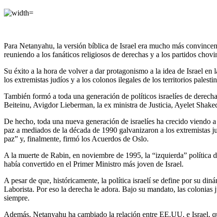
Para Netanyahu, la versión bíblica de Israel era mucho más convincent
reuniendo a los fanáticos religiosos de derechas y a los partidos chov
Su éxito a la hora de volver a dar protagonismo a la idea de Israel en 
los extremistas judíos y a los colonos ilegales de los territorios pales
También formó a toda una generación de políticos israelíes de derechas
Beiteinu, Avigdor Lieberman, la ex ministra de Justicia, Ayelet Shaked
De hecho, toda una nueva generación de israelíes ha crecido viendo a Ne
paz a mediados de la década de 1990 galvanizaron a los extremistas j
paz” y, finalmente, firmó los Acuerdos de Oslo.
A la muerte de Rabin, en noviembre de 1995, la “izquierda” política d
había convertido en el Primer Ministro más joven de Israel.
A pesar de que, históricamente, la política israelí se define por su 
Laborista. Por eso la derecha le adora. Bajo su mandato, las colonias
siempre.
Además, Netanyahu ha cambiado la relación entre EE.UU. e Israel, que 