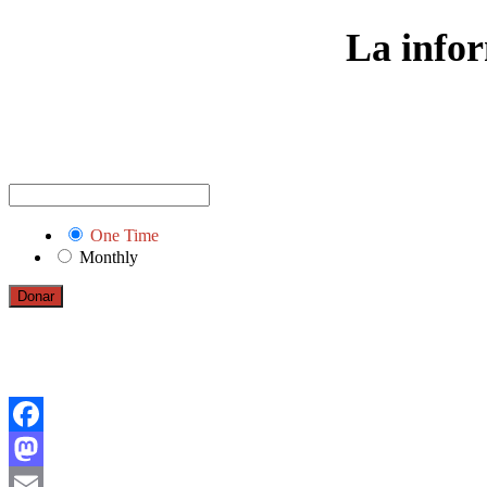
La infor
One Time
Monthly
Donar
Facebook
Mastodon