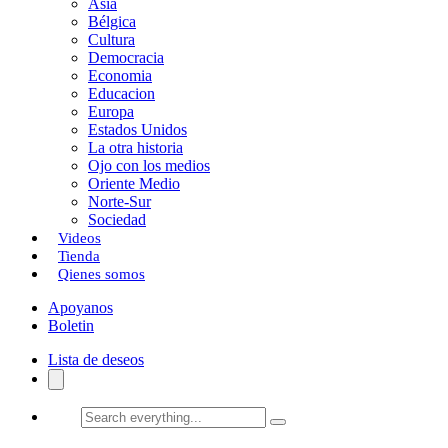
Asia
Bélgica
Cultura
Democracia
Economia
Educacion
Europa
Estados Unidos
La otra historia
Ojo con los medios
Oriente Medio
Norte-Sur
Sociedad
Videos
Tienda
Qienes somos
Apoyanos
Boletin
Lista de deseos
Search
everything...