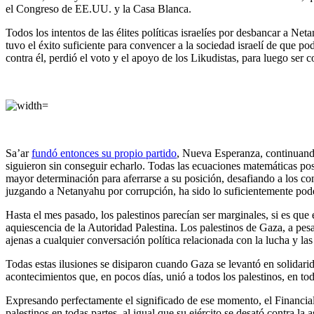
el Congreso de EE.UU. y la Casa Blanca.
Todos los intentos de las élites políticas israelíes por desbancar a N
tuvo el éxito suficiente para convencer a la sociedad israelí de que 
contra él, perdió el voto y el apoyo de los Likudistas, para luego ser 
Sa’ar
fundó entonces su propio partido
, Nueva Esperanza, continuando
siguieron sin conseguir echarlo. Todas las ecuaciones matemáticas posi
mayor determinación para aferrarse a su posición, desafiando a los con
juzgando a Netanyahu por corrupción, ha sido lo suficientemente pode
Hasta el mes pasado, los palestinos parecían ser marginales, si es que
aquiescencia de la Autoridad Palestina. Los palestinos de Gaza, a pes
ajenas a cualquier conversación política relacionada con la lucha y las
Todas estas ilusiones se disiparon cuando Gaza se levantó en solidar
acontecimientos que, en pocos días, unió a todos los palestinos, en tod
Expresando perfectamente el significado de ese momento, el Financial 
palestinos en todas partes, al igual que su ejército se desató contra l