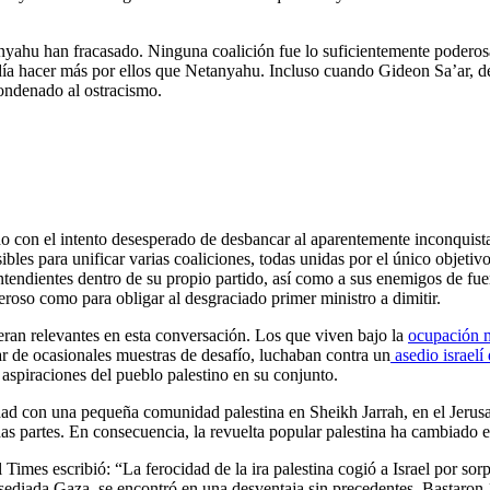
etanyahu han fracasado. Ninguna coalición fue lo suficientemente poderosa
podía hacer más por ellos que Netanyahu. Incluso cuando Gideon Sa’ar, d
condenado al ostracismo.
 con el intento desesperado de desbancar al aparentemente inconquist
bles para unificar varias coaliciones, todas unidas por el único objeti
tendientes dentro de su propio partido, así como a sus enemigos de fuera
roso como para obligar al desgraciado primer ministro a dimitir.
 eran relevantes en esta conversación. Los que viven bajo la
ocupación mi
ar de ocasionales muestras de desafío, luchaban contra un
asedio israelí
 aspiraciones del pueblo palestino en su conjunto.
idad con una pequeña comunidad palestina en Sheikh Jarrah, en el Jerus
as partes. En consecuencia, la revuelta popular palestina ha cambiado el 
Times escribió: “La ferocidad de la ira palestina cogió a Israel por so
a asediada Gaza, se encontró en una desventaja sin precedentes. Bastaron 