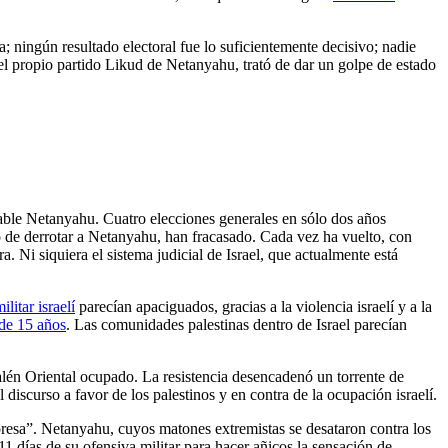
; ningún resultado electoral fue lo suficientemente decisivo; nadie
el propio partido Likud de Netanyahu, trató de dar un golpe de estado
able Netanyahu. Cuatro elecciones generales en sólo dos años
vo de derrotar a Netanyahu, han fracasado. Cada vez ha vuelto, con
. Ni siquiera el sistema judicial de Israel, que actualmente está
litar israelí
parecían apaciguados, gracias a la violencia israelí y a la
 de 15 años
. Las comunidades palestinas dentro de Israel parecían
alén Oriental ocupado. La resistencia desencadenó un torrente de
discurso a favor de los palestinos y en contra de la ocupación israelí.
rpresa”. Netanyahu, cuyos matones extremistas se desataron contra los
11 días de su ofensiva militar para hacer añicos la sensación de