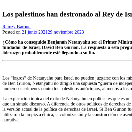
Los palestinos han destronado al Rey de Is
Ramzy Baroud
Posted on
21 junio 2021
29 noviembre 2023
¿Cómo ha conseguido Benjamín Netanyahu ser el Primer Ministro 
fundador de Israel, David Ben Gurion. La respuesta a esta pregunt
liderazgo probablemente esté llegando a su fin.
Los “logros” de Netanyahu para Israel no pueden juzgarse con los mism
de Ben Gurion, Netanyahu no dirigió una supuesta “guerra de indep
numerosos crímenes contra los palestinos autóctonos, al menos a los oj
La explicación tópica del éxito de Netanyahu en política es que es un
que un simple discurso. A diferencia de otros políticos de derechas de 
la versión actual de la política de derechas de Israel. Si Ben Gurion
utilizaron la limpieza étnica, la colonización y la construcción de as
narrativa.