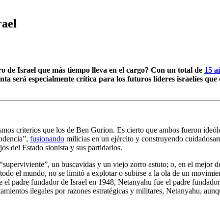
rael
de Israel que más tiempo lleva en el cargo? Con un total de
15 a
a será especialmente crítica para los futuros líderes israelíes qu
os criterios que los de Ben Gurion. Es cierto que ambos fueron ideólog
endencia”,
fusionando
milicias en un ejército y construyendo cuidadosame
os del Estado sionista y sus partidarios.
 “superviviente”, un buscavidas y un viejo zorro astuto; o, en el mejor
todo el mundo, no se limitó a explotar o subirse a la ola de un movimient
 fue el padre fundador de Israel en 1948, Netanyahu fue el padre fundad
entamientos ilegales por razones estratégicas y militares, Netanyahu, au