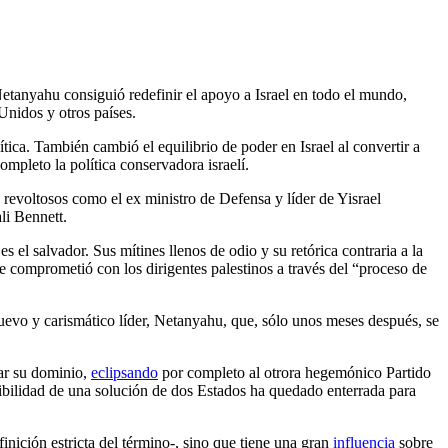
Netanyahu consiguió redefinir el apoyo a Israel en todo el mundo,
Unidos y otros países.
ítica. También cambió el equilibrio de poder en Israel al convertir a
ompleto la política conservadora israelí.
 revoltosos como el ex ministro de Defensa y líder de Yisrael
li Bennett.
 el salvador. Sus mítines llenos de odio y su retórica contraria a la
e comprometió con los dirigentes palestinos a través del “proceso de
evo y carismático líder, Netanyahu, que, sólo unos meses después, se
gar su dominio,
eclipsando
por completo al otrora hegemónico Partido
osibilidad de una solución de dos Estados ha quedado enterrada para
nición estricta del término-, sino que tiene una gran
influencia
sobre