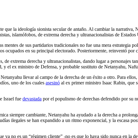
e que la ideología sionista secular de antaño. Al cambiar la narrativa, 
inistas, islamófobos, de extrema derecha y ultranacionalistas de Estados 
las mentes de sus partidarios tradicionales no fue una mera estrategia pol
tinos ocupados en su principal electorado. Posteriormente, reinventó por c
, de extrema derecha y ultranacionalistas, dando lugar a personajes tan
, y el ex ministro de Defensa, y probable sustituto de Netanyahu, Nafta
tanyahu llevar al campo de la derecha de un éxito a otro. Para ellos, es
udíos, uno de los cuales
asesinó
al ex primer ministro Isaac Rabin, que s
e Israel fue
devastada
por el populismo de derechas defendido por su nu
dinámica siempre cambiante, Netanyahu ha ayudado a la derecha a prolon
 judías ilegales se han expandido a un ritmo exponencial, y la escasa p
ya no es un “régimen cliente” -no es que lo haya sido nunca en la defi