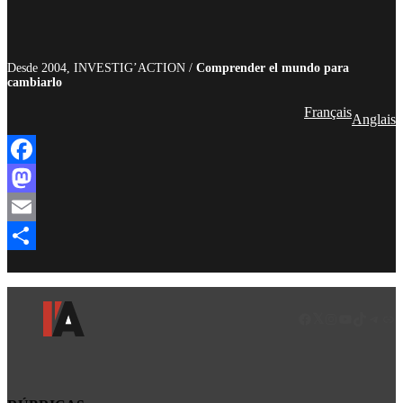
Desde 2004, INVESTIG’ACTION /
Comprender el mundo para
cambiarlo
Français
Anglais
Facebook
Mastodon
Email
Compartir
Facebook
LinkedIn
Instagram
YouTube
TikTok
Teleg
Enl