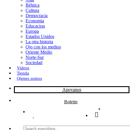
Bélgica
k
o
a
Cultura
Democracia
n
r
Economia
Educacion
t
Europa
Estados Unidos
i
La otra historia
r
Ojo con los medios
Oriente Medio
Norte-Sur
Sociedad
Videos
Tienda
Qienes somos
Apoyanos
Boletin
0
Search