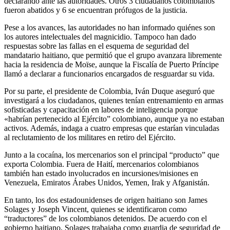
declarando ante las autoridades. Otros 3 ciudadanos colombianos
fueron abatidos y 6 se encuentran prófugos de la justicia.
Pese a los avances, las autoridades no han informado quiénes son
los autores intelectuales del magnicidio. Tampoco han dado
respuestas sobre las fallas en el esquema de seguridad del
mandatario haitiano, que permitió que el grupo avanzara libremente
hacia la residencia de Moïse, aunque la Fiscalía de Puerto Príncipe
llamó a declarar a funcionarios encargados de resguardar su vida.
Por su parte, el presidente de Colombia, Iván Duque aseguró que
investigará a los ciudadanos, quienes tenían entrenamiento en armas
sofisticadas y capacitación en labores de inteligencia porque
«habrían pertenecido al Ejército” colombiano, aunque ya no estaban
activos. Además, indaga a cuatro empresas que estarían vinculadas
al reclutamiento de los militares en retiro del Ejército.
Junto a la cocaína, los mercenarios son el principal “producto” que
exporta Colombia. Fuera de Haití, mercenarios colombianos
también han estado involucrados en incursiones/misiones en
Venezuela, Emiratos Árabes Unidos, Yemen, Irak y Afganistán.
En tanto, los dos estadounidenses de origen haitiano son James
Solages y Joseph Vincent, quienes se identificaron como
“traductores” de los colombianos detenidos. De acuerdo con el
gobierno haitiano, Solages trabajaba como guardia de seguridad de