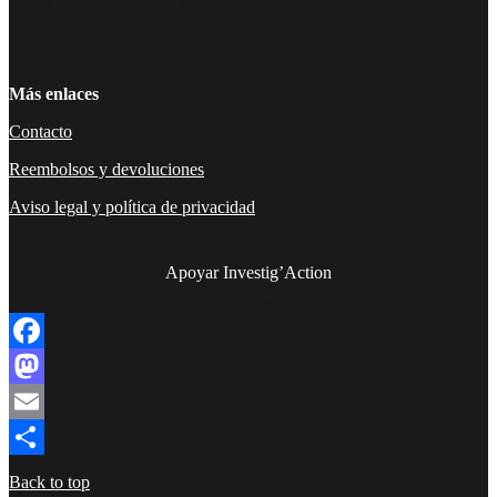
Facebook
Twitter
Instagram
YouTube
TikTok
Telegram
Enlace
Más enlaces
Contacto
Reembolsos y devoluciones
Aviso legal y política de privacidad
Apoyar Investig’Action
boletín
Facebook
Mastodon
Email
Compartir
Back to top