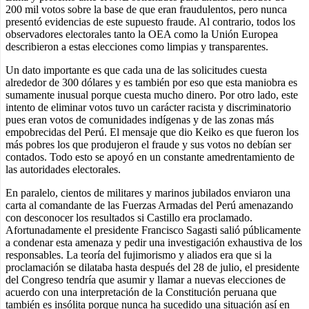
200 mil votos sobre la base de que eran fraudulentos, pero nunca
presentó evidencias de este supuesto fraude. Al contrario, todos los
observadores electorales tanto la OEA como la Unión Europea
describieron a estas elecciones como limpias y transparentes.
Un dato importante es que cada una de las solicitudes cuesta
alrededor de 300 dólares y es también por eso que esta maniobra es
sumamente inusual porque cuesta mucho dinero. Por otro lado, este
intento de eliminar votos tuvo un carácter racista y discriminatorio
pues eran votos de comunidades indígenas y de las zonas más
empobrecidas del Perú. El mensaje que dio Keiko es que fueron los
más pobres los que produjeron el fraude y sus votos no debían ser
contados. Todo esto se apoyó en un constante amedrentamiento de
las autoridades electorales.
En paralelo, cientos de militares y marinos jubilados enviaron una
carta al comandante de las Fuerzas Armadas del Perú amenazando
con desconocer los resultados si Castillo era proclamado.
Afortunadamente el presidente Francisco Sagasti salió públicamente
a condenar esta amenaza y pedir una investigación exhaustiva de los
responsables. La teoría del fujimorismo y aliados era que si la
proclamación se dilataba hasta después del 28 de julio, el presidente
del Congreso tendría que asumir y llamar a nuevas elecciones de
acuerdo con una interpretación de la Constitución peruana que
también es insólita porque nunca ha sucedido una situación así en