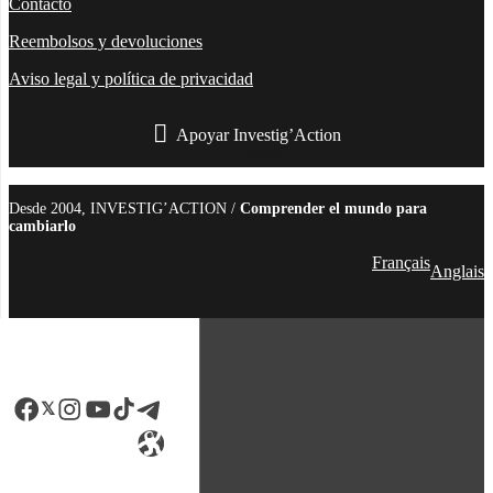
Contacto
Reembolsos y devoluciones
Aviso legal y política de privacidad
Apoyar Investig’Action
boletín
Desde 2004, INVESTIG’ACTION /
Comprender el mundo para
cambiarlo
Français
Anglais
Facebook
LinkedIn
Instagram
YouTube
TikTok
Telegram
Enlace