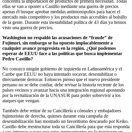
concentra la importación de productos de primera necesidad. Todas
ellas se van a oponer a Castillo mediante una guerra de precios
apenas él busque aprobar medidas antimonopolios para hacer el
mercado más competitivo y los productos más accesibles al bolsillo
de la gente. Durante esta inestabilidad política de 43 días ya hemos
visto una guerra de precios.
Washington no respaldó las acusaciones de “fraude” de
Fujimori, sin embargo se ha opuesto implacablemente a
cualquier avance progresista en la región. ¿Qué podemos
esperar de EEUU face a las políticas que busca implementar
Pedro Castillo?
No conozco ningún gobierno de izquierda en Latinoamérica y el
Caribe que EEUU no haya intentado socavar, desestabilizar o
directamente derrocar. Entonces pienso que el nuevo presidente
peruano no se debe confiar, debe revisar la historia reciente de los
países vecinos y avanzar hacia una integración regional apostando
por la revitalización de la UNASUR para poder sobrevivir a los
ataques que vengan.
También debe retirar de su Cancillería a cónsules y embajadores
fujimoristas de derecha, quienes durante esta campaña de
desestabilización han mostrado un favoritismo descarado por Keiko.
Castillo debe reestructurar toda su Cancillería para que esta responda
a sus intereses y para que estos representantes no lo traicionen en