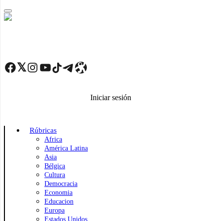
Skip
to
main
content
Facebook
Twitter
Instagram
YouTube
TikTok
Telegram
Enlace
Iniciar sesión
Rúbricas
Africa
América Latina
Asia
Bélgica
Cultura
Democracia
Economia
Educacion
Europa
Estados Unidos