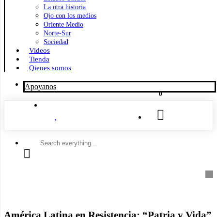
La otra historia
Ojo con los medios
Oriente Medio
Norte-Sur
Sociedad
Videos
Tienda
Qienes somos
Apoyanos
0
Search
everything...
América Latina en Resistencia: “Patria y Vida”