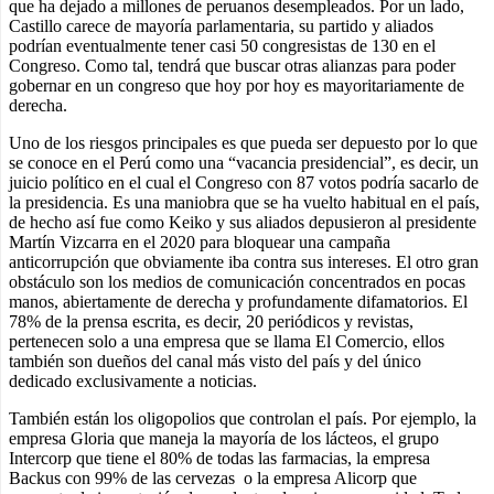
que ha dejado a millones de peruanos desempleados. Por un lado,
Castillo carece de mayoría parlamentaria, su partido y aliados
podrían eventualmente tener casi 50 congresistas de 130 en el
Congreso. Como tal, tendrá que buscar otras alianzas para poder
gobernar en un congreso que hoy por hoy es mayoritariamente de
derecha.
Uno de los riesgos principales es que pueda ser depuesto por lo que
se conoce en el Perú como una “vacancia presidencial”, es decir, un
juicio político en el cual el Congreso con 87 votos podría sacarlo de
la presidencia. Es una maniobra que se ha vuelto habitual en el país,
de hecho así fue como Keiko y sus aliados depusieron al presidente
Martín Vizcarra en el 2020 para bloquear una campaña
anticorrupción que obviamente iba contra sus intereses. El otro gran
obstáculo son los medios de comunicación concentrados en pocas
manos, abiertamente de derecha y profundamente difamatorios. El
78% de la prensa escrita, es decir, 20 periódicos y revistas,
pertenecen solo a una empresa que se llama El Comercio, ellos
también son dueños del canal más visto del país y del único
dedicado exclusivamente a noticias.
También están los oligopolios que controlan el país. Por ejemplo, la
empresa Gloria que maneja la mayoría de los lácteos, el grupo
Intercorp que tiene el 80% de todas las farmacias, la empresa
Backus con 99% de las cervezas o la empresa Alicorp que