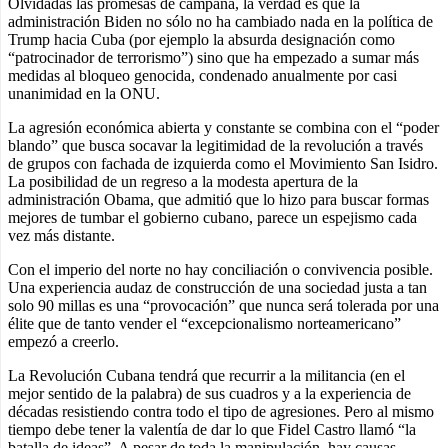
Olvidadas las promesas de campaña, la verdad es que la
administración Biden no sólo no ha cambiado nada en la política de
Trump hacia Cuba (por ejemplo la absurda designación como
“patrocinador de terrorismo”) sino que ha empezado a sumar más
medidas al bloqueo genocida, condenado anualmente por casi
unanimidad en la ONU.
La agresión económica abierta y constante se combina con el “poder
blando” que busca socavar la legitimidad de la revolución a través
de grupos con fachada de izquierda como el Movimiento San Isidro.
La posibilidad de un regreso a la modesta apertura de la
administración Obama, que admitió que lo hizo para buscar formas
mejores de tumbar el gobierno cubano, parece un espejismo cada
vez más distante.
Con el imperio del norte no hay conciliación o convivencia posible.
Una experiencia audaz de construcción de una sociedad justa a tan
solo 90 millas es una “provocación” que nunca será tolerada por una
élite que de tanto vender el “excepcionalismo norteamericano”
empezó a creerlo.
La Revolución Cubana tendrá que recurrir a la militancia (en el
mejor sentido de la palabra) de sus cuadros y a la experiencia de
décadas resistiendo contra todo el tipo de agresiones. Pero al mismo
tiempo debe tener la valentía de dar lo que Fidel Castro llamó “la
batalla de ideas”. A pesar de toda la manipulación, hay causas