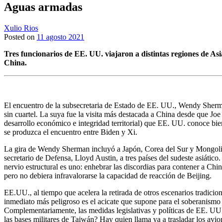
Aguas armadas
Xulio Rios
Posted on
11 agosto 2021
Tres funcionarios de EE. UU. viajaron a distintas regiones de Asi
China.
El encuentro de la subsecretaria de Estado de EE. UU., Wendy Sherman
sin cuartel. La suya fue la visita más destacada a China desde que Joe 
desarrollo económico e integridad territorial) que EE. UU. conoce b
se produzca el encuentro entre Biden y Xi.
La gira de Wendy Sherman incluyó a Japón, Corea del Sur y Mongolia. Y
secretario de Defensa, Lloyd Austin, a tres países del sudeste asiátic
nervio estructural es uno: enhebrar las discordias para contener a Chi
pero no debiera infravalorarse la capacidad de reacción de Beijing.
EE.UU., al tiempo que acelera la retirada de otros escenarios tradicio
inmediato más peligroso es el acicate que supone para el soberanismo 
Complementariamente, las medidas legislativas y políticas de EE. UU. 
las bases militares de Taiwán? Hay quien llama ya a trasladar los avion