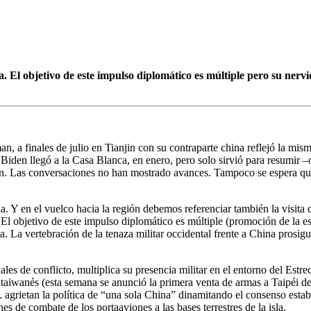
a. El objetivo de este impulso diplomático es múltiple pero su nervi
, a finales de julio en Tianjin con su contraparte china reflejó la mi
Biden llegó a la Casa Blanca, en enero, pero solo sirvió para resumir –ot
ien. Las conversaciones no han mostrado avances. Tampoco se espera q
 en el vuelco hacia la región debemos referenciar también la visita del
o. El objetivo de este impulso diplomático es múltiple (promoción de la 
na. La vertebración de la tenaza militar occidental frente a China prosi
nales de conflicto, multiplica su presencia militar en el entorno del Es
taiwanés (esta semana se anunció la primera venta de armas a Taipéi de 
agrietan la política de “una sola China” dinamitando el consenso establ
es de combate de los portaaviones a las bases terrestres de la isla.