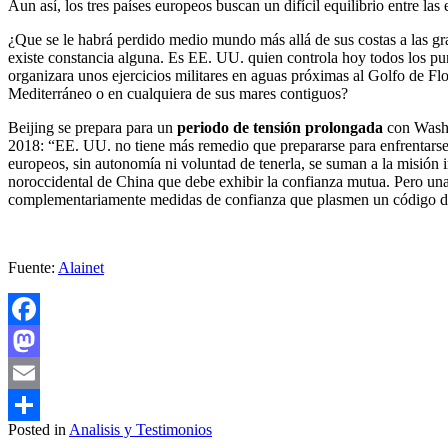
Aun así, los tres países europeos buscan un difícil equilibrio entre la
¿Que se le habrá perdido medio mundo más allá de sus costas a las gra
existe constancia alguna. Es EE. UU. quien controla hoy todos los pu
organizara unos ejercicios militares en aguas próximas al Golfo de Flo
Mediterráneo o en cualquiera de sus mares contiguos?
Beijing se prepara para un
periodo de tensión prolongada
con Washin
2018: “EE. UU. no tiene más remedio que prepararse para enfrentarse a
europeos, sin autonomía ni voluntad de tenerla, se suman a la misión i
noroccidental de China que debe exhibir la confianza mutua. Pero una re
complementariamente medidas de confianza que plasmen un código de c
Fuente:
Alainet
Facebook
Mastodon
Email
Posted in
Analisis y Testimonios
Compartir