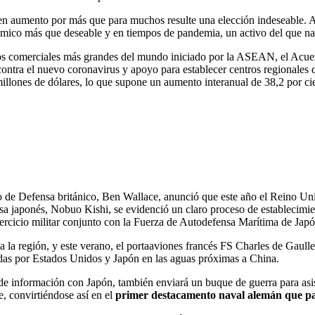
n en aumento por más que para muchos resulte una elección indeseable.
ómico más que deseable y en tiempos de pandemia, un activo del que na
uerdos comerciales más grandes del mundo iniciado por la ASEAN, el A
ontra el nuevo coronavirus y apoyo para establecer centros regionales
 millones de dólares, lo que supone un aumento interanual de 38,2 por
rio de Defensa británico, Ben Wallace, anunció que este año el Reino U
nsa japonés, Nobuo Kishi, se evidenció un claro proceso de establecimie
ercicio militar conjunto con la Fuerza de Autodefensa Marítima de Jap
 la región, y este verano, el portaaviones francés FS Charles de Gaulle,
idas por Estados Unidos y Japón en las aguas próximas a China.
 información con Japón, también enviará un buque de guerra para asisti
 convirtiéndose así en el
primer destacamento naval alemán que pa