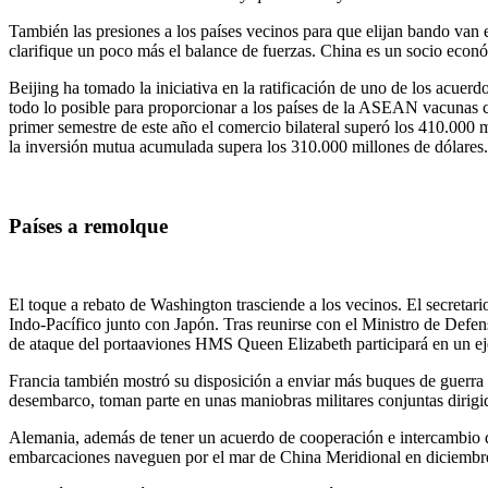
También las presiones a los países vecinos para que elijan bando va
clarifique un poco más el balance de fuerzas. China es un socio econ
Beijing ha tomado la iniciativa en la ratificación de uno de los ac
todo lo posible para proporcionar a los países de la ASEAN vacunas c
primer semestre de este año el comercio bilateral superó los 410.000
la inversión mutua acumulada supera los 310.000 millones de dólares.
Países a remolque
El toque a rebato de Washington trasciende a los vecinos. El secreta
Indo-Pacífico junto con Japón. Tras reunirse con el Ministro de Defe
de ataque del portaaviones HMS Queen Elizabeth participará en un ej
Francia también mostró su disposición a enviar más buques de guerra a
desembarco, toman parte en unas maniobras militares conjuntas dirig
Alemania, además de tener un acuerdo de cooperación e intercambio de
embarcaciones naveguen por el mar de China Meridional en diciembre,