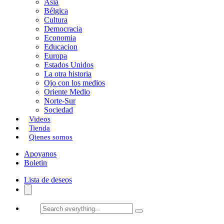
Asia
Bélgica
Cultura
Democracia
Economia
Educacion
Europa
Estados Unidos
La otra historia
Ojo con los medios
Oriente Medio
Norte-Sur
Sociedad
Videos
Tienda
Qienes somos
Apoyanos
Boletin
Lista de deseos
Search
everything...