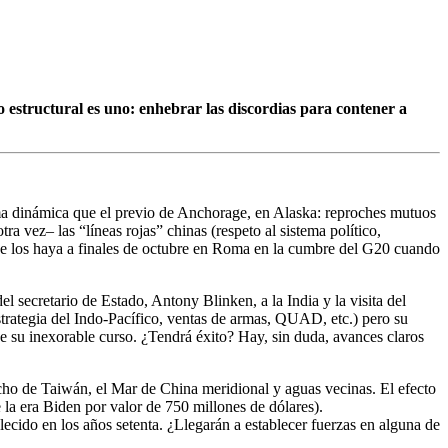
o estructural es uno: enhebrar las discordias para contener a
sma dinámica que el previo de Anchorage, en Alaska: reproches mutuos
ra vez– las “líneas rojas” chinas (respeto al sistema político,
ue los haya a finales de octubre en Roma en la cumbre del G20 cuando
 secretario de Estado, Antony Blinken, a la India y la visita del
estrategia del Indo-Pacífico, ventas de armas, QUAD, etc.) pero su
gue su inexorable curso. ¿Tendrá éxito? Hay, sin duda, avances claros
trecho de Taiwán, el Mar de China meridional y aguas vecinas. El efecto
la era Biden por valor de 750 millones de dólares).
ecido en los años setenta. ¿Llegarán a establecer fuerzas en alguna de