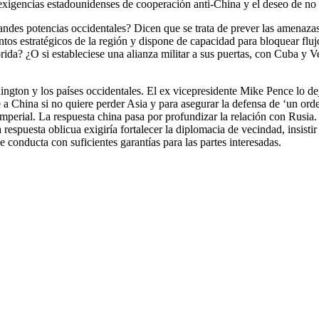
s exigencias estadounidenses de cooperación anti-China y el deseo de no 
ndes potencias occidentales? Dicen que se trata de prever las amenazas
ntos estratégicos de la región y dispone de capacidad para bloquear fl
rida? ¿O si estableciese una alianza militar a sus puertas, con Cuba y 
gton y los países occidentales. El ex vicepresidente Mike Pence lo dej
 China si no quiere perder Asia y para asegurar la defensa de ‘un orden 
mperial. La respuesta china pasa por profundizar la relación con Rusia. 
spuesta oblicua exigiría fortalecer la diplomacia de vecindad, insistir 
onducta con suficientes garantías para las partes interesadas.