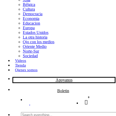
Bélgica
k
o
a
Cultura
Democracia
n
r
Economia
Educacion
t
Europa
Estados Unidos
i
La otra historia
r
Ojo con los medios
Oriente Medio
Norte-Sur
Sociedad
Videos
Tienda
Qienes somos
Apoyanos
Boletin
0
Search