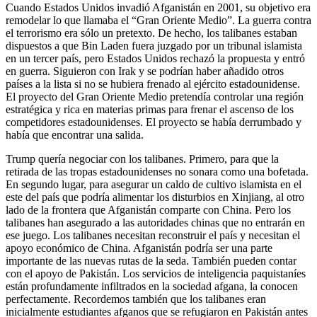
Cuando Estados Unidos invadió Afganistán en 2001, su objetivo era
remodelar lo que llamaba el “Gran Oriente Medio”. La guerra contra
el terrorismo era sólo un pretexto. De hecho, los talibanes estaban
dispuestos a que Bin Laden fuera juzgado por un tribunal islamista
en un tercer país, pero Estados Unidos rechazó la propuesta y entró
en guerra. Siguieron con Irak y se podrían haber añadido otros
países a la lista si no se hubiera frenado al ejército estadounidense.
El proyecto del Gran Oriente Medio pretendía controlar una región
estratégica y rica en materias primas para frenar el ascenso de los
competidores estadounidenses. El proyecto se había derrumbado y
había que encontrar una salida.
Trump quería negociar con los talibanes. Primero, para que la
retirada de las tropas estadounidenses no sonara como una bofetada.
En segundo lugar, para asegurar un caldo de cultivo islamista en el
este del país que podría alimentar los disturbios en Xinjiang, al otro
lado de la frontera que Afganistán comparte con China. Pero los
talibanes han asegurado a las autoridades chinas que no entrarán en
ese juego. Los talibanes necesitan reconstruir el país y necesitan el
apoyo económico de China. Afganistán podría ser una parte
importante de las nuevas rutas de la seda. También pueden contar
con el apoyo de Pakistán. Los servicios de inteligencia paquistaníes
están profundamente infiltrados en la sociedad afgana, la conocen
perfectamente. Recordemos también que los talibanes eran
inicialmente estudiantes afganos que se refugiaron en Pakistán antes