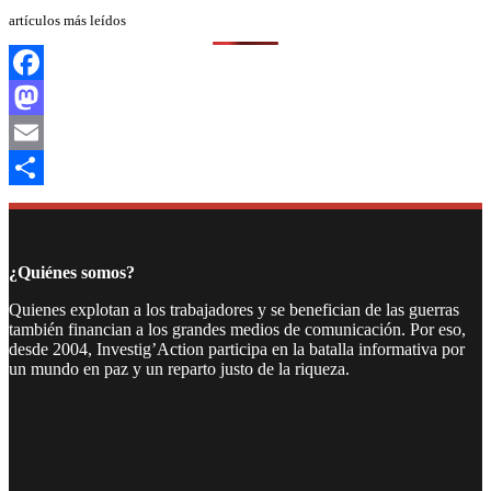
artículos más leídos
Facebook
Mastodon
Email
Compartir
¿Quiénes somos?
Quienes explotan a los trabajadores y se benefician de las guerras
también financian a los grandes medios de comunicación. Por eso,
desde 2004, Investig’Action participa en la batalla informativa por
un mundo en paz y un reparto justo de la riqueza.
Facebook
Twitter
Instagram
YouTube
TikTok
Telegram
Enlace