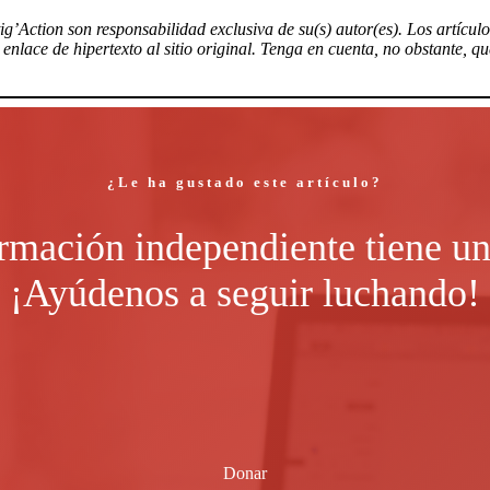
tig’Action son responsabilidad exclusiva de su(s) autor(es). Los artícu
nlace de hipertexto al sitio original. Tenga en cuenta, no obstante, q
¿Le ha gustado este artículo?
rmación independiente tiene un
¡Ayúdenos a seguir luchando!
Donar