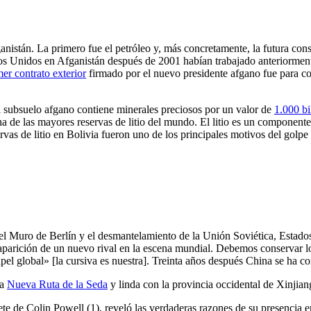
istán. La primero fue el petróleo y, más concretamente, la futura cons
os Unidos en Afganistán después de 2001 habían trabajado anteriorme
mer contrato exterior
firmado por el nuevo presidente afgano fue para co
l subsuelo afgano contiene minerales preciosos por un valor de
1.000 bi
 de las mayores reservas de litio del mundo. El litio es un componente e
ervas de litio en Bolivia fueron uno de los principales motivos del golp
el Muro de Berlín y el desmantelamiento de la Unión Soviética, Estados 
 aparición de un nuevo rival en la escena mundial. Debemos conservar
 global» [la cursiva es nuestra]. Treinta años después China se ha conv
la
Nueva Ruta de la Seda
y linda con la provincia occidental de Xinjian
e de Colin Powell (1), reveló las verdaderas razones de su presencia 