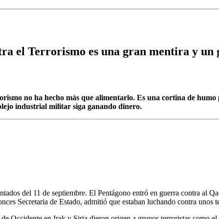
ra el Terrorismo es una gran mentira y un 
errorismo no ha hecho más que alimentarlo. Es una cortina de hum
jo industrial militar siga ganando dinero.
entados del 11 de septiembre. El Pentágono entró en guerra contra al Qa
tonces Secretaria de Estado, admitió que estaban luchando contra unos t
s de Occidente en Irak y Siria dieron origen a grupos terroristas como e