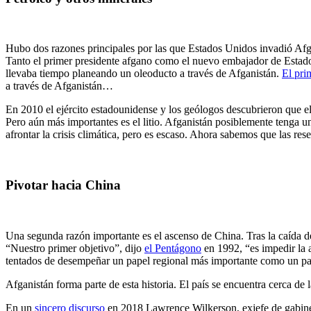
Hubo dos razones principales por las que Estados Unidos invadió Afgan
Tanto el primer presidente afgano como el nuevo embajador de Estad
llevaba tiempo planeando un oleoducto a través de Afganistán.
El pri
a través de Afganistán…
En 2010 el ejército estadounidense y los geólogos descubrieron que e
Pero aún más importantes es el litio. Afganistán posiblemente tenga una
afrontar la crisis climática, pero es escaso. Ahora sabemos que las res
Pivotar hacia China
Una segunda razón importante es el ascenso de China. Tras la caída d
“Nuestro primer objetivo”, dijo
el Pentágono
en 1992, “es impedir la
tentados de desempeñar un papel regional más importante como un papel
Afganistán forma parte de esta historia. El país se encuentra cerca de 
En un
sincero discurso
en 2018 Lawrence Wilkerson, exjefe de gabinet