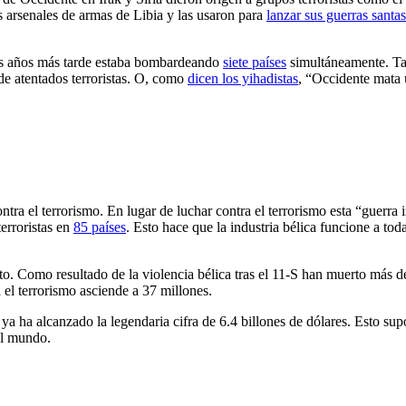
s arsenales de armas de Libia y las usaron para
lanzar sus guerras santas
os años más tarde estaba bombardeando
siete países
simultáneamente. Ta
 de atentados terroristas. O, como
dicen los yihadistas
, “Occidente mata 
ontra el terrorismo. En lugar de luchar contra el terrorismo esta “guerr
erroristas en
85 países
. Esto hace que la industria bélica funcione a tod
to. Como resultado de la violencia bélica tras el 11-S han muerto más 
 el terrorismo asciende a 37 millones.
S ya ha alcanzado la legendaria cifra de 6.4 billones de dólares. Esto su
el mundo.