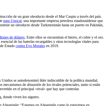
trucción de un gran oleoducto desde el Mar Caspio a través del país.
nte
para Unocal
, una importante empresa petrolera estadounidense que
nstruir un oleoducto desde Turkmenistán hasta un puerto en Pakistán,
llones de dólares
. Entre ellos se encuentran el hierro, el cobre y el oro.
sencial de las baterías recargables y otras tecnologías vitales para
e de Estado
contra Evo Morales
en 2019.
Unidos se autodenominó líder indiscutible de la política mundial.
 los mecanismos de
disuasión
de los rivales potenciales, tanto si están
ertido en el principal «rival» que hay que controlar.
g, donde viven los uigures.
en Afganistán: “Estamos en Afganistán como lo estuvimos en