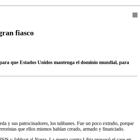
gran fiasco
o para que Estados Unidos mantenga el dominio mundial, para
eda y sus patrocinadores, los talibanes. Fue un poco extraño, porque
erroristas que ellos mismos habían creado, armado y financiado.
l ISIS y Jabhaat al-Nusra. La guerra contra Libia provocó el caos en