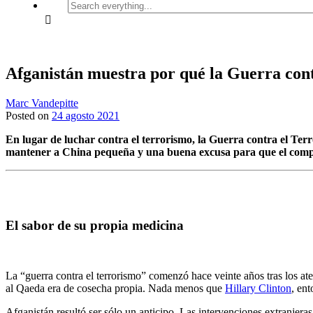
Search
everything...
Afganistán muestra por qué la Guerra cont
Marc Vandepitte
Posted on
24 agosto 2021
En lugar de luchar contra el terrorismo, la Guerra contra el T
mantener a China pequeña y una buena excusa para que el comple
El sabor de su propia medicina
La “guerra contra el terrorismo” comenzó hace veinte años tras los at
al Qaeda era de cosecha propia. Nada menos que
Hillary Clinton
, en
Afganistán resultó ser sólo un anticipo. Las intervenciones extranjera