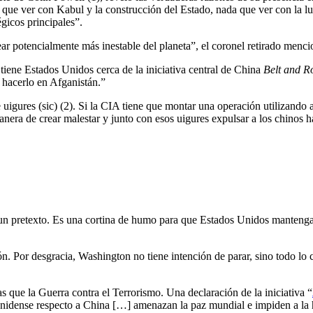
e ver con Kabul y la construcción del Estado, nada que ver con la luch
égicos principales”.
ar potencialmente más inestable del planeta”, el coronel retirado menc
 tiene Estados Unidos cerca de la iniciativa central de China
Belt and R
e hacerlo en Afganistán.”
e uigures (sic) (2). Si la CIA tiene que montar una operación utilizan
manera de crear malestar y junto con esos uigures expulsar a los chinos 
e un pretexto. Es una cortina de humo para que Estados Unidos manteng
n. Por desgracia, Washington no tiene intención de parar, sino todo lo 
 que la Guerra contra el Terrorismo. Una declaración de la iniciativa “
unidense respecto a China […] amenazan la paz mundial e impiden a la