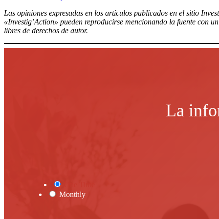
Las opiniones expresadas en los artículos publicados en el sitio Inves
«Investig’Action» pueden reproducirse mencionando la fuente con un e
libres de derechos de autor.
La info
One Time
Monthly