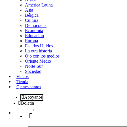
o
o
i
m
América Latina
o
d
l
p
Asia
Bélgica
k
o
a
Cultura
Democracia
n
r
Economia
Educacion
t
Europa
Estados Unidos
i
La otra historia
r
Ojo con los medios
Oriente Medio
Norte-Sur
Sociedad
Videos
Tienda
Qienes somos
Apoyanos
Boletin
0