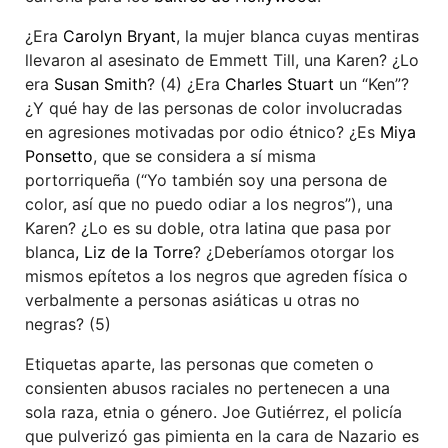
¿Era
Carolyn Bryant
, la mujer blanca cuyas mentiras
llevaron al asesinato de Emmett Till, una Karen? ¿Lo
era
Susan Smith
? (4) ¿Era
Charles Stuart
un “Ken”?
¿Y qué hay de las personas de color involucradas
en agresiones motivadas por odio étnico? ¿Es
Miya
Ponsetto
, que se considera a sí misma
portorriqueña (“Yo también soy una persona de
color, así que no puedo odiar a los negros”), una
Karen? ¿Lo es su doble, otra latina que pasa por
blanca
, Liz de la Torre
? ¿Deberíamos otorgar los
mismos epítetos a los negros que agreden física o
verbalmente a personas asiáticas u otras no
negras? (5)
Etiquetas aparte, las personas que cometen o
consienten abusos raciales no pertenecen a una
sola raza, etnia o género. Joe Gutiérrez, el policía
que pulverizó gas pimienta en la cara de Nazario es