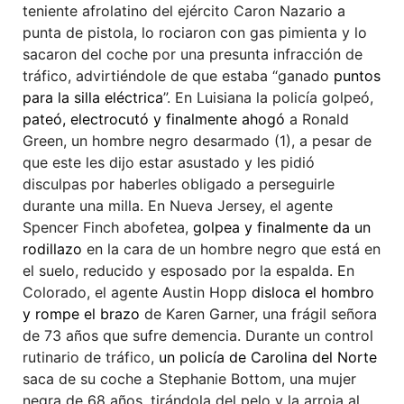
teniente afrolatino del ejército Caron Nazario a
punta de pistola, lo rociaron con gas pimienta y lo
sacaron del coche por una presunta infracción de
tráfico, advirtiéndole de que estaba “ganado
puntos
para la silla eléctrica
”. En Luisiana la policía golpeó,
pateó, electrocutó y finalmente ahogó
a Ronald
Green, un hombre negro desarmado (1), a pesar de
que este les dijo estar asustado y les pidió
disculpas por haberles obligado a perseguirle
durante una milla. En Nueva Jersey, el agente
Spencer Finch abofetea,
golpea y finalmente da un
rodillazo
en la cara de un hombre negro que está en
el suelo, reducido y esposado por la espalda. En
Colorado, el agente Austin Hopp
disloca el hombro
y rompe el brazo
de Karen Garner, una frágil señora
de 73 años que sufre demencia. Durante un control
rutinario de tráfico,
un policía de Carolina del Norte
saca de su coche a Stephanie Bottom, una mujer
negra de 68 años, tirándola del pelo y la arroja al