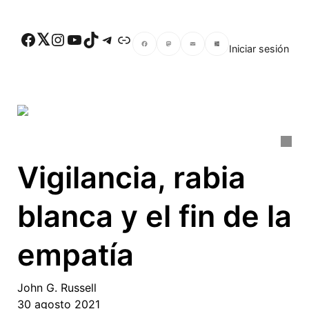
Skip to main content
Facebook
Twitter
Instagram
YouTube
TikTok
Telegram
Enlace
Iniciar sesión
Facebook
Mastodon
Email
Compartir
Vigilancia, rabia
blanca y el fin de la
empatía
John G. Russell
30 agosto 2021