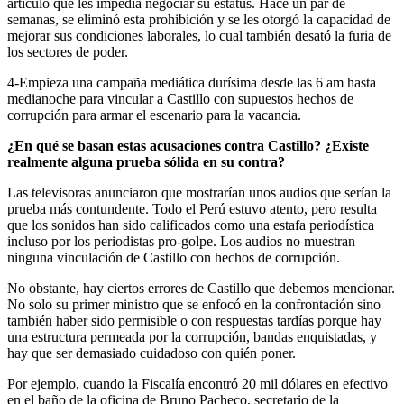
artículo que les impedía negociar su estatus. Hace un par de
semanas, se eliminó esta prohibición y se les otorgó la capacidad de
mejorar sus condiciones laborales, lo cual también desató la furia de
los sectores de poder.
4-Empieza una campaña mediática durísima desde las 6 am hasta
medianoche para vincular a Castillo con supuestos hechos de
corrupción para armar el escenario para la vacancia.
¿En qué se basan estas acusaciones contra Castillo? ¿Existe
realmente alguna prueba sólida en su contra?
Las televisoras anunciaron que mostrarían unos audios que serían la
prueba más contundente. Todo el Perú estuvo atento, pero resulta
que los sonidos han sido calificados como una estafa periodística
incluso por los periodistas pro-golpe. Los audios no muestran
ninguna vinculación de Castillo con hechos de corrupción.
No obstante, hay ciertos errores de Castillo que debemos mencionar.
No solo su primer ministro que se enfocó en la confrontación sino
también haber sido permisible o con respuestas tardías porque hay
una estructura permeada por la corrupción, bandas enquistadas, y
hay que ser demasiado cuidadoso con quién poner.
Por ejemplo, cuando la Fiscalía encontró 20 mil dólares en efectivo
en el baño de la oficina de Bruno Pacheco, secretario de la