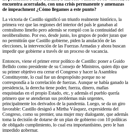
encuentra acorralado, con una crisis permanente y amenazas
de impeachment ¿Cómo llegamos a este punto?
La victoria de Castillo significó un triunfo realmente histórico, la
primera vez que las regiones del interior del país le ganaban al
centralismo limeño pero además se rompió con la continuidad del
neoliberalismo. Por eso, desde junio, los grupos de poder juran que
no permitirán que Castillo gobierne, piden la anulación de las
elecciones, la intervención de las Fuerzas Armadas y ahora buscan
impedir que gobierne a través de un proceso de vacancia.
Entonces, viene el primer error político de Castillo: poner a Guido
Bellido como presidente de su Consejo de Ministros, quien dijo que
su primer objetivo era cerrar el Congreso y hacer la Asamblea
Constituyente, lo cual fue un despropósito porque no se
correspondía a la correlación de fuerzas. Aunque se había ganado la
presidencia, la derecha tiene poder, fuerza, dinero, mafias
enquistadas en el propio Estado, etc, y además el pueblo quería
primero que se atendieran sus problemas más urgentes,
principalmente los derivados de la pandemia. Luego, se da un giro
favorable: Castillo designó a Mirtha Vásquez, expresidenta del
Congreso, como su premier, una mujer muy dialogante, que además
toma la decisión de dotarse de un plan de gobierno con 10 políticas
de obligado cumplimiento, lo cual era importantísimo, pero le han
impedido gobernar.