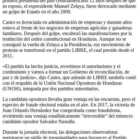
primera presidenta del país centroamericano 12 años después de que
su esposo, el expresidente Manuel Zelaya, fuese derrocado mediante
un golpe de Estado en el año 2009.
Castro es licenciada en administración de empresas y durante años
estuvo al frente de los negocios de empresas agrícolas y ganaderas
familiares. Después del golpe, encabezó las manifestaciones por la
restitución del orden constitucional en Honduras. Aunque no se
consiguió la vuelta de Zelaya a la Presidencia, ese movimiento de
protesta se transformó en el partido LIBRE, el cual preside desde el
2011.
«El pueblo ha hecho justicia, revertimos el autoritarismo y el
continuismo y vamos a formar un Gobierno de reconciliación, de
paz y de justicia», dijo Castro, que además de LIBRE también contó
con el respaldo de la Unión Nacional Opositora de Honduras
(UNOH), integrada por dos partidos minoritarios.
La candidata opositora llevaba gran ventaja en las encuestas, pero el
espectro de fraude electoral estaba en el aire. En 2017, la victoria de
Juan Orlando Hernández fue comprobada como fraudulenta,
revirtiendo una ventaja estadísticamente “irreversible” del entonces
candidato opositor Salvador Nasralla.
Durante la jornada electoral, las delegaciones observadoras
registraron un sinfín de irregularidades para favorecer al Partido