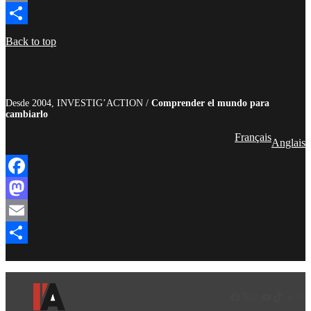
Email
Compartir
Back to top
Desde 2004, INVESTIG’ACTION /
Comprender el mundo para
cambiarlo
Français
Anglais
Facebook
Mastodon
Email
Compartir
Facebook
LinkedIn
Instagram
YouTube
TikTok
Teleg
Enl