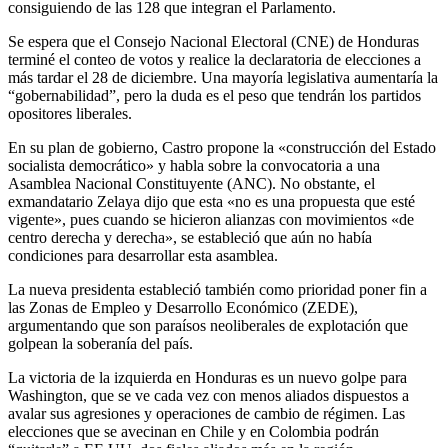
consiguiendo de las 128 que integran el Parlamento.
Se espera que el Consejo Nacional Electoral (CNE) de Honduras
terminé el conteo de votos y realice la declaratoria de elecciones a
más tardar el 28 de diciembre. Una mayoría legislativa aumentaría la
“gobernabilidad”, pero la duda es el peso que tendrán los partidos
opositores liberales.
En su plan de gobierno, Castro propone la «construcción del Estado
socialista democrático» y habla sobre la convocatoria a una
Asamblea Nacional Constituyente (ANC). No obstante, el
exmandatario Zelaya dijo que esta «no es una propuesta que esté
vigente», pues cuando se hicieron alianzas con movimientos «de
centro derecha y derecha», se estableció que aún no había
condiciones para desarrollar esta asamblea.
La nueva presidenta estableció también como prioridad poner fin a
las Zonas de Empleo y Desarrollo Económico (ZEDE),
argumentando que son paraísos neoliberales de explotación que
golpean la soberanía del país.
La victoria de la izquierda en Honduras es un nuevo golpe para
Washington, que se ve cada vez con menos aliados dispuestos a
avalar sus agresiones y operaciones de cambio de régimen. Las
elecciones que se avecinan en Chile y en Colombia podrán