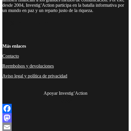
desde 2004, Investig’Action participa en la batalla informativa por
un mundo en paz y un reparto justo de la riqueza.
Facebook
Twitter
Instagram
YouTube
TikTok
Telegram
Enlace
Más enlaces
Contacto
Reembolsos y devoluciones
Aviso legal y política de privacidad
Apoyar Investig’Action
boletín
Facebook
Mastodon