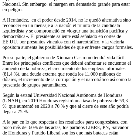
Nacional. Sin embargo, el margen era demasiado grande para estar
en peligro.
A Hernández, en el poder desde 2014, no le quedó alternativa sino
reconocer en un mensaje a la nación el triunfo de la candidata
izquierdista y se comprometió en «lograr una transición pacífica y
democrática». El presidente saliente está señalado en cortes de
EE.UU. por presuntos vínculos con el narcotráfico, y la victoria
opositora aumenta las posibilidades de que enfrente cargos formales.
Por su parte, el gobierno de Xiomara Castro no tendrá vida fácil.
Entre los principales conflictos que deberá enfrentar se encuentra el
aumento de la pobreza, el crecimiento de los empleos informales
(81,4 %), una deuda externa que ronda los 11.000 millones de
dólares, el incremento de la corrupción y el narcotráfico así como la
presencia de grupos paramilitares.
Según la estatal Universidad Nacional Autónoma de Honduras
(UNAH), en 2019 Honduras registró una tasa de pobreza de 59,3
%, que aumentó en 2020 a 70 % y que al cierre de este año podría
llegar a 75 %.
A la par, en lo que respecta a los resultados para congresistas, con
poco más del 60% de las actas, los partidos LIBRE, PN, Salvador
de Honduras y Partido Liberal son los que más butacas están