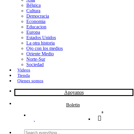
Bélgica
k
o
a
Cultura
Democracia
n
r
Economia
Educacion
t
Europa
Estados Unidos
i
La otra historia
r
Ojo con los medios
Oriente Medio
Norte-Sur
Sociedad
Videos
Tienda
Qienes somos
Apoyanos
Boletin
0
Search