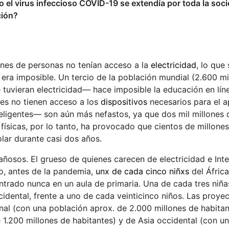
o el virus infeccioso COVID-19 se extendía por toda la soc
ción?
nes de personas no tenían acceso a la
electricidad
, lo que
 era imposible. Un tercio de la población mundial (2.600 mi
tuvieran electricidad— hace imposible la educación en líne
es no tienen acceso a los
dispositivos
necesarios para el a
eligentes— son aún más nefastos, ya que dos mil millones 
físicas, por lo tanto, ha provocado que cientos de millones
lar durante casi dos años.
ñosos. El grueso de quienes carecen de electricidad e Inte
lo, antes de la pandemia,
unx de cada cinco niñxs
del Áfric
ntrado nunca en un aula de primaria. Una de cada tres niña
cidental, frente a uno de cada veinticinco niños. Las proye
nal (con una población aprox. de 2.000 millones de habitan
 1.200 millones de habitantes) y de Asia occidental (con u