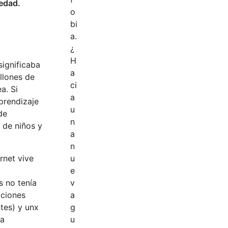
iedad.
 significaba
llones de
a. Si
prendizaje
de
 de niños y
rnet vive
a
s no tenía
cciones
tes) y unx
na