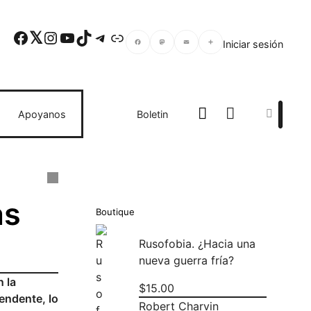
Facebook
Twitter
Instagram
YouTube
TikTok
Telegram
Enlace
Iniciar sesión
Facebook
Mastodon
Email
Compartir
Search
Apoyanos
Boletin
as
Boutique
Rusofobia. ¿Hacia una
nueva guerra fría?
 la
$
15.00
endente, lo
Robert Charvin