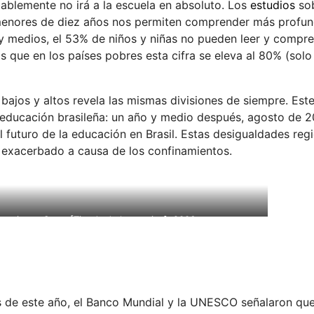
ablemente no irá a la escuela en absoluto. Los
estudios
sob
s menores de diez años nos permiten comprender más prof
 y medios, el 53% de niños y niñas no pueden leer y compr
tras que en los países pobres esta cifra se eleva al 80% (sol
bajos y altos revela las mismas divisiones de siempre. Este
a educación brasileña: un año y medio después, agosto de 2
l futuro de la educación en Brasil. Estas desigualdades reg
n exacerbado a causa de los confinamientos.
venience Store [Tienda de la esquina], 2006
os de este año, el Banco Mundial y la UNESCO señalaron que