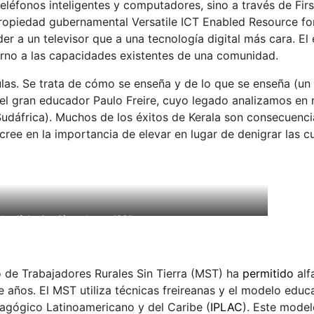
teléfonos inteligentes y computadores, sino a través de First
 propiedad gubernamental Versatile ICT Enabled Resource fo
er a un televisor que a una tecnología digital más cara. El
orno a las capacidades existentes de una comunidad.
ulas. Se trata de cómo se enseña y de lo que se enseña (un
 del gran educador Paulo Freire, cuyo legado analizamos en 
 Sudáfrica). Muchos de los éxitos de Kerala son consecuenc
 cree en la importancia de elevar en lugar de denigrar las c
e alfabetización cubana, 1961
to de Trabajadores Rurales Sin Tierra (MST) ha
permitido
alf
e años. El MST utiliza técnicas freireanas y el modelo educ
dagógico Latinoamericano y del Caribe (
IPLAC
). Este model