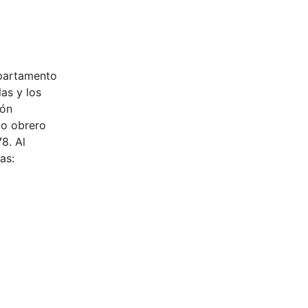
epartamento
as y los
ión
io obrero
8. Al
as:
o