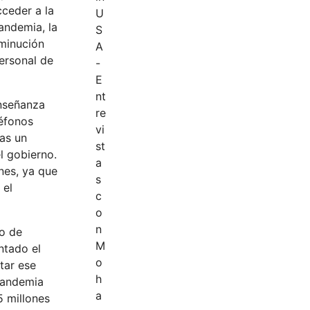
ceder a la
andemia, la
sminución
personal de
enseñanza
léfonos
nas un
l gobierno.
enes, ya que
 el
co de
ntado el
tar ese
 pandemia
5 millones