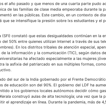
os el año pasado y que menos de una cuarta parte pudo ac
ica de las familias de clase media empeoraba durante la p
umentó en las públicas. Este cambio, en un contexto de di
 que se intensifique la presión sobre lxs estudiantes y el 
ia (SFI) constató que estas desigualdades continúan en la 
 del 50% entre quienes utilizan Internet a través de sus te
mbres). En los distritos tribales de atención especial, ape
 de la información y la comunicación (TIC), según datos de
 universitarias ha afectado especialmente a las mujeres jóv
ntra la asfixia del patriarcado en sus múltiples formas, como
uctivo.
stado del sur de la India gobernado por el Frente Democráti
ices de educación son del 90%. El gobierno del LDF ha aume
mitido a los gobiernos locales autónomos decidir cómo gas
 Kerala construyó aulas de alta tecnología; una vez que la
mitir el aprendizaje en línea. Durante la pandemia, más de 4,