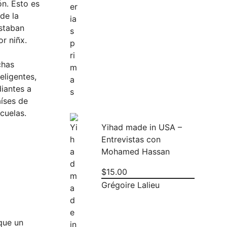
ón. Esto es
de la
astaban
r niñx.
chas
eligentes,
iantes a
aíses de
cuelas.
Yihad made in USA –
Entrevistas con
Mohamed Hassan
$
15.00
Grégoire Lalieu
que un