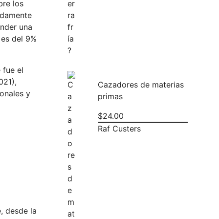
re los
undamente
ender una
o es del 9%
 fue el
021),
Cazadores de materias
ionales y
primas
$
24.00
Raf Custers
, desde la