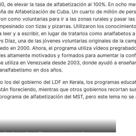
0, de elevar la tasa de alfabetización al 100%. En ocho mes
aña de Alfabetización de Cuba. Un cuarto de millón de pers
on como voluntarias para ir a las zonas rurales y pasar la
mpesinado con tizas y pizarras. Utilizaron los conocimiento
leer y a escribir, en lugar de tratarlos como analfabetos a
ys Díaz, una de las jóvenes voluntarias originales de la ca
Puedo en 2000. Ahora, el programa utiliza vídeos pregrabad
cales altamente motivados y formados para aumentar la conf
se utiliza en Venezuela desde 2003, donde ayudó a enseñar 
 analfabetismo en dos años.
o los del gobierno del LDF en Kerala, los programas educa
án floreciendo, mientras que otros gobiernos recortan su
 programa de alfabetización del MST, pero este lema no se 
, The Fourth Estate [El cuarto estado], 2017