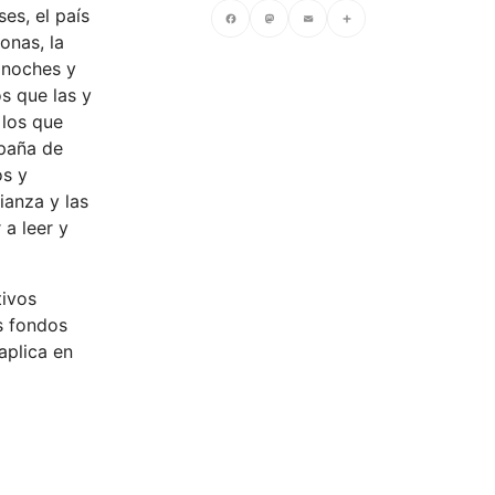
es, el país
onas, la
Facebook
Mastodon
Email
Compartir
s noches y
s que las y
 los que
mpaña de
os y
ianza y las
a leer y
tivos
s fondos
aplica en