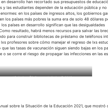
s en desarrollo han recortado sus presupuestos de educaci
 y las estudiantes dependen de la educación pública y no 
 enormes: en los países de ingresos altos, los gobiernos g
 en los países más pobres la suma era de solo 48 dólares po
os países en desarrollo significan que las desigualdades
Como resultado, habrá menos recursos para salvar las bre
fondo para construir bibliotecas de préstamo de teléfonos int
lxs profesores sobre cómo manejar el regreso de lxs estud
 que las tasas de vacunación siguen siendo bajas en los p
e o se corre el riesgo de propagar las infecciones en las es
nons and Ballerinas [Cañones y bailarinas], 2018
Anual sobre la Situación de la Educación 2021, que mostró 