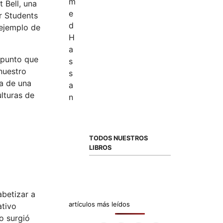
 Bell, una
r Students
 ejemplo de
 punto que
nuestro
ia de una
ulturas de
TODOS NUESTROS
LIBROS
abetizar a
artículos más leídos
ativo
o surgió