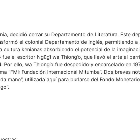
enia, decidió
cerrar
su Departamento de Literatura. Este d
nsformó el colonial Departamento de Inglés, permitiendo a l
a cultura kenianas absorbiendo el potencial de la imaginac
fue el escritor Ngũgĩ wa Thiong’o, que llevó el arte al barr
ad. Por ello, wa Thiong’o fue despedido y encarcelado en 197
ema “FMI: Fundación Internacional Mitumba”. Dos breves not
da mano”, utilizada aquí para burlarse del Fondo Monetari
go”.
uestras.