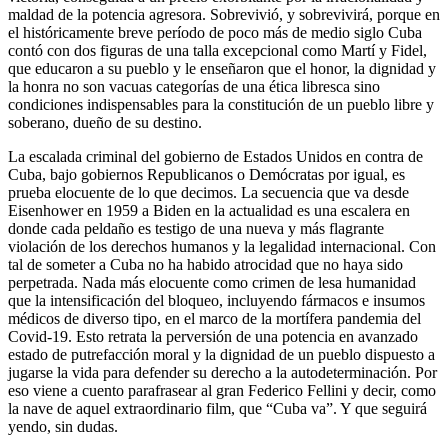
maldad de la potencia agresora. Sobrevivió, y sobrevivirá, porque en
el históricamente breve período de poco más de medio siglo Cuba
contó con dos figuras de una talla excepcional como Martí y Fidel,
que educaron a su pueblo y le enseñaron que el honor, la dignidad y
la honra no son vacuas categorías de una ética libresca sino
condiciones indispensables para la constitución de un pueblo libre y
soberano, dueño de su destino.
La escalada criminal del gobierno de Estados Unidos en contra de
Cuba, bajo gobiernos Republicanos o Demócratas por igual, es
prueba elocuente de lo que decimos. La secuencia que va desde
Eisenhower en 1959 a Biden en la actualidad es una escalera en
donde cada peldaño es testigo de una nueva y más flagrante
violación de los derechos humanos y la legalidad internacional. Con
tal de someter a Cuba no ha habido atrocidad que no haya sido
perpetrada. Nada más elocuente como crimen de lesa humanidad
que la intensificación del bloqueo, incluyendo fármacos e insumos
médicos de diverso tipo, en el marco de la mortífera pandemia del
Covid-19. Esto retrata la perversión de una potencia en avanzado
estado de putrefacción moral y la dignidad de un pueblo dispuesto a
jugarse la vida para defender su derecho a la autodeterminación. Por
eso viene a cuento parafrasear al gran Federico Fellini y decir, como
la nave de aquel extraordinario film, que “Cuba va”. Y que seguirá
yendo, sin dudas.