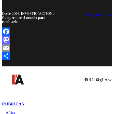
Desde 2004, INVESTIG’ACTION /
Français
Anglais
Comprender el mundo para
cambiarlo
Facebook
Mastodon
Email
Compartir
Facebook
LinkedIn
Instagram
YouTube
TikTok
Teleg
Enl
RÚBRICAS
Africa