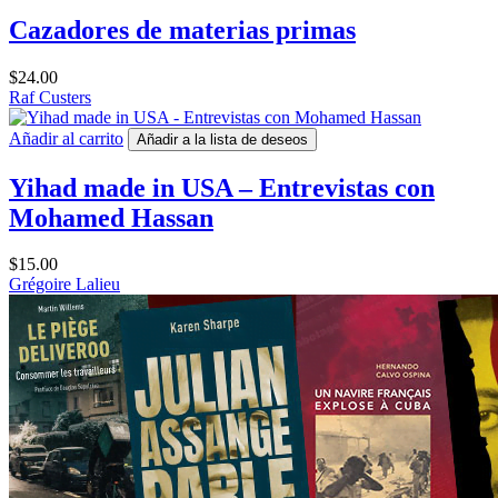
Cazadores de materias primas
$
24.00
Raf Custers
Añadir al carrito
Añadir a la lista de deseos
Yihad made in USA – Entrevistas con
Mohamed Hassan
$
15.00
Grégoire Lalieu