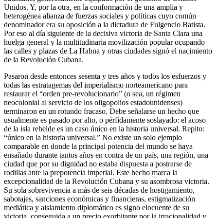
Unidos. Y, por la otra, en la conformación de una amplia y
heterogénea alianza de fuerzas sociales y políticas cuyo común
denominador era su oposición a la dictadura de Fulgencio Batista.
Por eso al día siguiente de la decisiva victoria de Santa Clara una
huelga general y la multitudinaria movilización popular ocupando
las calles y plazas de La Habna y otras ciudades signó el nacimiento
de la Revolución Cubana.
Pasaron desde entonces sesenta y tres años y todos los esfuerzos y
todas las estratagemas del imperialismo norteamericano para
restaurar el “orden pre-revolucionario” (o sea, un régimen
neocolonial al servicio de los oligopolios estadounidenses)
terminaron en un rotundo fracaso. Debe señalarse un hecho que
usualmente es pasado por alto, o pérfidamente soslayado: el acoso
de la isla rebelde es un caso único en la historia universal. Repito:
“único en la historia universal.” No existe un solo ejemplo
comparable en donde la principal potencia del mundo se haya
ensañado durante tantos años en contra de un país, una región, una
ciudad que por su dignidad no estaba dispuesta a postrarse de
rodillas ante la prepotencia imperial. Este hecho marca la
excepcionalidad de la Revolución Cubana y su asombrosa victoria.
Su sola sobrevivencia a más de seis décadas de hostigamiento,
sabotajes, sanciones económicas y financieras, estigmatización
mediática y aislamiento diplomático es signo elocuente de su
victoria, conseguida a un precio exorbitante por la irracionalidad y