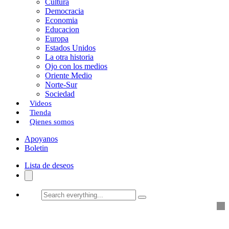
Cultura
k
o
a
Democracia
Economia
n
r
Educacion
Europa
t
Estados Unidos
i
La otra historia
Ojo con los medios
r
Oriente Medio
Norte-Sur
Sociedad
Videos
Tienda
Qienes somos
Apoyanos
Boletin
Lista de deseos
Search
everything...