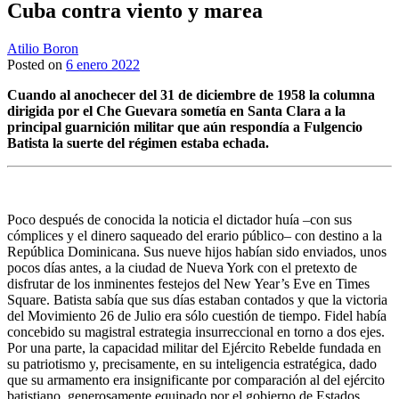
Cuba contra viento y marea
Atilio Boron
Posted on
6 enero 2022
Cuando al anochecer del 31 de diciembre de 1958 la columna
dirigida por el Che Guevara sometía en Santa Clara a la
principal guarnición militar que aún respondía a Fulgencio
Batista la suerte del régimen estaba echada.
Poco después de conocida la noticia el dictador huía –con sus
cómplices y el dinero saqueado del erario público– con destino a la
República Dominicana. Sus nueve hijos habían sido enviados, unos
pocos días antes, a la ciudad de Nueva York con el pretexto de
disfrutar de los inminentes festejos del New Year’s Eve en Times
Square. Batista sabía que sus días estaban contados y que la victoria
del Movimiento 26 de Julio era sólo cuestión de tiempo. Fidel había
concebido su magistral estrategia insurreccional en torno a dos ejes.
Por una parte, la capacidad militar del Ejército Rebelde fundada en
su patriotismo y, precisamente, en su inteligencia estratégica, dado
que su armamento era insignificante por comparación al del ejército
batistiano, generosamente equipado por el gobierno de Estados