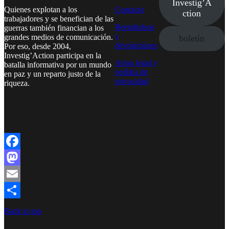
Investig’A
Quienes explotan a los
Contacto
ction
trabajadores y se benefician de las
Reembolsos
guerras también financian a los
y
grandes medios de comunicación.
boletín
devoluciones
Por eso, desde 2004,
Investig’Action participa en la
Aviso legal y
batalla informativa por un mundo
política de
en paz y un reparto justo de la
privacidad
riqueza.
Facebook
Twitter
Instagram
YouTube
TikTok
Telegram
Enlace
Facebook
Mastodon
Email
Compartir
Back to top